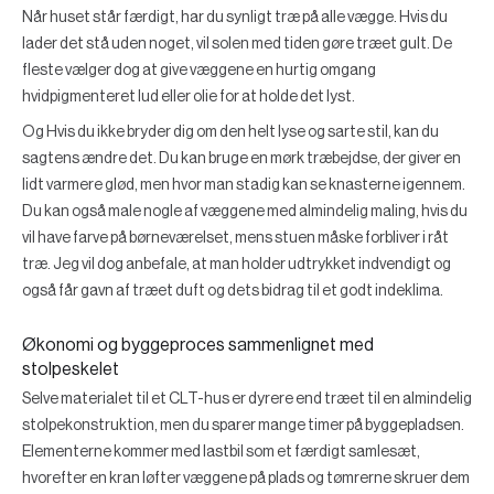
Når huset står færdigt, har du synligt træ på alle vægge. Hvis du
lader det stå uden noget, vil solen med tiden gøre træet gult. De
fleste vælger dog at give væggene en hurtig omgang
hvidpigmenteret lud eller olie for at holde det lyst.
Og Hvis du ikke bryder dig om den helt lyse og sarte stil, kan du
sagtens ændre det. Du kan bruge en mørk træbejdse, der giver en
lidt varmere glød, men hvor man stadig kan se knasterne igennem.
Du kan også male nogle af væggene med almindelig maling, hvis du
vil have farve på børneværelset, mens stuen måske forbliver i råt
træ. Jeg vil dog anbefale, at man holder udtrykket indvendigt og
også får gavn af træet duft og dets bidrag til et godt indeklima.
Økonomi og byggeproces sammenlignet med
stolpeskelet
Selve materialet til et CLT-hus er dyrere end træet til en almindelig
stolpekonstruktion, men du sparer mange timer på byggepladsen.
Elementerne kommer med lastbil som et færdigt samlesæt,
hvorefter en kran løfter væggene på plads og tømrerne skruer dem