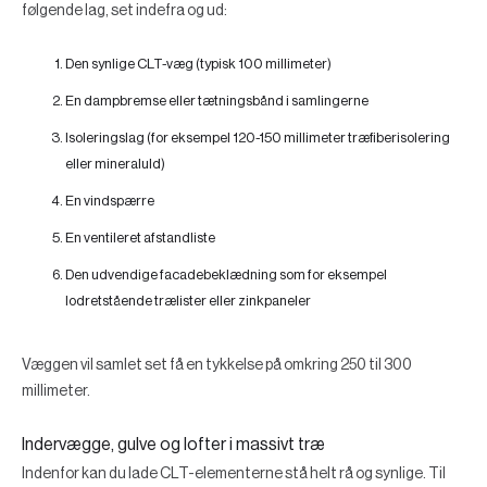
følgende lag, set indefra og ud:
Den synlige CLT-væg (typisk 100 millimeter)
En dampbremse eller tætningsbånd i samlingerne
Isoleringslag (for eksempel 120-150 millimeter træfiberisolering
eller mineraluld)
En vindspærre
En ventileret afstandliste
Den udvendige facadebeklædning som for eksempel
lodretstående trælister eller zinkpaneler
Væggen vil samlet set få en tykkelse på omkring 250 til 300
millimeter.
Indervægge, gulve og lofter i massivt træ
Indenfor kan du lade CLT-elementerne stå helt rå og synlige. Til