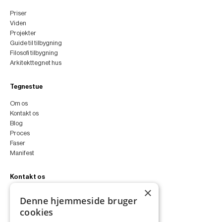
Priser
Viden
Projekter
Guide til tilbygning
Filosofi tilbygning
Arkitekttegnet hus
Tegnestue
Om os
Kontakt os
Blog
Proces
Faser
Manifest
Kontakt os
×
peter@peterfyllgraf.dk
Denne hjemmeside bruger
+45 4252 0011
cookies
VA11a