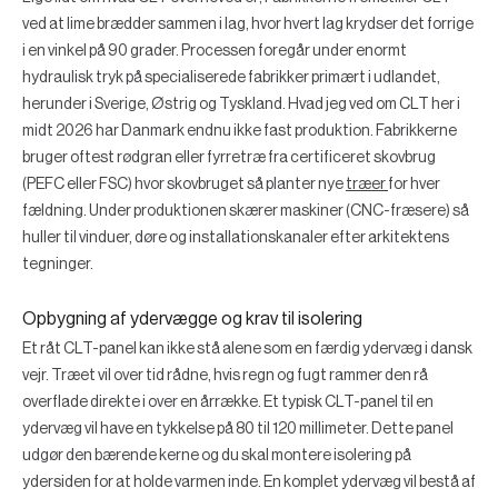
ved at lime brædder sammen i lag, hvor hvert lag krydser det forrige
i en vinkel på 90 grader. Processen foregår under enormt
hydraulisk tryk på specialiserede fabrikker primært i udlandet,
herunder i Sverige, Østrig og Tyskland. Hvad jeg ved om CLT her i
midt 2026 har Danmark endnu ikke fast produktion. Fabrikkerne
bruger oftest rødgran eller fyrretræ fra certificeret skovbrug
(PEFC eller FSC) hvor skovbruget så planter nye
træer
for hver
fældning. Under produktionen skærer maskiner (CNC-fræsere) så
huller til vinduer, døre og installationskanaler efter arkitektens
tegninger.
Opbygning af ydervægge og krav til isolering
Et råt CLT-panel kan ikke stå alene som en færdig ydervæg i dansk
vejr. Træet vil over tid rådne, hvis regn og fugt rammer den rå
overflade direkte i over en årrække. Et typisk CLT-panel til en
ydervæg vil have en tykkelse på 80 til 120 millimeter. Dette panel
udgør den bærende kerne og du skal montere isolering på
ydersiden for at holde varmen inde. En komplet ydervæg vil bestå af