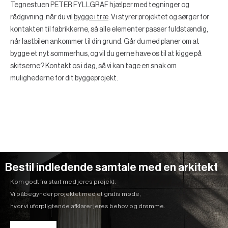
Tegnestuen PETER FYLLGRAF hjælper med tegninger og
rådgivning, når du vil
bygge i træ
. Vi styrer projektet og sørger for
kontakten til fabrikkerne, så alle elementer passer fuldstændig,
når lastbilen ankommer til din grund. Går du med planer om at
bygge et nyt sommerhus, og vil du gerne have os til at kigge på
skitserne? Kontakt os i dag, så vi kan tage en snak om
mulighederne for dit byggeprojekt.
Bestil indledende samtale med en arkitekt
Kom godt fra start med jeres projekt.
Vi påbegynder projektet med et gratis møde,
hvor vi uforpligtende afklarer jeres behov og drømme.