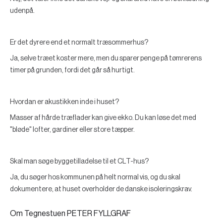
udenpå.
Er det dyrere end et normalt træsommerhus?
Ja, selve træet koster mere, men du sparer penge på tømrerens
timer på grunden, fordi det går så hurtigt.
Hvordan er akustikken inde i huset?
Masser af hårde træflader kan give ekko. Du kan løse det med
"bløde" lofter, gardiner eller store tæpper.
Skal man søge byggetilladelse til et CLT-hus?
Ja, du søger hos kommunen på helt normal vis, og du skal
dokumentere, at huset overholder de danske isoleringskrav.
Om Tegnestuen PETER FYLLGRAF