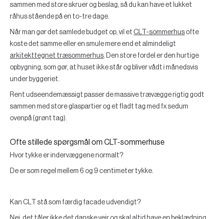
sammen med store skruer og beslag, så du kan have et lukket
råhus stående på en to-tre dage.
Når man gør det samlede budget op, vil et
CLT-sommerhus
ofte
koste det samme eller en smule mere end et almindeligt
arkitekttegnet træsommerhus
. Den store fordel er den hurtige
opbygning, som gør, at huset ikke står og bliver vådt i månedsvis
under byggeriet.
Rent udseendemæssigt passer de massive trævægge rigtig godt
sammen med store glaspartier og et fladt tag med fx sedum
ovenpå (grønt tag).
Ofte stillede spørgsmål om CLT-sommerhuse
Hvor tykke er indervæggene normalt?
De er som regel mellem 6 og 9 centimeter tykke.
Kan CLT stå som færdig facade udvendigt?
Nej, det tåler ikke det danske vejr og skal altid have en beklædning