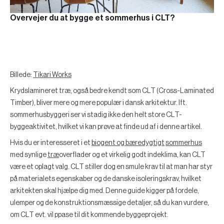
Overvejer du at bygge et sommerhus i CLT?
Billede:
Tikari Works
Krydslamineret træ, også bedre kendt som CLT (Cross-Laminated
Timber), bliver mere og mere populær i dansk arkitektur. Ift.
sommerhusbyggeri ser vi stadig ikke den helt store CLT-
byggeaktivitet, hvilket vi kan prøve at finde ud af i denne artikel.
Hvis du er interesseret i et
biogent og bæredygtigt
sommerhus
med synlige
træ
overflader og et virkelig godt indeklima, kan CLT
være et oplagt valg. CLT stiller dog en smule krav til at man har styr
på materialets egenskaber og de danske isoleringskrav, hvilket
arkitekten skal hjælpe dig med. Denne guide kigger på fordele,
ulemper og de konstruktionsmæssige detaljer, så du kan vurdere,
om CLT evt. vil ppase til dit kommende byggeprojekt.