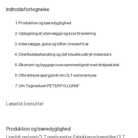
Indholdsfortegnelse
Produktion og bæredygtighed
Opbygning af ydervægge og krav til isolering
Indervægge, gulve og lofter i massivt træ
Overfladebehandling og det visuelle udtryk indendørs
Økonomi og byggeproces sammenlignet med stolpeskelet
Ofte stillede spørgsmål om CLT-sommerhuse
Om Tegnestuen PETER FYLLGRAF
Læsetid: 5 minutter
Produktion og bæredygtighed
Lige lidt om hvad CLT overhoved er; Fabrikkerne fremstiller CLT