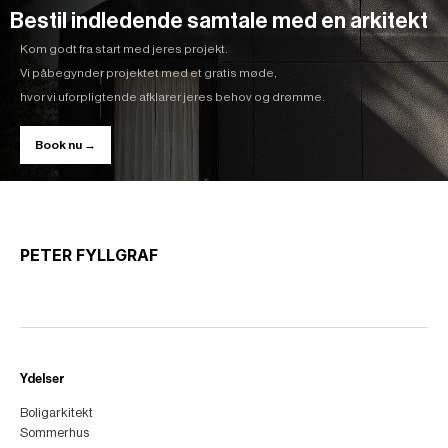
Bestil indledende samtale med en arkitekt
Kom godt fra start med jeres projekt.
Vi påbegynder projektet med et gratis møde,
hvor vi uforpligtende afklarer jeres behov og drømme.
Book nu →
PETER FYLLGRAF
Ydelser
Boligarkitekt
Sommerhus