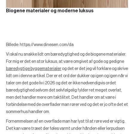
Biogene materialer og moderne luksus
Billede: https://www.dinesen.com/da
Vi skal nu snakke lidt om bæredygtighed og de biogene materialer.
For mig er det en stor luksus, at være omgivet af gode og gedigne
bæredygtige byggematerialer
og det er det jeg vil forklare og skrive
lidt om i denne artikel. Der er et ord der dukker op igen og igen når vi
taler om det gode liv i 2026 og det er ikke nødvendigvis ordet
bæredygtighed selvom det selvfølgelig fylder ret meget overlat,
men det handler mere om taktilitet. Det handler om at være i
forbindelse med de overflader man rører ved og det er jo ofte det et
sommerhus handler om.
Fornemmelsen af en overflade man har lyst til at røre ved er vigtig.
Det kan være træet der føles varmt under hånden eller lerpudsen