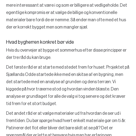
mere interessant at være i og som er billigere at vedligeholde. Det
egentlige kompromis er at vælge de billige og konventionelle
materialer bare fordi de er nemme. Så ender man ofte med et hus
der er korrekt bygget men som mangler sjæl.
Hvad bygherren konkret bør vide
Hvis du overvejer at bygge et sommerhus efter disse principper er
der tre råd du kan bruge.
Det første råd er at starte med stedet frem for huset. Projektet på
Sjællands Odde startede ikke med en skitse af en bygning, men
det startede med en analyse af grunden og dens terræn. Vi
kiggede på hvor træerne stod og hvordan vinden blæste. Den
analyse er grundlaget for alle de valg vi tog senere og det kræver
tid frem for et stort budget.
Det andet råd er at vælge materialer ud fra hvordan de ser ud i
fremtiden. Du bør spørge hvad hvert enkelt materiale gør om ti år.
Patinerer det flot eller bliver det bare slidt at se på? Det er
spørgsmål der er lette at besvare hvis man har erfaringen.