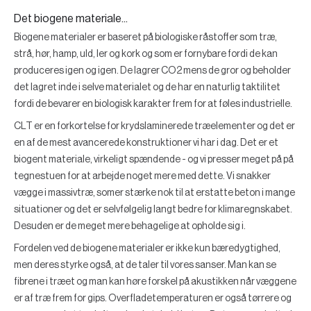
Det biogene materiale...
Biogene materialer er baseret på biologiske råstoffer som træ,
strå, hør, hamp, uld, ler og kork og som er fornybare fordi de kan
produceres igen og igen. De lagrer CO2 mens de gror og beholder
det lagret inde i selve materialet og de har en naturlig taktilitet
fordi de bevarer en biologisk karakter frem for at føles industrielle.
CLT er en forkortelse for krydslaminerede træelementer og det er
en af de mest avancerede konstruktioner vi har i dag. Det er et
biogent materiale, virkeligt spændende - og vi presser meget på på
tegnestuen for at arbejde noget mere med dette. Vi snakker
vægge i massivtræ, somer stærke nok til at erstatte beton i mange
situationer og det er selvfølgelig langt bedre for klimaregnskabet.
Desuden er de meget mere behagelige at opholde sig i.
Fordelen ved de biogene materialer er ikke kun bæredygtighed,
men deres styrke også, at de taler til vores sanser. Man kan se
fibrene i træet og man kan høre forskel på akustikken når væggene
er af træ frem for gips. Overfladetemperaturen er også tørrere og