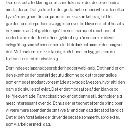
Den enkleste forklaring er, at sand luksus er det der bliver bedre
med alderen. Det gælder for det gode møbel i massivt træ der efter
tyve års brug har fået en patina man ikke kan købe sig til. Det
gælder for de lerpudsede vægge der over tid bliver en del af husets
hukommelse. Det gælder også for sommerhuset i ubehandlet
cedertræ der det første år er gyldent og ti år senere er blevet
sølvgråt og som så passer perfekt til de birkestammer der omgiver
det. Materialerne er ikke færdige når huset er bygget men de
fortsætter med at udvikle sig.
Der findes et japansk begreb der hedder wabi-sabi. Det handler om
den skønhed der opstår i det ufuldkomne og det forgængelige,
som er meget modsat vores måde at bygge på vesten, hvor alt i den
gamle tid skulle stå evigt. Det er det modsatte af den blanke og
fejlfrie overflade. Paradoksalt nok er det denne stil, der holder sig
mest interessant over tid. Et hus der er tegnet efter de principper
vil være mere spændende om tyve år end den dag det stod færdigt.
Det er den forståelse der driver de bedste sommerhusprojekter,
som vi arbejder med i dag.