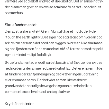
varmere ved et træloft end ved et dæk i beton. Det er sanseindtryk
der tilsammen giver en oplevelse som bare føles rart - specielt i et
sommerhus.
Skruefundamentet
Den australske arkitekt Glenn Murcutt har et motto der lyder
"touch the earth lightly". Det siger noget præcist om hvordan god
arkitektur bør møde det sted den bygges, hvor man ikke skal mase
sig ned i jorden men finde en måde at stå på terrænet med respekt
ogmed mindst muligt fodaftryk.
Skruefundamentet er godt og det består af stålskruer der skrues
ned i jorden til de rammer et bæredygtigt lag. Det er en jo en måde
at fundere der kan fjernes igen og det kræver ingen udgravning
eller en masse beton. Det betyder at man ikke afskærer
grundvandets naturlige bevægelse og man efterlader ikke
permanente spor hvis huset en dag skal væk.
Krydsfinerinteriør