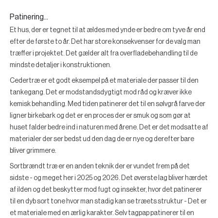
Patinering...
Et hus, der er tegnet til at ældes med ynde er bedre om tyve år end
efter de første to år. Det har store konsekvenser for de valg man
træffer i projektet. Det gælder alt fra overfladebehandling til de
mindste detaljer i konstruktionen.
Cedertræ er et godt eksempel på et materiale der passer til den
tankegang. Det er modstandsdygtigt mod råd og kræver ikke
kemisk behandling. Med tiden patinerer det til en sølvgrå farve der
ligner birkebark og det er en proces der er smuk og som gør at
huset falder bedre ind i naturen med årene. Det er det modsatte af
materialer der ser bedst ud den dag de er nye og derefter bare
bliver grimmere.
Sortbrændt træ er en anden teknik der er vundet frem på det
sidste - og meget her i 2025 og 2026. Det øverste lag bliver hærdet
af ilden og det beskytter mod fugt og insekter, hvor det patinerer
til en dyb sort tone hvor man stadig kan se træets struktur - Det er
et materiale med en ærlig karakter. Selv tagpap patinerer til en