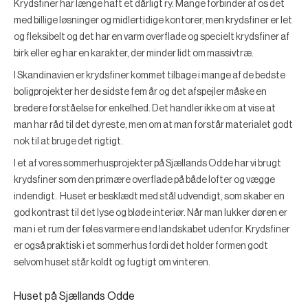
Krydsfiner har længe haft et dårligt ry. Mange forbinder af os det
med billige løsninger og midlertidige kontorer, men krydsfiner er let
og fleksibelt og det har en varm overflade og specielt krydsfiner af
birk eller eg har en karakter, der minder lidt om massivtræ.
I Skandinavien er krydsfiner kommet tilbage i mange af de bedste
boligprojekter her de sidste fem år og det afspejler måske en
bredere forståelse for enkelhed. Det handler ikke om at vise at
man har råd til det dyreste, men om at man forstår materialet godt
nok til at bruge det rigtigt.
I et af vores sommerhusprojekter på Sjællands Odde har vi brugt
krydsfiner som den primære overflade på både lofter og vægge
indendigt. Huset er besklædt med stål udvendigt, som skaber en
god kontrast til det lyse og bløde interiør. Når man lukker døren er
man i et rum der føles varmere end landskabet udenfor. Krydsfiner
er også praktisk i et sommerhus fordi det holder formen godt
selvom huset står koldt og fugtigt om vinteren.
Huset på Sjællands Odde