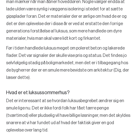
man mærker når man åbner hoveddøren. Nogle vælger endda at
lade ulden være synlig i væggens isolering i stedet for at sætte
gipsplader foran. Det er materialer der er ærlige om hvad de er og
det er den oplevelse der i disse år er ved at erstatte den forrige
generations forståelse af luksus, som mere handlede om dyre
materialer, hvis man skal være lidt kort og firkantet.
Før i tiden handlede luksus meget om poleret beton og lakerede
flader. Det var signaler der skulle vise pris og status. Det findes jo
selvfølgelig stadig på boligmarkedet, men det er i tilbagegang hos
de bygherrer der er en smule mere bevidste om arkitektur (Dig, der
læser dette).
Hvad er et luksussommerhus?
Det er interessant at se hvordan luksusbegrebet ændrer sig en
smule lige nu. Det er ikke fordi folk har fået færre penge
(tværtimod) eller pludselig vil have billige løsninger, men det skyldes
snarere at vi har fundet ud af hvad der faktisk giver en god
oplevelse over lang tid.