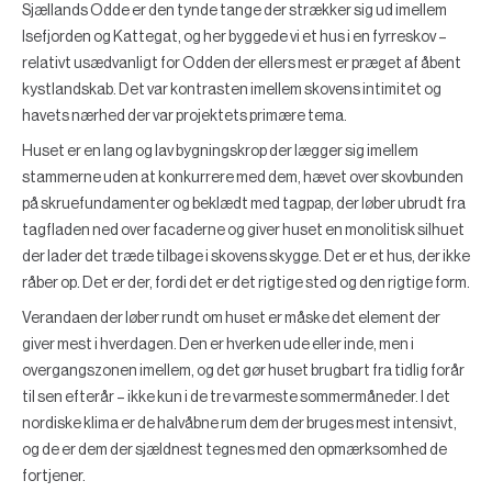
Sjællands Odde er den tynde tange der strækker sig ud imellem
Isefjorden og Kattegat, og her byggede vi et hus i en fyrreskov –
relativt usædvanligt for Odden der ellers mest er præget af åbent
kystlandskab. Det var kontrasten imellem skovens intimitet og
havets nærhed der var projektets primære tema.
Huset er en lang og lav bygningskrop der lægger sig imellem
stammerne uden at konkurrere med dem, hævet over skovbunden
på skruefundamenter og beklædt med tagpap, der løber ubrudt fra
tagfladen ned over facaderne og giver huset en monolitisk silhuet
der lader det træde tilbage i skovens skygge. Det er et hus, der ikke
råber op. Det er der, fordi det er det rigtige sted og den rigtige form.
Verandaen der løber rundt om huset er måske det element der
giver mest i hverdagen. Den er hverken ude eller inde, men i
overgangszonen imellem, og det gør huset brugbart fra tidlig forår
til sen efterår – ikke kun i de tre varmeste sommermåneder. I det
nordiske klima er de halvåbne rum dem der bruges mest intensivt,
og de er dem der sjældnest tegnes med den opmærksomhed de
fortjener.