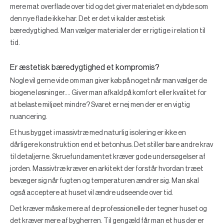
mere mat overflade over tid og det giver materialet en dybde som
den nye flade ikke har. Det er det vi kalder æstetisk
bæredygtighed. Man vælger materialer der er rigtige i relation til
tid.
Er æstetisk bæredygtighed et kompromis?
Nogle vil gerne vide om man giver køb på noget når man vælger de
biogene løsninger.... Giver man afkald på komfort eller kvalitet for
at belaste miljøet mindre? Svaret er nej men der er en vigtig
nuancering.
Et hus bygget i massivtræ med naturlig isolering er ikke en
dårligere konstruktion end et betonhus. Det stiller bare andre krav
til detaljerne. Skruefundamentet kræver gode undersøgelser af
jorden. Massivtræ kræver en arkitekt der forstår hvordan træet
bevæger sig når fugten og temperaturen ændrer sig. Man skal
også acceptere at huset vil ændre udseende over tid.
Det kræver måske mere af de professionelle der tegner huset og
det kræver mere af bygherren. Til gengæld får man et hus der er