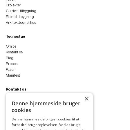
Projekter
Guide til tilbygning
Filosofi tilbygning
Arkitekttegnet hus
Tegnestue
Om os
Kontakt os
Blog
Proces
Faser
Manifest
Kontakt os
×
peter@peterfyllgraf.dk
Denne hjemmeside bruger
+45 4252 0011
cookies
VA11a
Siljangade 3
Denne hjemmeside bruger cookies til at
2300 København S
forbedre brugeroplevelsen. Ved at bruge
CVR 43060287