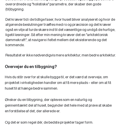
overordnede og "holistiske" parametre, der skaber den gode
(til)bygning.
Det kræver tid i de tidlige faser, hvor huset bliver analyseret og hvor de
afgørende beslutninger træffes med ro og præcision og det kræver
også en vilje at turde skære ind til det væsentlige og undgå de hurtige,
ligetil løsninger. Så efter min mening kræver det en "arkitektonisk
dømmekraft", at navigere i feltet mellem det eksisterende og det
kommende.
Resultatet er ikke nødvendigvis mere arkitektur, men bedre arkitektur.
Overvejer du en tilbygning?
Hvis du står over for at skulle bygge til, er det værd at overveje, om
projektet i virkeligheden handler om at få mere plads – eller om at få
huset til at hænge bedre sammen.
Ønsker du en tilbygning, der opleves som en naturlig og
gennemtænkt del af huset, begynder det hele med at prøve at skabe
en forståelse af det, der allerede er.
Og det er som regel dér, de bedste projekter tager form.