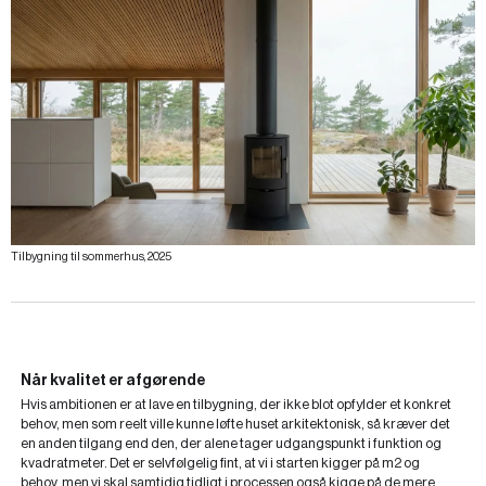
Tilbygning til sommerhus, 2025
Når kvalitet er afgørende
Hvis ambitionen er at lave en tilbygning, der ikke blot opfylder et konkret
behov, men som reelt ville kunne løfte huset arkitektonisk, så kræver det
en anden tilgang end den, der alene tager udgangspunkt i funktion og
kvadratmeter. Det er selvfølgelig fint, at vi i starten kigger på m2 og
behov, men vi skal samtidig tidligt i processen også kigge på de mere