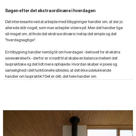
Søgen efter det ekstraordinære i hverdagen
Det interessante ved at arbejde med tilbygninger handler om, at der jo
allerede står noget, som man arbejder videre på. Men det handler lige
så meget om, at finde det ekstraordinære i netop det simple og det
"hverdagsagtige".
En tilbygning handler nemlig tit om hverdagen - behovet for et ekstra
soveværelse fx - derfor er vi nødt til at skabe en balance mellem det
lavpraktiske og det lidt mere ophøjede: Hvordan skaber vi poesi og
sanselighed i det funktionelle således, at det ikke udelukkende
handler om lavpraktik? Det er dét, det hele handler om.