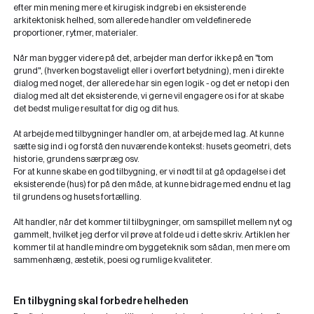
efter min mening mere et kirugisk indgreb i en eksisterende
arkitektonisk helhed, som allerede handler om veldefinerede
proportioner, rytmer, materialer.
Når man bygger videre på det, arbejder man derfor ikke på en "tom
grund", (hverken bogstaveligt eller i overført betydning), men i direkte
dialog med noget, der allerede har sin egen logik - og det er netop i den
dialog med alt det eksisterende, vi gerne vil engagere os i for at skabe
det bedst mulige resultat for dig og dit hus.
At arbejde med tilbygninger handler om, at arbejde med lag. At kunne
sætte sig ind i og forstå den nuværende kontekst: husets geometri, dets
historie, grundens særpræg osv.
For at kunne skabe en god tilbygning, er vi nødt til at gå opdagelse i det
eksisterende (hus) for på den måde, at kunne bidrage med endnu et lag
til grundens og husets fortælling.
Alt handler, når det kommer til tilbygninger, om samspillet mellem nyt og
gammelt, hvilket jeg derfor vil prøve at folde ud i dette skriv. Artiklen her
kommer til at handle mindre om byggeteknik som sådan, men mere om
sammenhæng, æstetik, poesi og rumlige kvaliteter.
En tilbygning skal forbedre helheden