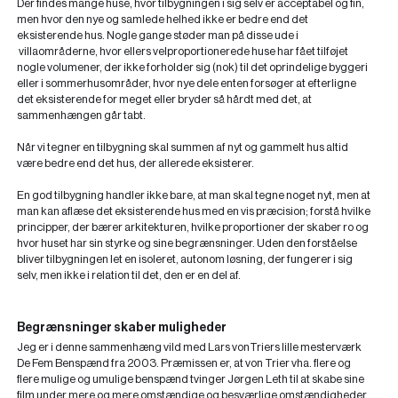
Der findes mange huse, hvor tilbygningen i sig selv er acceptabel og fin,
men hvor den nye og samlede helhed ikke er bedre end det
eksisterende hus. Nogle gange støder man på disse ude i
villaområderne, hvor ellers velproportionerede huse har fået tilføjet
nogle volumener, der ikke forholder sig (nok) til det oprindelige byggeri
eller i sommerhusområder, hvor nye dele enten forsøger at efterligne
det eksisterende for meget eller bryder så hårdt med det, at
sammenhængen går tabt.
Når vi tegner en tilbygning skal summen af nyt og gammelt hus altid
være bedre end det hus, der allerede eksisterer.
En god tilbygning handler ikke bare, at man skal tegne noget nyt, men at
man kan aflæse det eksisterende hus med en vis præcision; forstå hvilke
principper, der bærer arkitekturen, hvilke proportioner der skaber ro og
hvor huset har sin styrke og sine begrænsninger. Uden den forståelse
bliver tilbygningen let en isoleret, autonom løsning, der fungerer i sig
selv, men ikke i relation til det, den er en del af.
Begrænsninger skaber muligheder
Jeg er i denne sammenhæng vild med Lars vonTriers lille mesterværk
De Fem Benspænd fra 2003. Præmissen er, at von Trier vha. flere og
flere mulige og umulige benspænd tvinger Jørgen Leth til at skabe sine
film under mere og mere omstændige og besværlige omstændigheder.