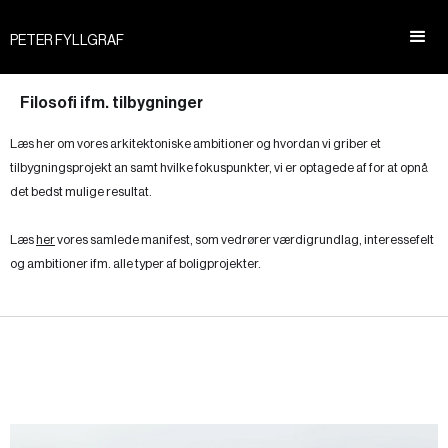
PETER FYLLGRAF
Filosofi ifm. tilbygninger
Læs her om vores arkitektoniske ambitioner og hvordan vi griber et
tilbygningsprojekt an samt hvilke fokuspunkter, vi er optagede af for at opnå
det bedst mulige resultat.
Læs
her
vores samlede manifest, som vedrører værdigrundlag, interessefelt
og ambitioner ifm. alle typer af boligprojekter.