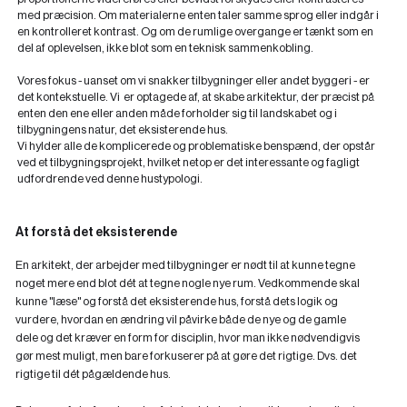
med præcision. Om materialerne enten taler samme sprog eller indgår i
en kontrolleret kontrast. Og om de rumlige overgange er tænkt som en
del af oplevelsen, ikke blot som en teknisk sammenkobling.
Vores fokus - uanset om vi snakker tilbygninger eller andet byggeri - er
det kontekstuelle. Vi er optagede af, at skabe arkitektur, der præcist på
enten den ene eller anden måde forholder sig til landskabet og i
tilbygningens natur, det eksisterende hus.
Vi hylder alle de komplicerede og problematiske benspænd, der opstår
ved et tilbygningsprojekt, hvilket netop er det interessante og fagligt
udfordrende ved denne hustypologi.
At forstå det eksisterende
En arkitekt, der arbejder med tilbygninger er nødt til at kunne tegne
noget mere end blot dét at tegne nogle nye rum. Vedkommende skal
kunne "læse" og forstå det eksisterende hus, forstå dets logik og
vurdere, hvordan en ændring vil påvirke både de nye og de gamle
dele og det kræver en form for disciplin, hvor man ikke nødvendigvis
gør mest muligt, men bare forkuserer på at gøre det rigtige. Dvs. det
rigtige til dét pågældende hus.