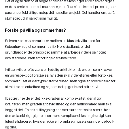
Det er også derfor, at nogle af de bedste løsninger ikke nødvendigvis
er de største eller mest markante, men "bare" er de mest præcise, som
passer perfekt til lige netop dét hus eller projekt. Det handler om, at få
så meget ud af så lidt som muligt.
Forskel på villa og sommerhus?
Selvom konteksten varierer mellem en klassisk villa nord for
København og et sommerhus i fx Nordsjælland, er det
grundlæggende princip det samme: at arbejde videre på noget
eksisterende uden at forringe dets kvaliteter.
I villaen vil der ofte være en tydelig arkitektonisk orden, som kræver
en vis respekt og forståelse, hvis den skal videreføres eller fortolkes. I
sommerhuset er der typisk større frihed, men også en større risiko for
at miste den enkelhed og ro, som netop gør huset attraktivt.
I begge tilfælde er det ikke graden af kompleksitet, der afgør
kvaliteten, men graden af bevidsthed og den nænsomhed man skal
lægge i det. En enkel tilbygning kan være arkitektonisk stærk, hvis
den er tænkt rigtigt, mens en mere kompliceret løsning hurtigt kan
føles fejlplaceret, hvis den ikke er forankret i husets oprindelige logik
og dna.