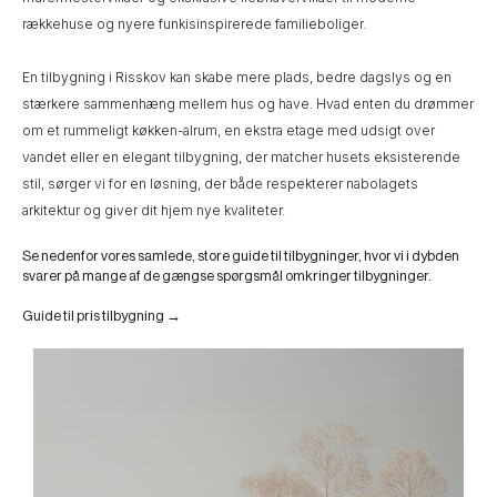
rækkehuse og nyere funkisinspirerede familieboliger.
En tilbygning i Risskov kan skabe mere plads, bedre dagslys og en
stærkere sammenhæng mellem hus og have. Hvad enten du drømmer
om et rummeligt køkken-alrum, en ekstra etage med udsigt over
vandet eller en elegant tilbygning, der matcher husets eksisterende
stil, sørger vi for en løsning, der både respekterer nabolagets
arkitektur og giver dit hjem nye kvaliteter.
Se nedenfor vores samlede, store guide til tilbygninger, hvor vi i dybden
svarer på mange af de gængse spørgsmål omkringer tilbygninger.
Guide til pris tilbygning →