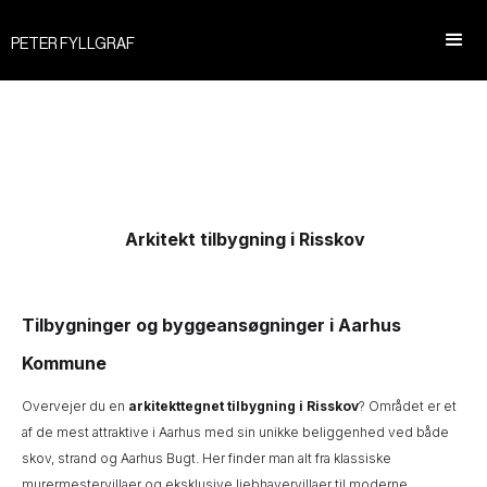
PETER FYLLGRAF
Arkitekt tilbygning i Risskov
Tilbygninger og byggeansøgninger i Aarhus
Kommune
Overvejer du en
arkitekttegnet tilbygning i Risskov
? Området er et
af de mest attraktive i Aarhus med sin unikke beliggenhed ved både
skov, strand og Aarhus Bugt. Her finder man alt fra klassiske
murermestervillaer og eksklusive liebhavervillaer til moderne