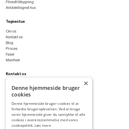
Filosofi tilbygning
Arkitekttegnet hus
Tegnestue
Om os
Kontakt os
Blog
Proces
Faser
Manifest
Kontakt os
×
peter@peterfyllgraf.dk
Denne hjemmeside bruger
+45 4252 0011
cookies
VA11a
Siljangade 3
Denne hjemmeside bruger cookies til at
2300 København S
forbedre brugeroplevelsen. Ved at bruge
CVR 43060287
vores hjemmeside giver du samtykke til alle
Instagram
cookies i overensstemmelse med vores
LinkedIn
cookiepolitik.
Læs mere