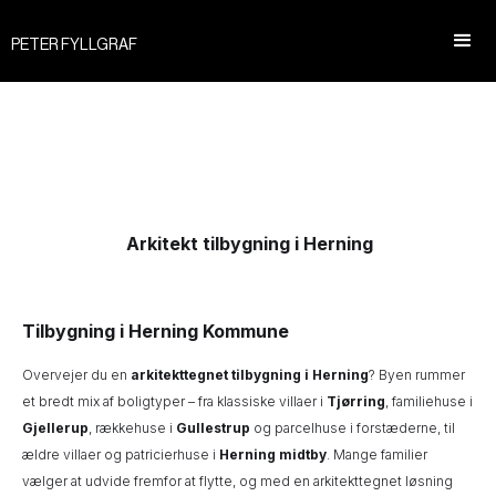
PETER FYLLGRAF
Arkitekt tilbygning i Herning
Tilbygning i Herning Kommune
Overvejer du en
arkitekttegnet tilbygning i Herning
? Byen rummer
et bredt mix af boligtyper – fra klassiske villaer i
Tjørring
, familiehuse i
Gjellerup
, rækkehuse i
Gullestrup
og parcelhuse i forstæderne, til
ældre villaer og patricierhuse i
Herning midtby
. Mange familier
vælger at udvide fremfor at flytte, og med en arkitekttegnet løsning