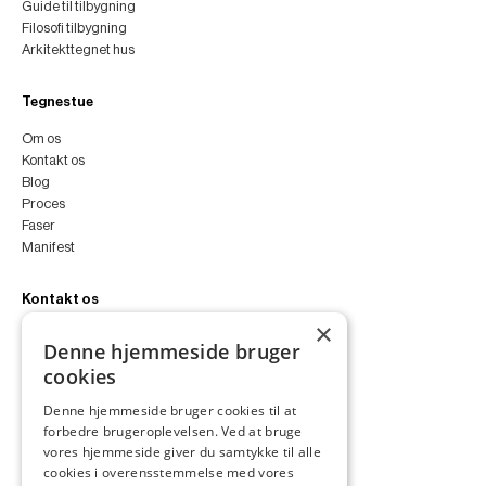
Guide til tilbygning
Filosofi tilbygning
Arkitekttegnet hus
Tegnestue
Om os
Kontakt os
Blog
Proces
Faser
Manifest
Kontakt os
×
peter@peterfyllgraf.dk
Denne hjemmeside bruger
+45 4252 0011
cookies
VA11a
Siljangade 3
Denne hjemmeside bruger cookies til at
2300 København S
forbedre brugeroplevelsen. Ved at bruge
CVR 43060287
vores hjemmeside giver du samtykke til alle
Instagram
cookies i overensstemmelse med vores