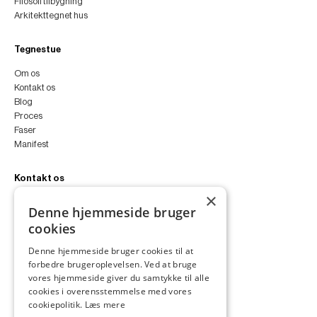
Filosofi tilbygning
Arkitekttegnet hus
Tegnestue
Om os
Kontakt os
Blog
Proces
Faser
Manifest
Kontakt os
×
peter@peterfyllgraf.dk
Denne hjemmeside bruger
+45 4252 0011
cookies
VA11a
Siljangade 3
Denne hjemmeside bruger cookies til at
2300 København S
forbedre brugeroplevelsen. Ved at bruge
CVR 43060287
vores hjemmeside giver du samtykke til alle
Instagram
cookies i overensstemmelse med vores
LinkedIn
cookiepolitik.
Læs mere