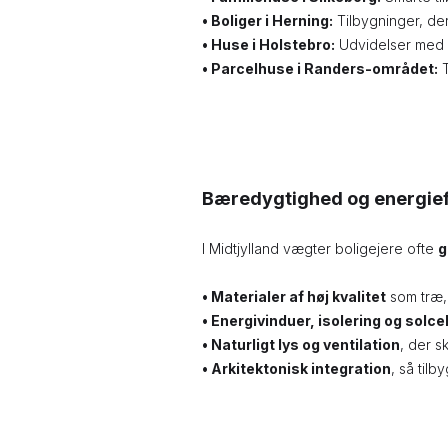
• Boliger i Herning:
Tilbygninger, der
• Huse i Holstebro:
Udvidelser med f
•
Parcelhuse i Randers-området:
T
Bæredygtighed og energieff
I Midtjylland vægter boligejere ofte
g
•
Materialer af høj kvalitet
som træ, 
• Energivinduer, isolering og solcel
• Naturligt lys og ventilation
, der s
•
Arkitektonisk integration
, så til