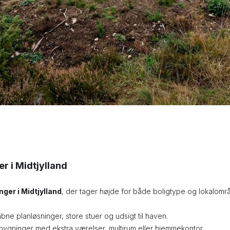
er i Midtjylland
nger i Midtjylland
, der tager højde for både boligtype og lokalomr
ne planløsninger, store stuer og udsigt til haven.
lbygninger med ekstra værelser, multirum eller hjemmekontor.