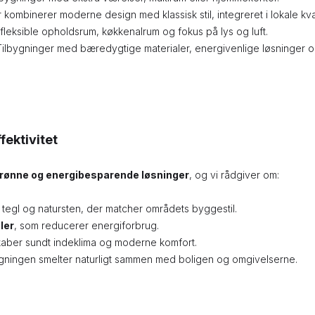
 kombinerer moderne design med klassisk stil, integreret i lokale kva
leksible opholdsrum, køkkenalrum og fokus på lys og luft.
ilbygninger med bæredygtige materialer, energivenlige løsninger og 
ektivitet
rønne og energibesparende løsninger
, og vi rådgiver om:
tegl og natursten, der matcher områdets byggestil.
ler
, som reducerer energiforbrug.
kaber sundt indeklima og moderne komfort.
bygningen smelter naturligt sammen med boligen og omgivelserne.