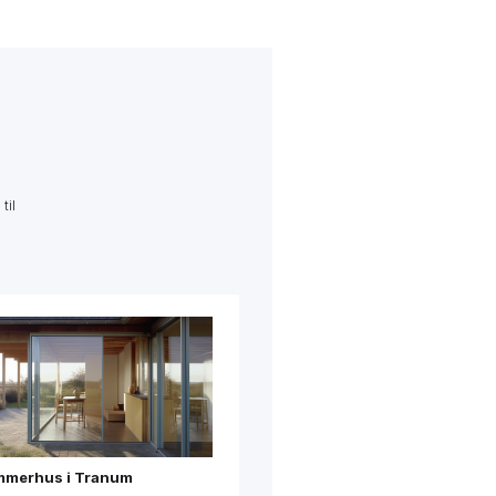
til
Dobbelthus i Stenløse
Igangværende
Påbegyndt 2022
Se mere →
merhus i Tranum