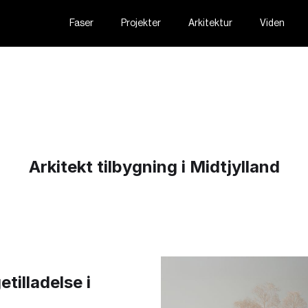
Faser
Projekter
Arkitektur
Viden
Arkitekt tilbygning i Midtjylland
tilladelse i