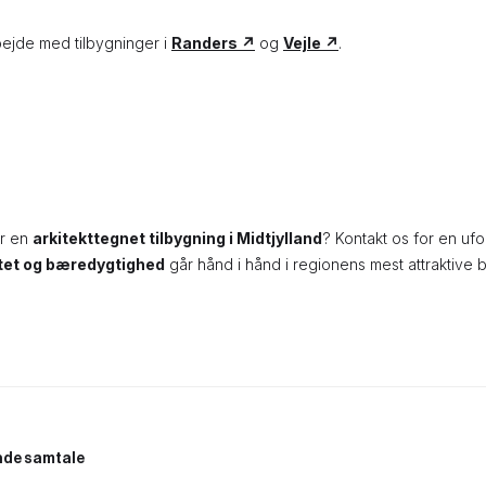
ejde med tilbygninger i
Randers ↗
og
Vejle ↗
.
or en
arkitekttegnet tilbygning i Midtjylland
? Kontakt os for en ufo
itet og bæredygtighed
går hånd i hånd i regionens mest attraktive 
ende samtale