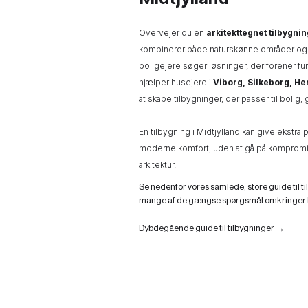
Overvejer du en
arkitekttegnet tilbygnin
kombinerer både naturskønne områder og at
boligejere søger løsninger, der forener fun
hjælper husejere i
Viborg, Silkeborg, He
at skabe tilbygninger, der passer til bolig, g
En tilbygning i Midtjylland kan give ekstra 
moderne komfort, uden at gå på kompromi
arkitektur.
Se nedenfor vores samlede, store guide til ti
mange af de gængse spørgsmål omkringer t
Dybdegående guide til tilbygninger →