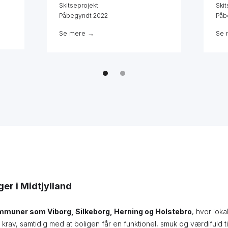
Skitseprojekt
Skit
Påbegyndt 2022
Påb
Se mere →
Se 
r i Midtjylland
mmuner som Viborg, Silkeborg, Herning og Holstebro
, hvor lok
le krav, samtidig med at boligen får en funktionel, smuk og værdifuld t