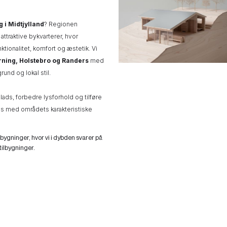
g i Midtjylland
? Regionen
traktive bykvarterer, hvor
ktionalitet, komfort og æstetik. Vi
rning, Holstebro og Randers
med
rund og lokal stil.
plads, forbedre lysforhold og tilføre
s med områdets karakteristiske
lbygninger, hvor vi i dybden svarer på
ilbygninger.