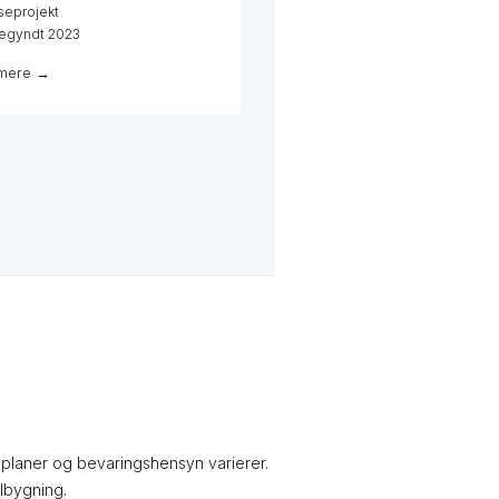
seprojekt
egyndt 2023
mere →
alplaner og bevaringshensyn varierer.
ilbygning.