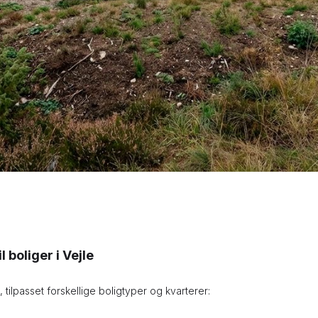
 boliger i Vejle
, tilpasset forskellige boligtyper og kvarterer: