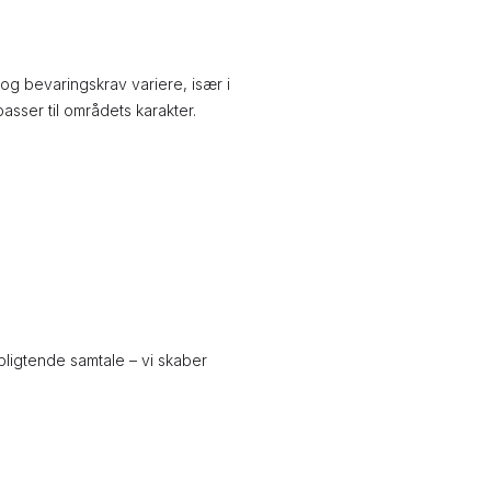
g bevaringskrav variere, især i
passer til områdets karakter.
rpligtende samtale – vi skaber