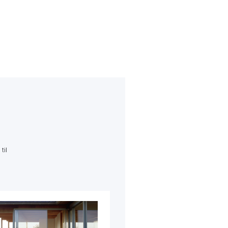
til
Dobbelthus i Stenløse
Igangværende