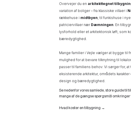
Overvejer du en
arkitekttegnet tilbygnin
variation af boliger – fra klassiske villaer i
N
rækkehuse i
midtbyen
, til funkishuse i 
patriciervillaer nær
Dæmningen
. En tilby
lysforhold eller et arkitektonisk løft, som 
bæredygtighed.
Mange familier i Vejle vælger at bygge til fr
mulighed for at bevare tilknytning til lokal
passer til familiens behov. Vi sørger for,
eksisterende arkitektur, områdets karakter o
design og bæredygtighed.
Se nedenfor vores samlede, store guide til ti
mange af de gængse spørgsmål omkringer t
Hvad koster en tilbygning →