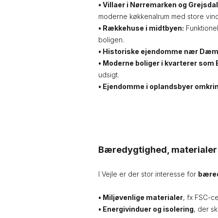
• Villaer i Nørremarken og Grejsdal
moderne køkkenalrum med store vind
• Rækkehuse i midtbyen:
Funktionel
boligen.
• Historiske ejendomme nær Dæm
• Moderne boliger i kvarterer som
udsigt.
•
Ejendomme i oplandsbyer omkring 
Bæredygtighed, materialer 
I Vejle er der stor interesse for
bæred
• Miljøvenlige materialer
, fx FSC-c
• Energivinduer og isolering
, der s