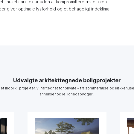
ret i husets arkitektur uden at kompromittere æstetikken.
 der giver optimale lysforhold og et behageligt indeklima.
Udvalgte arkitekttegnede boligprojekter
 et indblik i projekter, vi har tegnet for private – fra sommerhuse og rækkehuse 
annekser og lejlighedsbyggeri.