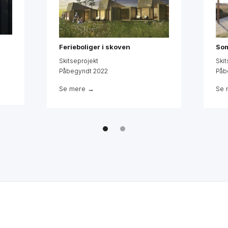
Ferieboliger i skoven
Som
Skitseprojekt
Skit
Påbegyndt 2022
Påb
Se mere →
Se 