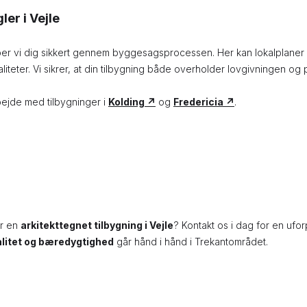
er i Vejle
er vi dig sikkert gennem byggesagsprocessen. Her kan lokalplaner o
liteter. Vi sikrer, at din tilbygning både overholder lovgivningen og 
ejde med tilbygninger i
Kolding ↗
og
Fredericia ↗
.
or en
arkitekttegnet tilbygning i Vejle
? Kontakt os i dag for en ufo
nalitet og bæredygtighed
går hånd i hånd i Trekantområdet.