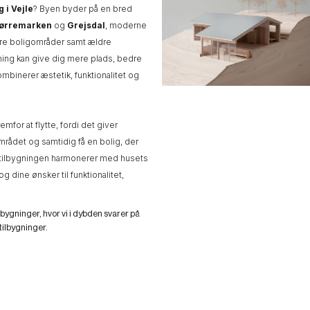
g i Vejle
? Byen byder på en bred
ørremarken
og
Grejsdal
, moderne
nyere boligområder samt ældre
gning kan give dig mere plads, bedre
kombinerer æstetik, funktionalitet og
emfor at flytte, fordi det giver
området og samtidig få en bolig, der
 at tilbygningen harmonerer med husets
g dine ønsker til funktionalitet,
lbygninger, hvor vi i dybden svarer på
ilbygninger.