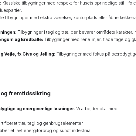
:
Klassiske tilbygninger med respekt for husets oprindelige stil – fx 
uespartier.
le tilbygninger med ekstra værelser, kontorplads eller åbne køkkenal
ningen:
Tilbygninger i tegl og træ, der bevarer områdets karakter, m
 Engum og Bredballe:
Tilbygninger med rene linjer, flade tage og g
Vejle, fx Give og Jelling:
Tilbygninger med fokus på bæredygtige m
og fremtidssikring
ygtige og energivenlige løsninger
. Vi arbejder bl.a. med:
ertificeret træ, tegl og genbrugselementer.
kaber et lavt energiforbrug og sundt indeklima.