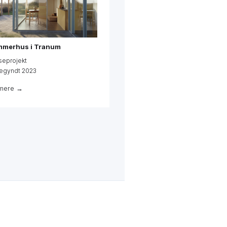
Påbegyndt 2022
Se mere →
merhus i Tranum
seprojekt
egyndt 2023
mere →