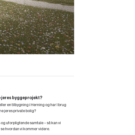
rte jeres byggeprojekt?
ller en tilbygning i Herning og har I brug
gne jeres private bolig?
s og uforpligtende samtale – så kan vi
g se hvordan vi kommer videre.