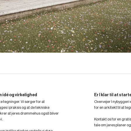
dé og virkelighed
Er I klar til at sta
te tegninger. Vi sørger for at
Overvejer I nybyggeri e
ges i praksis og at de tekniske
for en arkitekt til at te
sikrer at jeres drømmehus også bliver
i.
Kontakt os for en grati
tale om jeres planer o
en ind fra starten undgår vi dyre