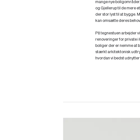
mange nye boligområder. 
og Gjellerup til de mere
der stor lyst til at bygge.
kan omsætte deres behov t
På tegnestuen arbejder v
renoveringer for private i
boliger der er nemme at 
stærkt arkitektonisk udtry
hvordan vi bedst udnytter