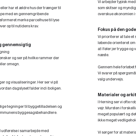
Vi arbejder typisk med
eller har et ældre hus der trænger til
som skitser og myndigh
jælpe med en gennemgribende
overskue økonomien i s
nsformeret mørke parcelhuse til lyse
er op til nutidens krav.
Fokus på den god
Vi prioriterer at tale et
løbende orienteret om p
og gennemsigtig
at I føler jer trygge o
egning
næste.
 ønsker og ser på hvilke rammer der
 eller omegn.
Gennem hele forløbet f
Vi svarer på spørgsmål
valg undervejs.
nger og visualiseringer. Her ser vi på
rdan dagslyset falder ind i boligen.
Materialer og arkit
I Herning ser vi ofte r
ge tegninger til byggetilladelsen og
vejr. Mursten i forske
l kommunens byggesagsbehandlere.
meget populært og det 
ikke meget vedligehol
 til udførelse i samarbejde med
Vi sørger for at materi