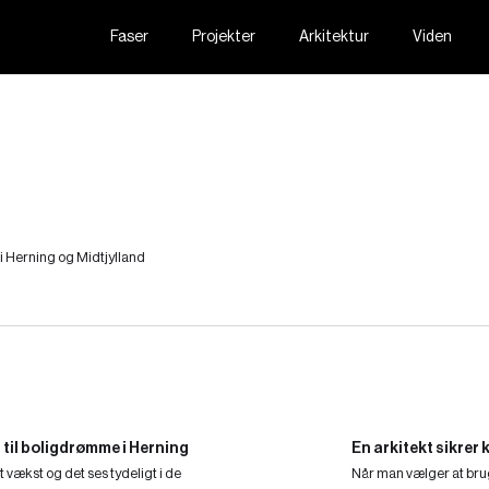
Faser
Projekter
Arkitektur
Viden
i Herning og Midtjylland
 til boligdrømme i Herning
En arkitekt sikrer 
t vækst og det ses tydeligt i de
Når man vælger at bruge