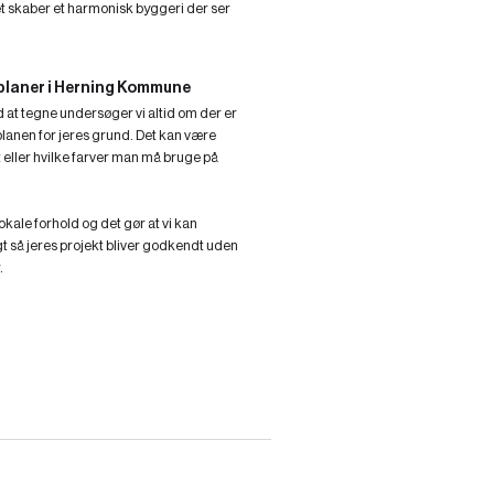
et skaber et harmonisk byggeri der ser
 planer i Herning Kommune
d at tegne undersøger vi altid om der er
lplanen for jeres grund. Det kan være
t eller hvilke farver man må bruge på
lokale forhold og det gør at vi kan
gt så jeres projekt bliver godkendt uden
.