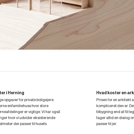
er i Herning
Hvad koster en ark
ge opgaver for private boligejere.
Prisen for en arkitekt
rne enfamiliehuse hvor store
kompliceret den er. Det e
neafdelinger er vigtige. Vi har også
tilbygning end at få te
inger hvor vi udvider eksisterende
tager altid en dialog o
tmeter der passer til husets
passer til jer.