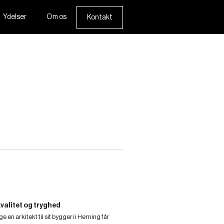
Ydelser
Om os
Kontakt
kvalitet og tryghed
 en arkitekt til sit byggeri i Herning får