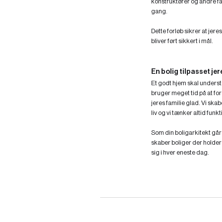
konstruktører og andre f
gang.
Dette forløb sikrer at jer
bliver ført sikkert i mål.
En bolig tilpasset jere
Et godt hjem skal underst
bruger meget tid på at fo
jeres familie glad. Vi skab
liv og vi tænker altid funkt
Som din boligarkitekt går 
skaber boliger der holder
sig i hver eneste dag.