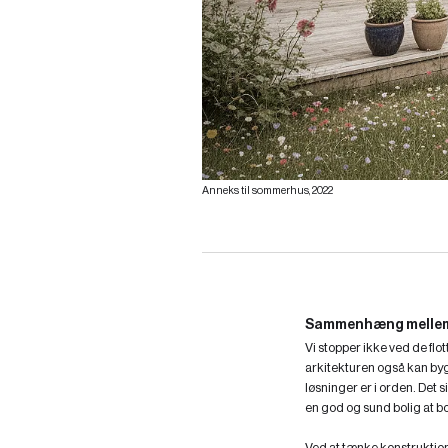
Anneks til sommerhus, 2022
Sammenhæng mellem i
Vi stopper ikke ved de flot
arkitekturen også kan byg
løsninger er i orden. Det 
en god og sund bolig at bo 
Ved at tænke konstruktion