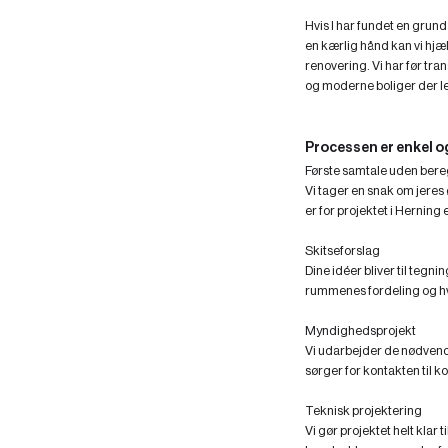
Hvis I har fundet en grund 
en kærlig hånd kan vi h
renovering. Vi har før tra
og moderne boliger der lev
Processen er enkel 
Første samtale uden ber
Vi tager en snak om jeres
er for projektet i Herning
Skitseforslag
Dine idéer bliver til tegni
rummenes fordeling og hvo
Myndighedsprojekt
Vi udarbejder de nødvendi
sørger for kontakten ti
Teknisk projektering
Vi gør projektet helt klar