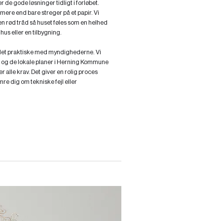
 de gode løsninger tidligt i forløbet.
ere end bare streger på et papir. Vi
n rød tråd så huset føles som en helhed
hus eller en tilbygning.
t det praktiske med myndighederne. Vi
n og de lokale planer i Herning Kommune
r alle krav. Det giver en rolig proces
re dig om tekniske fejl eller