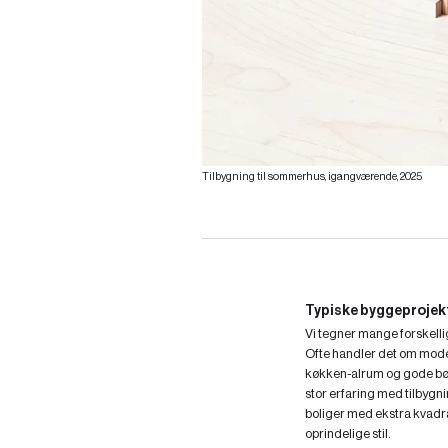
Tilbygning til sommerhus, igangværende, 2025
Typiske byggeprojekt
Vi tegner mange forskelli
Ofte handler det om mode
køkken-alrum og gode bør
stor erfaring med tilbygn
boliger med ekstra kvadra
oprindelige stil.