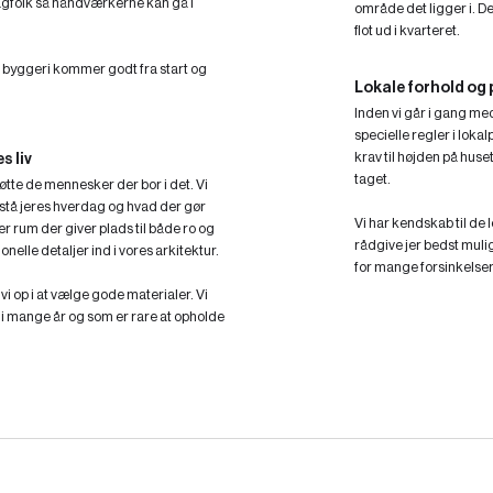
agfolk så håndværkerne kan gå i
område det ligger i. D
flot ud i kvarteret.
es byggeri kommer godt fra start og
Lokale forhold og
Inden vi går i gang me
specielle regler i loka
krav til højden på huse
s liv
taget.
øtte de mennesker der bor i det. Vi
rstå jeres hverdag og hvad der gør
Vi har kendskab til de 
er rum der giver plads til både ro og
rådgive jer bedst muli
ionelle detaljer ind i vores arkitektur.
for mange forsinkelser
vi op i at vælge gode materialer. Vi
 i mange år og som er rare at opholde