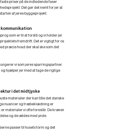
 faste priser på de indledende faser
edsprojekt. Det gør det nemt for jer at
tarten af jeres byggeprojekt.
e kommunikation
 sprog som er til at forstå og vi holder jer
rojektets fremdrift. Det er vigtigt for os
g ved præcis hvad der skal ske som det
ungerer vi som jeres sparringspartner.
 og hjælper jer med at tage de rigtige
ektur i det midtjyske
obuste materialer der kan tåle det danske
llige nuancer og træbeklædning er
er materialer vi ofte foreslår. De kræver
delse og de ældes med ynde.
alerne passer til husets form og det