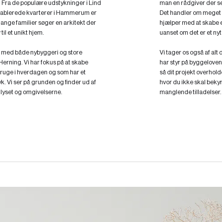
Fra de populære udstykninger i Lind
man en rådgiver der ser
 etablerede kvarterer i Hammerum er
Det handler om meget m
 Mange familier søger en arkitekt der
hjælper med at skabe e
il et unikt hjem.
uanset om det er et nyt 
i med både nybyggeri og store
Vi tager os også af al
 Herning. Vi har fokus på at skabe
har styr på byggelove
bruge i hverdagen og som har et
så dit projekt overholde
k. Vi ser på grunden og finder ud af
hvor du ikke skal bekym
 lyset og omgivelserne.
manglende tilladelser.