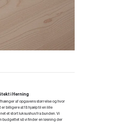
itekt i Herning
 afhænger af opgavens størrelse og hvor
r billigere at få hjælp til en lille
gnet et stort luksushus fra bunden. Vi
m budgettet så vi finder en løsning der