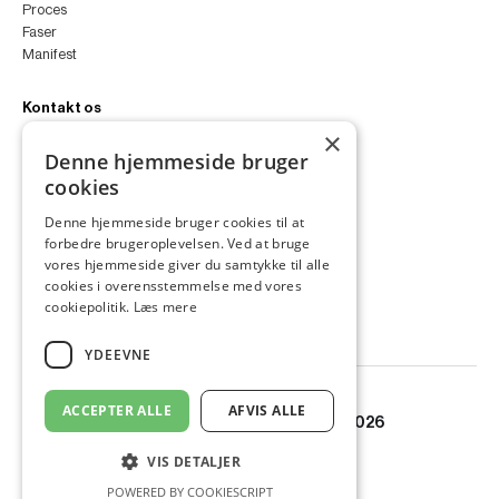
Proces
Faser
Manifest
Kontakt os
×
peter@peterfyllgraf.dk
Denne hjemmeside bruger
+45 4252 0011
cookies
VA11a
Siljangade 3
Denne hjemmeside bruger cookies til at
2300 København S
forbedre brugeroplevelsen. Ved at bruge
CVR 43060287
vores hjemmeside giver du samtykke til alle
Instagram
cookies i overensstemmelse med vores
LinkedIn
cookiepolitik.
Læs mere
YDEEVNE
ACCEPTER ALLE
AFVIS ALLE
© Copyright PETER FYLLGRAF 2026
VIS DETALJER
POWERED BY COOKIESCRIPT