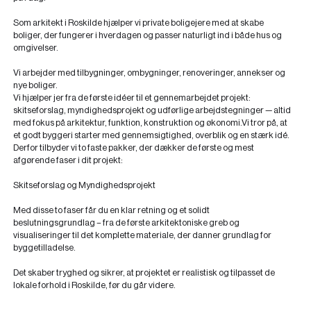
Som arkitekt i Roskilde hjælper vi private boligejere med at skabe
boliger, der fungerer i hverdagen og passer naturligt ind i både hus og
omgivelser.
Vi arbejder med tilbygninger, ombygninger, renoveringer, annekser og
nye boliger.
Vi hjælper jer fra de første idéer til et gennemarbejdet projekt:
skitseforslag, myndighedsprojekt og udførlige arbejdstegninger — altid
med fokus på arkitektur, funktion, konstruktion og økonomi.Vi tror på, at
et godt byggeri starter med gennemsigtighed, overblik og en stærk idé.
Derfor tilbyder vi to faste pakker, der dækker de første og mest
afgørende faser i dit projekt:
Skitseforslag og Myndighedsprojekt
Med disse to faser får du en klar retning og et solidt
beslutningsgrundlag – fra de første arkitektoniske greb og
visualiseringer til det komplette materiale, der danner grundlag for
byggetilladelse.
Det skaber tryghed og sikrer, at projektet er realistisk og tilpasset de
lokale forhold i Roskilde, før du går videre.