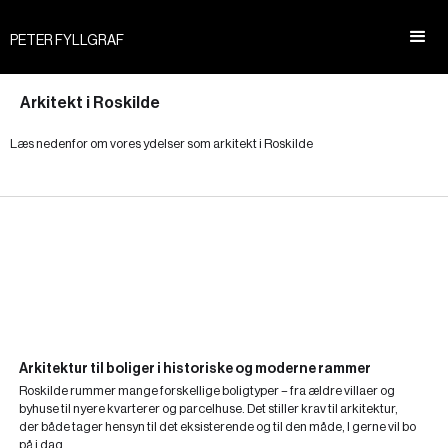
PETER FYLLGRAF
Arkitekt i Roskilde
Læs nedenfor om vores ydelser som arkitekt i Roskilde
Arkitektur til boliger i historiske og moderne rammer
Roskilde rummer mange forskellige boligtyper – fra ældre villaer og
byhuse til nyere kvarterer og parcelhuse. Det stiller krav til arkitektur,
der både tager hensyn til det eksisterende og til den måde, I gerne vil bo
på i dag.