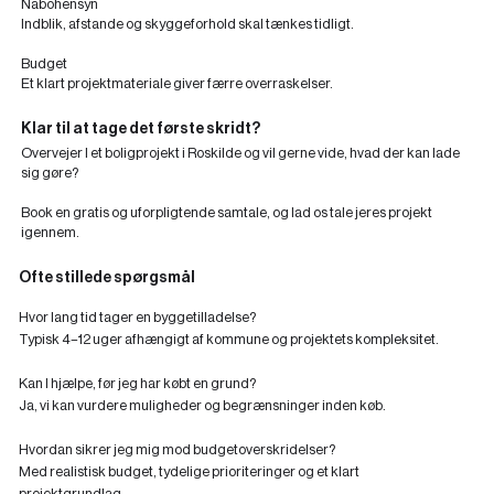
Nabohensyn
Indblik, afstande og skyggeforhold skal tænkes tidligt.
Budget
Et klart projektmateriale giver færre overraskelser.
Klar til at tage det første skridt?
Overvejer I et boligprojekt i Roskilde og vil gerne vide, hvad der kan lade
sig gøre?
Book en gratis og uforpligtende samtale, og lad os tale jeres projekt
igennem.
Ofte stillede spørgsmål
Hvor lang tid tager en byggetilladelse?
‍Typisk 4–12 uger afhængigt af kommune og projektets kompleksitet.
Kan I hjælpe, før jeg har købt en grund?
‍Ja, vi kan vurdere muligheder og begrænsninger inden køb.
Hvordan sikrer jeg mig mod budgetoverskridelser?
Med realistisk budget, tydelige prioriteringer og et klart
projektgrundlag.