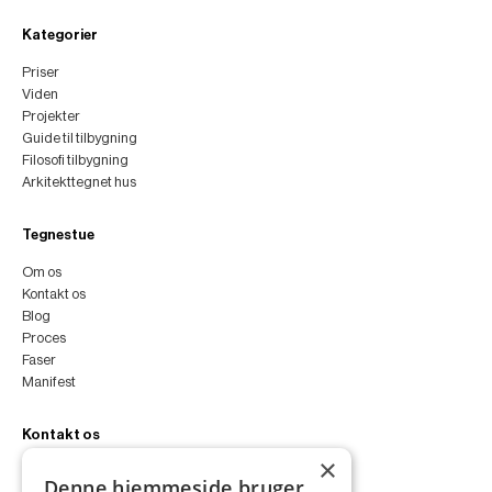
Kategorier
Priser
Viden
Projekter
Guide til tilbygning
Filosofi tilbygning
Arkitekttegnet hus
Tegnestue
Om os
Kontakt os
Blog
Proces
Faser
Manifest
Kontakt os
×
peter@peterfyllgraf.dk
Denne hjemmeside bruger