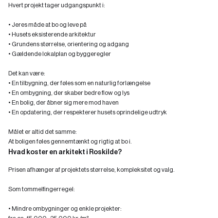
Hvert projekt tager udgangspunkt i:
• Jeres måde at bo og leve på
• Husets eksisterende arkitektur
• Grundens størrelse, orientering og adgang
• Gældende lokalplan og byggeregler
Det kan være:
• En tilbygning, der føles som en naturlig forlængelse
• En ombygning, der skaber bedre flow og lys
• En bolig, der åbner sig mere mod haven
• En opdatering, der respekterer husets oprindelige udtryk
Målet er altid det samme:
At boligen føles gennemtænkt og rigtig at bo i.
Hvad koster en arkitekt i Roskilde?
Prisen afhænger af projektets størrelse, kompleksitet og valg.
Som tommelfingerregel:
• Mindre ombygninger og enkle projekter: