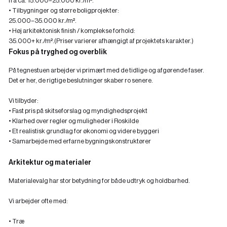
fra ca. 15.000–25.000 kr./m².
• Tilbygninger og større boligprojekter:
25.000–35.000 kr./m².
• Høj arkitektonisk finish / komplekse forhold:
35.000+ kr./m².(Priser varierer afhængigt af projektets karakter.)
Fokus på tryghed og overblik
På tegnestuen arbejder vi primært med de tidlige og afgørende faser.
Det er her, de rigtige beslutninger skaber ro senere.
Vi tilbyder:
‍• Fast pris på skitseforslag og myndighedsprojekt
‍• Klarhed over regler og muligheder i Roskilde
‍• Et realistisk grundlag for økonomi og videre byggeri
• Samarbejde med erfarne bygningskonstruktører
Arkitektur og materialer
Materialevalg har stor betydning for både udtryk og holdbarhed.
Vi arbejder ofte med:
• Træ