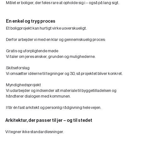
Målet er boliger, der føles rare at opholde sig i – også på lang sigt.
En enkel og tryg proces
Et boligprojekt kan hurtigt virke uoverskueligt.
Derfor arbejder vi med en klar og gennemskuelig proces:
Gratis og uforpligtende møde
Vi taler om jeres ønsker, grunden og mulighederne.
Skitseforslag
Vi omsætter idéerne til tegninger og 3D, så projektet bliver konkret.
Myndighedsprojekt
Vi udarbejder og indsender alt materiale til byggetilladelsen og
håndterer dialogen med kommunen.
I får én fast arkitekt og personlig rådgivning hele vejen.
Arkitektur, der passer til jer – og til stedet
Vi tegner ikke standardløsninger.