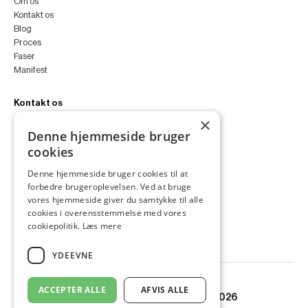
Om os
Kontakt os
Blog
Proces
Faser
Manifest
Kontakt os
×
peter@peterfyllgraf.dk
Denne hjemmeside bruger
+45 4252 0011
cookies
VA11a
Siljangade 3
Denne hjemmeside bruger cookies til at
2300 København S
forbedre brugeroplevelsen. Ved at bruge
CVR 43060287
vores hjemmeside giver du samtykke til alle
Instagram
cookies i overensstemmelse med vores
LinkedIn
cookiepolitik.
Læs mere
YDEEVNE
ACCEPTER ALLE
AFVIS ALLE
© Copyright PETER FYLLGRAF 2026