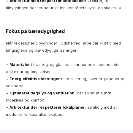
•
Arkitektur med respekt for landskabet:
Vi sikrer, at
tilbygningen passer naturligt ind i områdets kyst- og skovmiljø.
Fokus på bæredygtighed
Når vi designer tilbygninger i Odsherred, arbejder vi altid med
langsigtede og bæredygtige løsninger:
•
Materialer
i træ, tegl og glas, der harmonerer med husets
arkitektur og omgivelser.
•
Energieffektive løsninger
med isolering, lavenergivinduer og
solenergi.
•
Optimeret dagslys og ventilation
, der sikrer et sundt
indeklima og komfort.
•
Arkitektur der respekterer lokalplaner
, samtidig med at
moderne funktionalitet skabes.