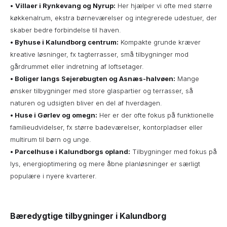
•
Villaer i Rynkevang og Nyrup:
Her hjælper vi ofte med større
køkkenalrum, ekstra børneværelser og integrerede udestuer, der
skaber bedre forbindelse til haven.
• Byhuse i Kalundborg centrum:
Kompakte grunde kræver
kreative løsninger, fx tagterrasser, små tilbygninger mod
gårdrummet eller indretning af loftsetager.
• Boliger langs Sejerøbugten og Asnæs-halvøen:
Mange
ønsker tilbygninger med store glaspartier og terrasser, så
naturen og udsigten bliver en del af hverdagen.
• Huse i Gørlev og omegn:
Her er der ofte fokus på funktionelle
familieudvidelser, fx større badeværelser, kontorpladser eller
multirum til børn og unge.
•
Parcelhuse i Kalundborgs opland:
Tilbygninger med fokus på
lys, energioptimering og mere åbne planløsninger er særligt
populære i nyere kvarterer.
Bæredygtige tilbygninger i Kalundborg