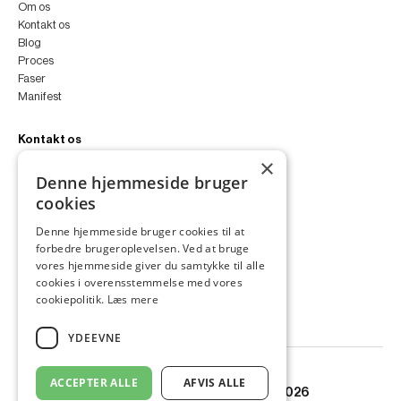
Om os
Kontakt os
Blog
Proces
Faser
Manifest
Kontakt os
×
peter@peterfyllgraf.dk
Denne hjemmeside bruger
+45 4252 0011
cookies
VA11a
Siljangade 3
Denne hjemmeside bruger cookies til at
2300 København S
forbedre brugeroplevelsen. Ved at bruge
CVR 43060287
vores hjemmeside giver du samtykke til alle
Instagram
cookies i overensstemmelse med vores
LinkedIn
cookiepolitik.
Læs mere
YDEEVNE
ACCEPTER ALLE
AFVIS ALLE
© Copyright PETER FYLLGRAF 2026