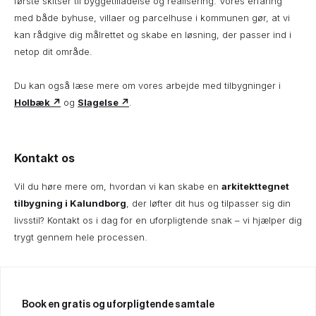
første skitser til byggetilladelse og realisering. Vores erfaring
med både byhuse, villaer og parcelhuse i kommunen gør, at vi
kan rådgive dig målrettet og skabe en løsning, der passer ind i
netop dit område.
Du kan også læse mere om vores arbejde med tilbygninger i
Holbæk ↗
og
Slagelse ↗
.
Kontakt os
Vil du høre mere om, hvordan vi kan skabe en
arkitekttegnet
tilbygning i Kalundborg
, der løfter dit hus og tilpasser sig din
livsstil? Kontakt os i dag for en uforpligtende snak – vi hjælper dig
trygt gennem hele processen.
Book en gratis og uforpligtende samtale