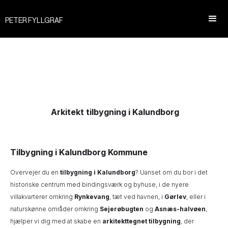
PETER FYLLGRAF
Arkitekt tilbygning i Kalundborg
Tilbygning i Kalundborg Kommune
Overvejer du en
tilbygning i Kalundborg
? Uanset om du bor i det
historiske centrum med bindingsværk og byhuse, i de nyere
villakvarterer omkring
Rynkevang
, tæt ved havnen, i
Gørlev
, eller i
naturskønne områder omkring
Sejerøbugten
og
Asnæs-halvøen
,
hjælper vi dig med at skabe en
arkitekttegnet tilbygning
, der