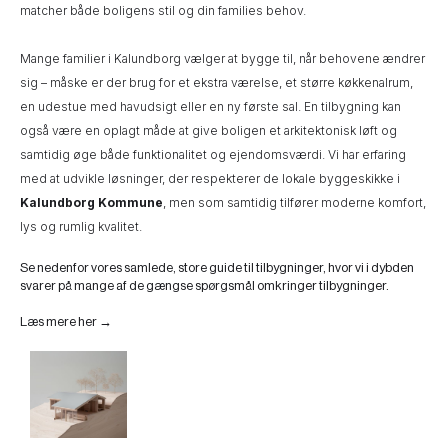
matcher både boligens stil og din families behov.
Mange familier i Kalundborg vælger at bygge til, når behovene ændrer
sig – måske er der brug for et ekstra værelse, et større køkkenalrum,
en udestue med havudsigt eller en ny første sal. En tilbygning kan
også være en oplagt måde at give boligen et arkitektonisk løft og
samtidig øge både funktionalitet og ejendomsværdi. Vi har erfaring
med at udvikle løsninger, der respekterer de lokale byggeskikke i
Kalundborg Kommune
, men som samtidig tilfører moderne komfort,
lys og rumlig kvalitet.
Se nedenfor vores samlede, store guide til tilbygninger, hvor vi i dybden
svarer på mange af de gængse spørgsmål omkringer tilbygninger.
Læs mere her →