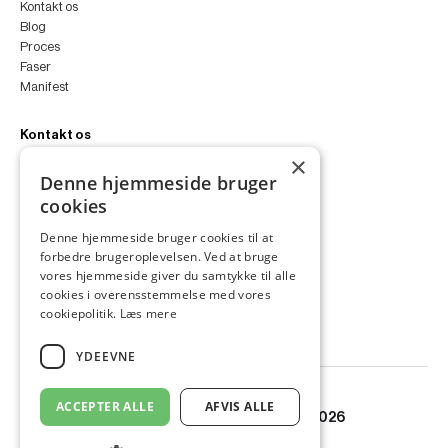
Kontakt os
Blog
Proces
Faser
Manifest
Kontakt os
×
peter@peterfyllgraf.dk
Denne hjemmeside bruger
+45 4252 0011
cookies
VA11a
Siljangade 3
Denne hjemmeside bruger cookies til at
2300 København S
forbedre brugeroplevelsen. Ved at bruge
CVR 43060287
vores hjemmeside giver du samtykke til alle
Instagram
cookies i overensstemmelse med vores
LinkedIn
cookiepolitik.
Læs mere
YDEEVNE
ACCEPTER ALLE
AFVIS ALLE
© Copyright PETER FYLLGRAF 2026