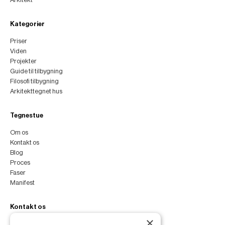
Kategorier
Priser
Viden
Projekter
Guide til tilbygning
Filosofi tilbygning
Arkitekttegnet hus
Tegnestue
Om os
Kontakt os
Blog
Proces
Faser
Manifest
Kontakt os
×
peter@peterfyllgraf.dk