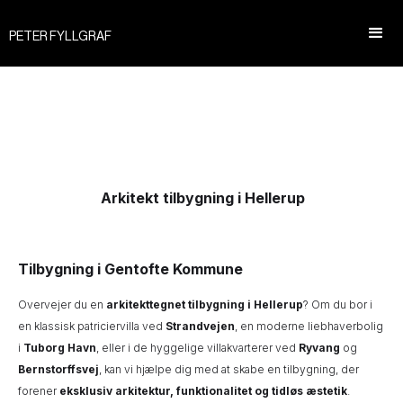
PETER FYLLGRAF
Arkitekt tilbygning i Hellerup
Tilbygning i Gentofte Kommune
Overvejer du en
arkitekttegnet tilbygning i Hellerup
? Om du bor i
en klassisk patriciervilla ved
Strandvejen
, en moderne liebhaverbolig
i
Tuborg Havn
, eller i de hyggelige villakvarterer ved
Ryvang
og
Bernstorffsvej
, kan vi hjælpe dig med at skabe en tilbygning, der
forener
eksklusiv arkitektur, funktionalitet og tidløs æstetik
.