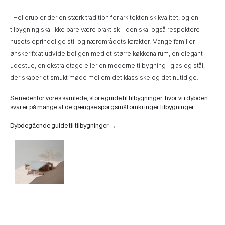
I Hellerup er der en stærk tradition for arkitektonisk kvalitet, og en
tilbygning skal ikke bare være praktisk – den skal også respektere
husets oprindelige stil og nærområdets karakter. Mange familier
ønsker fx at udvide boligen med et større køkkenalrum, en elegant
udestue, en ekstra etage eller en moderne tilbygning i glas og stål,
der skaber et smukt møde mellem det klassiske og det nutidige.
Se nedenfor vores samlede, store guide til tilbygninger, hvor vi i dybden
svarer på mange af de gængse spørgsmål omkringer tilbygninger.
Dybdegående guide til tilbygninger →