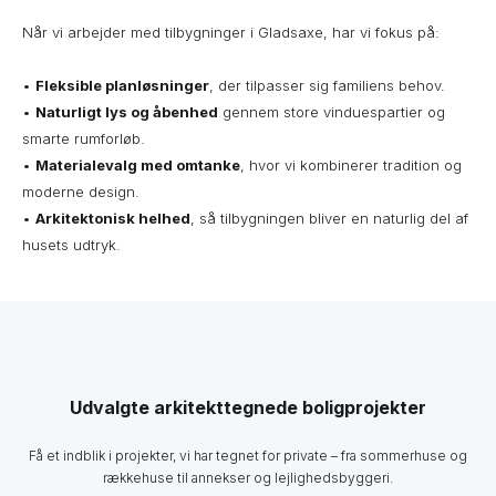
Når vi arbejder med tilbygninger i Gladsaxe, har vi fokus på:
•
Fleksible planløsninger
, der tilpasser sig familiens behov.
•
Naturligt lys og åbenhed
gennem store vinduespartier og
smarte rumforløb.
•
Materialevalg med omtanke
, hvor vi kombinerer tradition og
moderne design.
•
Arkitektonisk helhed
, så tilbygningen bliver en naturlig del af
husets udtryk.
Udvalgte arkitekttegnede boligprojekter
Få et indblik i projekter, vi har tegnet for private – fra sommerhuse og
rækkehuse til annekser og lejlighedsbyggeri.