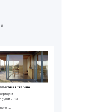
til
Dobbelthus i Stenløse
Igangværende
Påbegyndt 2022
Se mere →
merhus i Tranum
seprojekt
egyndt 2023
mere →