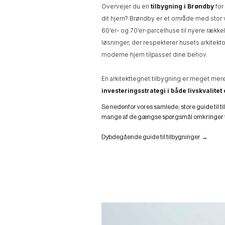
Overvejer du en
tilbygning i Brøndby
for
dit hjem? Brøndby er et område med stor var
60’er- og 70’er-parcelhuse til nyere række
løsninger, der respekterer husets arkitekt
moderne hjem tilpasset dine behov.
En arkitekttegnet tilbygning er meget mer
investeringsstrategi i både livskvalit
Se nedenfor vores samlede, store guide til ti
mange af de gængse spørgsmål omkringer t
Dybdegående guide til tilbygninger →