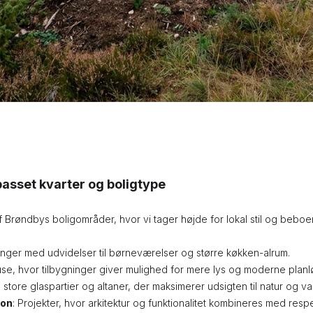
passet kvarter og boligtype
 af Brøndbys boligområder, hvor vi tager højde for lokal stil og bebo
ninger med udvidelser til børneværelser og større køkken-alrum.
use, hvor tilbygninger giver mulighed for mere lys og moderne planl
 store glaspartier og altaner, der maksimerer udsigten til natur og va
ion
: Projekter, hvor arkitektur og funktionalitet kombineres med respe