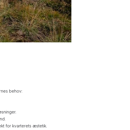
ernes behov:
øsninger.
nd.
kt for kvarterets æstetik.