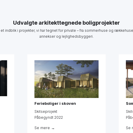
Udvalgte arkitekttegnede boligprojekter
 et indblik i projekter, vi har tegnet for private – fra sommerhuse og rækkehuse 
annekser og lejlighedsbyggeri.
Ferieboliger i skoven
Som
Skitseprojekt
Skit
Påbegyndt 2022
Påb
Se mere →
Se 