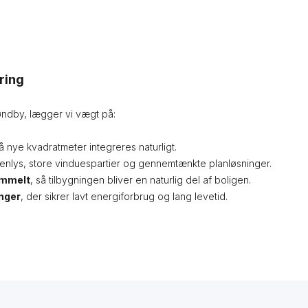
ring
røndby, lægger vi vægt på:
så nye kvadratmeter integreres naturligt.
enlys, store vinduespartier og gennemtænkte planløsninger.
ammelt
, så tilbygningen bliver en naturlig del af boligen.
nger
, der sikrer lavt energiforbrug og lang levetid.