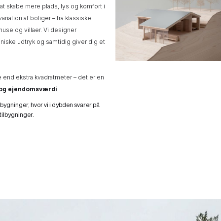
 at skabe mere plads, lys og komfort i
iation af boliger – fra klassiske
huse og villaer. Vi designer
oniske udtryk og samtidig giver dig et
e end ekstra kvadratmeter – det er en
et og ejendomsværdi
.
lbygninger, hvor vi i dybden svarer på
ilbygninger.