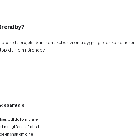
i Brøndby?
le om dit projekt. Sammen skaber vi en tilbygning, der kombinerer fun
op dit hjem i Brøndby.
ende samtale
elser. Udfyld formularen
t muligt for at aftale et
tage en snak om dine