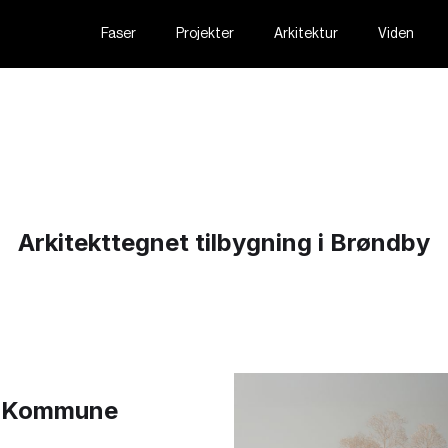
Faser
Projekter
Arkitektur
Viden
Arkitekttegnet tilbygning i Brøndby
by Kommune