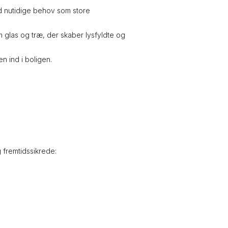
d nutidige behov som store
m glas og træ, der skaber lysfyldte og
n ind i boligen.
 fremtidssikrede: