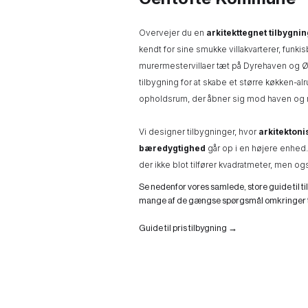
Overvejer du en
arkitekttegnet tilbygnin
kendt for sine smukke villakvarterer, funki
murermestervillaer tæt på Dyrehaven og Ø
tilbygning for at skabe et større køkken-alr
opholdsrum, der åbner sig mod haven og 
Vi designer tilbygninger, hvor
arkitektonis
bæredygtighed
går op i en højere enhed.
der ikke blot tilfører kvadratmeter, men og
Se nedenfor vores samlede, store guide til ti
mange af de gængse spørgsmål omkringer t
Guide til pris tilbygning →