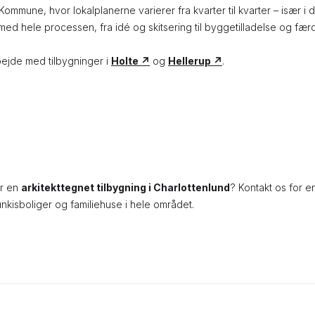
Kommune, hvor lokalplanerne varierer fra kvarter til kvarter – især i
med hele processen, fra idé og skitsering til byggetilladelse og færd
ejde med tilbygninger i
Holte ↗
og
Hellerup ↗
.
or en
arkitekttegnet tilbygning i Charlottenlund
? Kontakt os for e
unkisboliger og familiehuse i hele området.