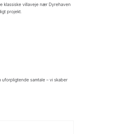
 de klassiske villaveje nær Dyrehaven
igt projekt.
n uforpligtende samtale – vi skaber