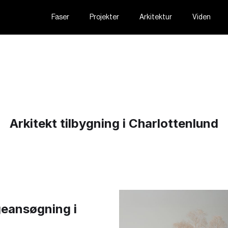
Faser
Projekter
Arkitektur
Viden
Arkitekt tilbygning i Charlottenlund
geansøgning i