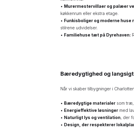
•
Murermestervillaer og palæer ve
køkkenrum eller ekstra etage.
•
Funkisboliger og moderne huse
stilrene udvidelser.
•
Familiehuse tæt på Dyrehaven:
R
Bæredygtighed og langsigt
Når vi skaber tilbygninger i Charlott
•
Bæredygtige materialer
som træ, 
•
Energieffektive løsninger
med lav
•
Naturligt lys og ventilation
, der 
•
Design, der respekterer lokalpla