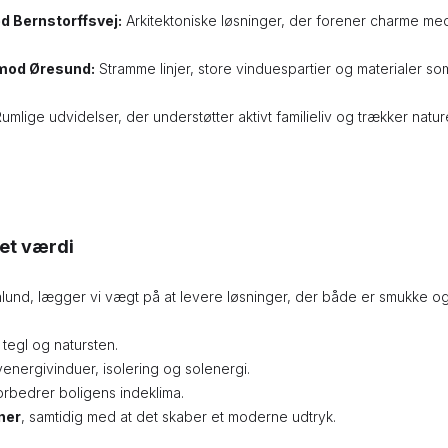
d Bernstorffsvej:
Arkitektoniske løsninger, der forener charme me
 mod Øresund:
Stramme linjer, store vinduespartier og materialer so
umlige udvidelser, der understøtter aktivt familieliv og trækker nature
et værdi
enlund, lægger vi vægt på at levere løsninger, der både er smukke og
tegl og natursten.
energivinduer, isolering og solenergi.
forbedrer boligens indeklima.
ner
, samtidig med at det skaber et moderne udtryk.