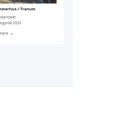
merhus i Tranum
seprojekt
egyndt 2023
mere →