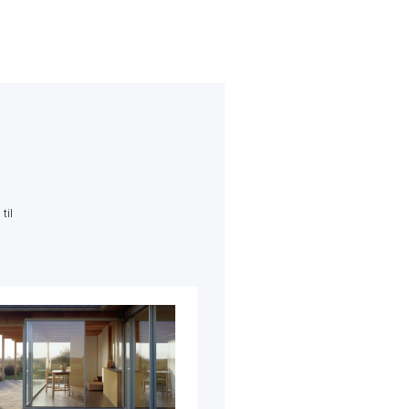
til
Dobbelthus i Stenløse
Igangværende
Påbegyndt 2022
Se mere →