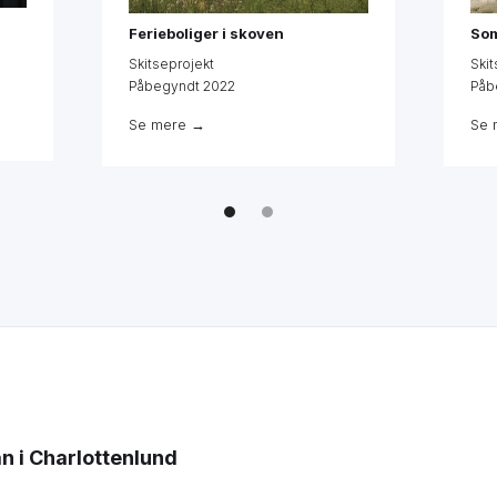
Ferieboliger i skoven
Som
Skitseprojekt
Skit
Påbegyndt 2022
Påb
Se mere →
Se 
an i Charlottenlund