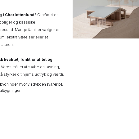
g i Charlottenlund
? Området er
sboliger og klassiske
resund. Mange familier vælger en
um, ekstra værelser eller et
naturen.
k kvalitet, funktionalitet og
 Vores mål er at skabe en løsning,
så styrker dit hjems udtryk og værdi.
lbygninger, hvor vi i dybden svarer på
ilbygninger.