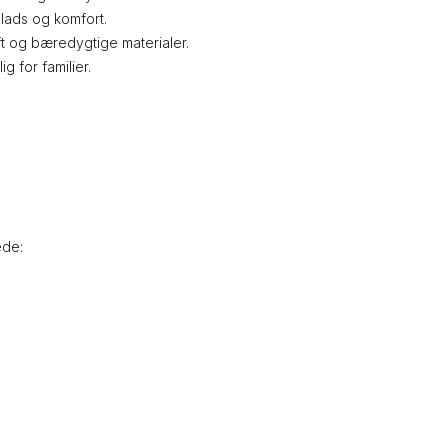
plads og komfort.
uft og bæredygtige materialer.
 for familier.
ede: