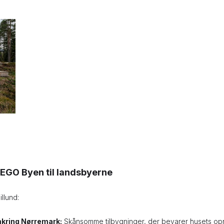
 LEGO Byen til landsbyerne
llund:
mkring Nørremark:
Skånsomme tilbygninger, der bevarer husets opri