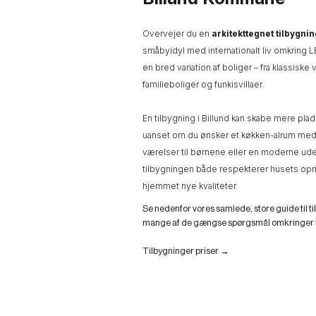
Overvejer du en
arkitekttegnet tilbygnin
småbyidyl med internationalt liv omkring L
en bred variation af boliger – fra klassiske
familieboliger og funkisvillaer.
En tilbygning i Billund kan skabe mere plad
uanset om du ønsker et køkken-alrum med d
værelser til børnene eller en moderne udest
tilbygningen både respekterer husets oprin
hjemmet nye kvaliteter.
Se nedenfor vores samlede, store guide til ti
mange af de gængse spørgsmål omkringer t
Tilbygninger priser →