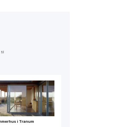
til
Dobbelthus i Stenløse
Igangværende
Påbegyndt 2022
Se mere →
merhus i Tranum