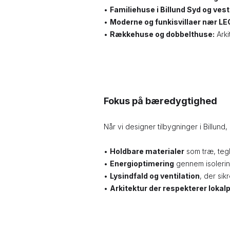
•
Familiehuse i Billund Syd og vest
•
Moderne og funkisvillaer nær LE
•
Rækkehuse og dobbelthuse:
Arki
Fokus på bæredygtighed
Når vi designer tilbygninger i Billund
•
Holdbare materialer
som træ, tegl
•
Energioptimering
gennem isolering
•
Lysindfald og ventilation
, der sik
•
Arkitektur der respekterer lokal