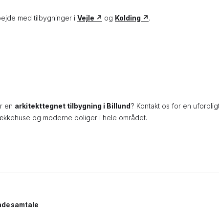
ejde med tilbygninger i
Vejle ↗
og
Kolding ↗
.
or en
arkitekttegnet tilbygning i Billund
? Kontakt os for en uforpli
 rækkehuse og moderne boliger i hele området.
ende samtale