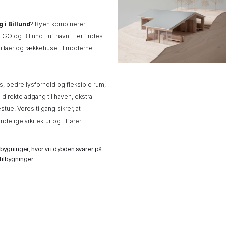
g i Billund
? Byen kombinerer
EGO og Billund Lufthavn. Her findes
 villaer og rækkehuse til moderne
s, bedre lysforhold og fleksible rum,
irekte adgang til haven, ekstra
ue. Vores tilgang sikrer, at
delige arkitektur og tilfører
lbygninger, hvor vi i dybden svarer på
ilbygninger.