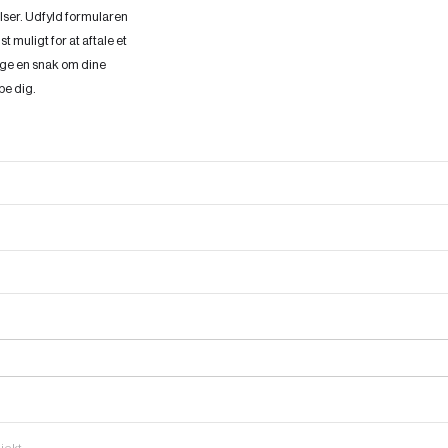
elser. Udfyld formularen
t muligt for at aftale et
tage en snak om dine
pe dig.