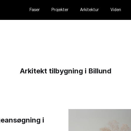
Faser
Projekter
Arkitektur
Viden
Arkitekt tilbygning i Billund
geansøgning i