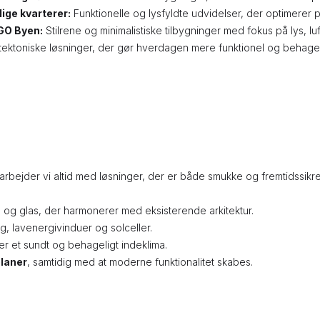
lige kvarterer:
Funktionelle og lysfyldte udvidelser, der optimerer 
GO Byen:
Stilrene og minimalistiske tilbygninger med fokus på lys, l
tektoniske løsninger, der gør hverdagen mere funktionel og behagelig
, arbejder vi altid med løsninger, der er både smukke og fremtidssikr
 og glas, der harmonerer med eksisterende arkitektur.
, lavenergivinduer og solceller.
rer et sundt og behageligt indeklima.
planer
, samtidig med at moderne funktionalitet skabes.