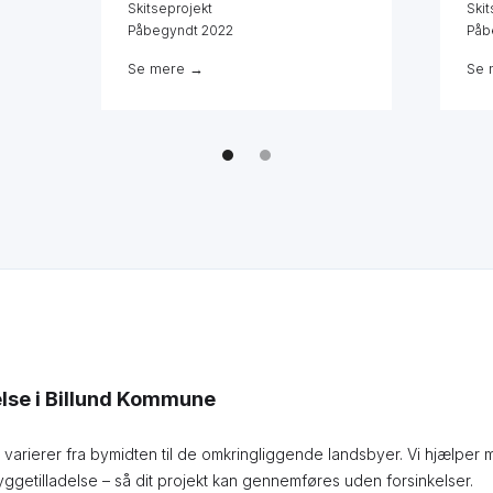
Skitseprojekt
Skit
Påbegyndt 2022
Påb
Se mere →
Se 
else i Billund Kommune
 varierer fra bymidten til de omkringliggende landsbyer. Vi hjælper
yggetilladelse – så dit projekt kan gennemføres uden forsinkelser.