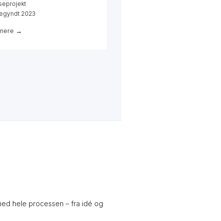
seprojekt
egyndt 2023
mere →
 med hele processen – fra idé og