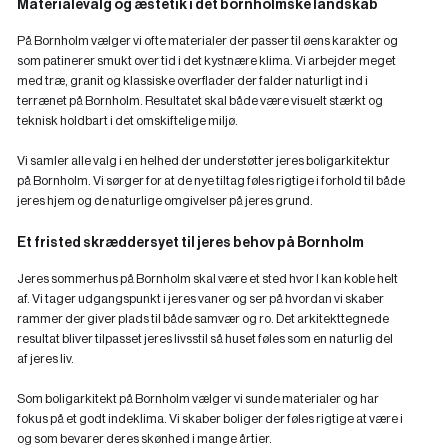
Materialevalg og æstetik i det bornholmske landskab
På Bornholm vælger vi ofte materialer der passer til øens karakter og
som patinerer smukt over tid i det kystnære klima. Vi arbejder meget
med træ, granit og klassiske overflader der falder naturligt ind i
terrænet på Bornholm. Resultatet skal både være visuelt stærkt og
teknisk holdbart i det omskiftelige miljø.
Vi samler alle valg i en helhed der understøtter jeres boligarkitektur
på Bornholm. Vi sørger for at de nye tiltag føles rigtige i forhold til både
jeres hjem og de naturlige omgivelser på jeres grund.
Et fristed skræddersyet til jeres behov på Bornholm
Jeres sommerhus på Bornholm skal være et sted hvor I kan koble helt
af. Vi tager udgangspunkt i jeres vaner og ser på hvordan vi skaber
rammer der giver plads til både samvær og ro. Det arkitekttegnede
resultat bliver tilpasset jeres livsstil så huset føles som en naturlig del
af jeres liv.
Som boligarkitekt på Bornholm vælger vi sunde materialer og har
fokus på et godt indeklima. Vi skaber boliger der føles rigtige at være i
og som bevarer deres skønhed i mange årtier.