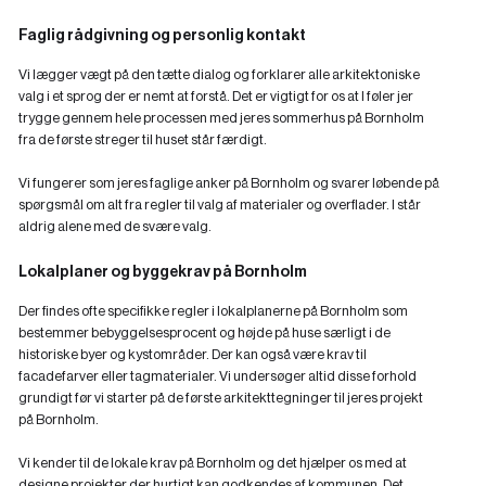
Faglig rådgivning og personlig kontakt
Vi lægger vægt på den tætte dialog og forklarer alle arkitektoniske
valg i et sprog der er nemt at forstå. Det er vigtigt for os at I føler jer
trygge gennem hele processen med jeres sommerhus på Bornholm
fra de første streger til huset står færdigt.
Vi fungerer som jeres faglige anker på Bornholm og svarer løbende på
spørgsmål om alt fra regler til valg af materialer og overflader. I står
aldrig alene med de svære valg.
Lokalplaner og byggekrav på Bornholm
Der findes ofte specifikke regler i lokalplanerne på Bornholm som
bestemmer bebyggelsesprocent og højde på huse særligt i de
historiske byer og kystområder. Der kan også være krav til
facadefarver eller tagmaterialer. Vi undersøger altid disse forhold
grundigt før vi starter på de første arkitekttegninger til jeres projekt
på Bornholm.
Vi kender til de lokale krav på Bornholm og det hjælper os med at
designe projekter der hurtigt kan godkendes af kommunen. Det