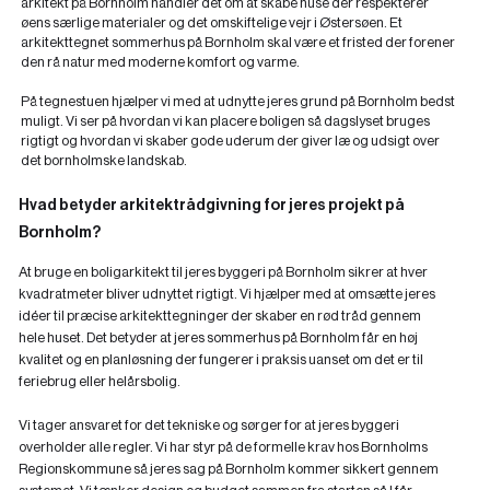
arkitekt på Bornholm handler det om at skabe huse der respekterer
øens særlige materialer og det omskiftelige vejr i Østersøen. Et
arkitekttegnet sommerhus på Bornholm skal være et fristed der forener
den rå natur med moderne komfort og varme.
På tegnestuen hjælper vi med at udnytte jeres grund på Bornholm bedst
muligt. Vi ser på hvordan vi kan placere boligen så dagslyset bruges
rigtigt og hvordan vi skaber gode uderum der giver læ og udsigt over
det bornholmske landskab.
Hvad betyder arkitektrådgivning for jeres projekt på
Bornholm?
At bruge en boligarkitekt til jeres byggeri på Bornholm sikrer at hver
kvadratmeter bliver udnyttet rigtigt. Vi hjælper med at omsætte jeres
idéer til præcise arkitekttegninger der skaber en rød tråd gennem
hele huset. Det betyder at jeres sommerhus på Bornholm får en høj
kvalitet og en planløsning der fungerer i praksis uanset om det er til
feriebrug eller helårsbolig.
Vi tager ansvaret for det tekniske og sørger for at jeres byggeri
overholder alle regler. Vi har styr på de formelle krav hos Bornholms
Regionskommune så jeres sag på Bornholm kommer sikkert gennem