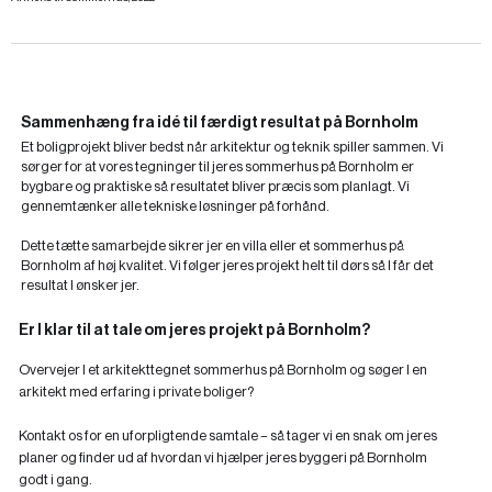
Sammenhæng fra idé til færdigt resultat på Bornholm
Et boligprojekt bliver bedst når arkitektur og teknik spiller sammen. Vi
sørger for at vores tegninger til jeres sommerhus på Bornholm er
bygbare og praktiske så resultatet bliver præcis som planlagt. Vi
gennemtænker alle tekniske løsninger på forhånd.
Dette tætte samarbejde sikrer jer en villa eller et sommerhus på
Bornholm af høj kvalitet. Vi følger jeres projekt helt til dørs så I får det
resultat I ønsker jer.
Er I klar til at tale om jeres projekt på Bornholm?
Overvejer I et arkitekttegnet sommerhus på Bornholm og søger I en
arkitekt med erfaring i private boliger?
Kontakt os for en uforpligtende samtale – så tager vi en snak om jeres
planer og finder ud af hvordan vi hjælper jeres byggeri på Bornholm
godt i gang.