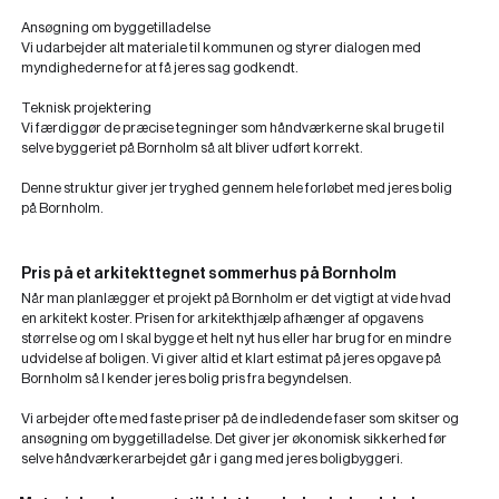
Ansøgning om byggetilladelse
Vi udarbejder alt materiale til kommunen og styrer dialogen med
myndighederne for at få jeres sag godkendt.
Teknisk projektering
Vi færdiggør de præcise tegninger som håndværkerne skal bruge til
selve byggeriet på Bornholm så alt bliver udført korrekt.
Denne struktur giver jer tryghed gennem hele forløbet med jeres bolig
på Bornholm.
Pris på et arkitekttegnet sommerhus på Bornholm
Når man planlægger et projekt på Bornholm er det vigtigt at vide hvad
en arkitekt koster. Prisen for arkitekthjælp afhænger af opgavens
størrelse og om I skal bygge et helt nyt hus eller har brug for en mindre
udvidelse af boligen. Vi giver altid et klart estimat på jeres opgave på
Bornholm så I kender jeres bolig pris fra begyndelsen.
Vi arbejder ofte med faste priser på de indledende faser som skitser og
ansøgning om byggetilladelse. Det giver jer økonomisk sikkerhed før
selve håndværkerarbejdet går i gang med jeres boligbyggeri.