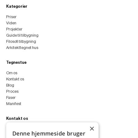
Kategorier
Priser
Viden
Projekter
Guide til tilbygning
Filosofi tilbygning
Arkitekttegnet hus
Tegnestue
Om os
Kontakt os
Blog
Proces
Faser
Manifest
Kontakt os
×
peter@peterfyllgraf.dk
Denne hjemmeside bruger
+45 4252 0011