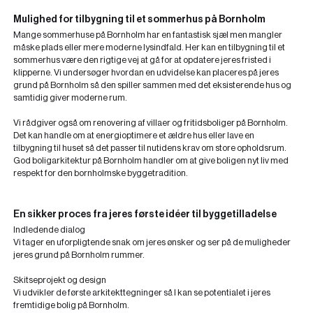
Mulighed for tilbygning til et sommerhus på Bornholm
Mange sommerhuse på Bornholm har en fantastisk sjæl men mangler
måske plads eller mere moderne lysindfald. Her kan en tilbygning til et
sommerhus være den rigtige vej at gå for at opdatere jeres fristed i
klipperne. Vi undersøger hvordan en udvidelse kan placeres på jeres
grund på Bornholm så den spiller sammen med det eksisterende hus og
samtidig giver moderne rum.
Vi rådgiver også om renovering af villaer og fritidsboliger på Bornholm.
Det kan handle om at energioptimere et ældre hus eller lave en
tilbygning til huset så det passer til nutidens krav om store opholdsrum.
God boligarkitektur på Bornholm handler om at give boligen nyt liv med
respekt for den bornholmske byggetradition.
En sikker proces fra jeres første idéer til byggetilladelse
Indledende dialog
Vi tager en uforpligtende snak om jeres ønsker og ser på de muligheder
jeres grund på Bornholm rummer.
Skitseprojekt og design
Vi udvikler de første arkitekttegninger så I kan se potentialet i jeres
fremtidige bolig på Bornholm.