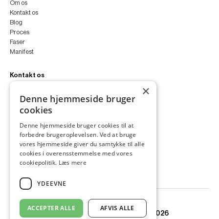
Om os
Kontakt os
Blog
Proces
Faser
Manifest
Kontakt os
×
peter@peterfyllgraf.dk
Denne hjemmeside bruger
+45 4252 0011
cookies
VA11a
Siljangade 3
Denne hjemmeside bruger cookies til at
2300 København S
forbedre brugeroplevelsen. Ved at bruge
CVR 43060287
vores hjemmeside giver du samtykke til alle
Instagram
cookies i overensstemmelse med vores
LinkedIn
cookiepolitik.
Læs mere
YDEEVNE
ACCEPTER ALLE
AFVIS ALLE
© Copyright PETER FYLLGRAF 2026