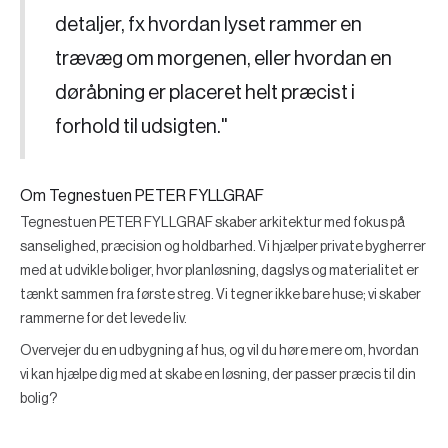
detaljer, fx hvordan lyset rammer en
trævæg om morgenen, eller hvordan en
døråbning er placeret helt præcist i
forhold til udsigten."
Om Tegnestuen PETER FYLLGRAF
Tegnestuen PETER FYLLGRAF skaber arkitektur med fokus på
sanselighed, præcision og holdbarhed. Vi hjælper private bygherrer
med at udvikle boliger, hvor planløsning, dagslys og materialitet er
tænkt sammen fra første streg. Vi tegner ikke bare huse; vi skaber
rammerne for det levede liv.
Overvejer du en udbygning af hus, og vil du høre mere om, hvordan
vi kan hjælpe dig med at skabe en løsning, der passer præcis til din
bolig?