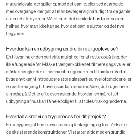
materialevalg, der spiller op mod det gamle, eller ved at arbejde
med overgange, der gør, at man bevæger sig naturligt fra de gamle
stuer ud i de nye rum. Målet er, at det samlede hus føles som en
helhed, hvor man ikke kan se, hvor det gamle slutter, og det nye
begynder.
Hvordan kan en udbygning ændre din boligoplevelse?
En tilbygning er den perfekte mulighed for at rette op på ting, der
ikke fungerede før. Måske trænger køkkenet til mere dagslys, eller
måske mangler der et sammenhængende rum til familien. Ved at
bygge nyt kan vi introducere store glaspartier, nye loftshøjder eller
en bedre adgang til haven, som kan ændre måden, du bruger hele
din bolig på. Det er ofte overraskende, hvordan en målrettet
udbygning af hus kan få hele boligen til at føles frisk og moderne.
Hvordan sikrer vi en tryg proces for dit projekt?
En udbygning af hus kræver præcis planlægning og forståelse for
de eksisterende konstruktioner. Vi starter altid med en grundig