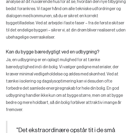
analyse af dit nuværende hus for at se, hvordan den nye tilbygning
bedst forankres. Vi tager hånd om alle tekniske udfordringer og
dialogen med kommunen, så du er sikret en korrekt
byggetilladelse. Ved at arbejde i faste faser – fra de første skitser
til det endelige byggeri – sikrer vi, at din drøm bliver realiseret uden
ubehagelige overraskelser.
Kan du bygge bæredygtigt ved en udbygning?
Ja, en udbygning er en oplagt mulighed for at tænke
bæredygtighed ind i din bolig. Vi vælger gedigne materialer, der
kræver minimal vedligeholdelse og ældes med skønhed. Ved at
tænke i isolering og dagslysoptimering kan vi desuden ofte
forbedre det samlede energiregnskab for hele din bolig. En god
udbygning handler ikke kun om at bygge større, men om at bygge
bedre og mere holdbart, så din bolig forbliver attraktiv i mange år
fremover.
"Det ekstraordinære opstår tit i de små