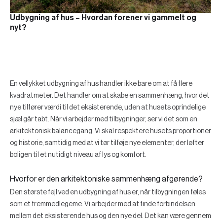
Udbygning af hus – Hvordan forener vi gammelt og
nyt?
En vellykket udbygning af hus handler ikke bare om at få flere
kvadratmeter. Det handler om at skabe en sammenhæng, hvor det
nye tilfører værdi til det eksisterende, uden at husets oprindelige
sjæl går tabt. Når vi arbejder med tilbygninger, ser vi det som en
arkitektonisk balancegang. Vi skal respektere husets proportioner
og historie, samtidig med at vi tør tilføje nye elementer, der løfter
boligen til et nutidigt niveau af lys og komfort.
Hvorfor er den arkitektoniske sammenhæng afgørende?
Den største fejl ved en udbygning af hus er, når tilbygningen føles
som et fremmedlegeme. Vi arbejder med at finde forbindelsen
mellem det eksisterende hus og den nye del. Det kan være gennem