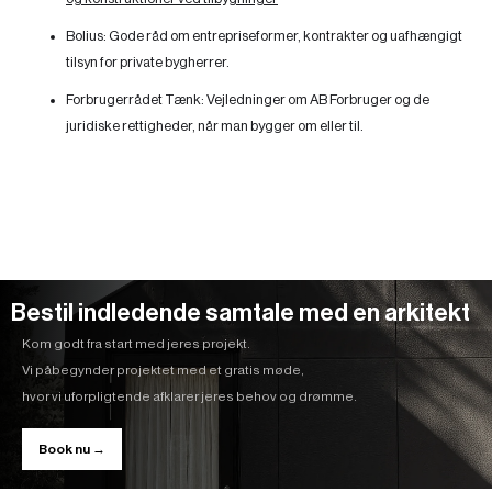
Bolius:
Gode råd om entrepriseformer, kontrakter og uafhængigt
tilsyn for private bygherrer.
Forbrugerrådet Tænk:
Vejledninger om AB Forbruger og de
juridiske rettigheder, når man bygger om eller til.
Bestil indledende samtale med en arkitekt
Kom godt fra start med jeres projekt.
Vi påbegynder projektet med et gratis møde,
hvor vi uforpligtende afklarer jeres behov og drømme.
Book nu →