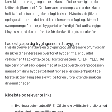
korrekt, inden vægge og lofter lukkes til. Det er nemlig her, de
kritiske fejl kan opstå. Det kan være en dampspærre, der ikke er
helt tæt, eller isolering, der er lagt forkert. Hvis disse fejl ikke
opdages i tide, kan det føre til problemer med fugt og skimmel
svamp mange år efter, at byggeriet er færdigt. Det uafhængige
tilsyn sikrer, at du rent faktisk får den kvalitet, du betaler for.
Lad os hjælpe dig trygt igennem dit byggeri
Hvis du overvejer at lave en tilbygning og vil høre mere om, hvordan
du sikrer dine interesser over for et byggefirma, er du altid
velkommen til at kontakte os. Hos tegnestuen PETER FYLLGRAF
hjælper vi private boligejere med at skabe overblik over processen,
uanset om du vil bygge i totalentreprise eller ønsker hjælp til de
første skitser. Ring eller skriv til os for en uforpligtende snak om
dine muligheder.
Kildeliste og relevante links
Bygningsreglementet (BR18):
Officielle krav til isolering, sikkerhed
og konstruktioner ved tilbygninger