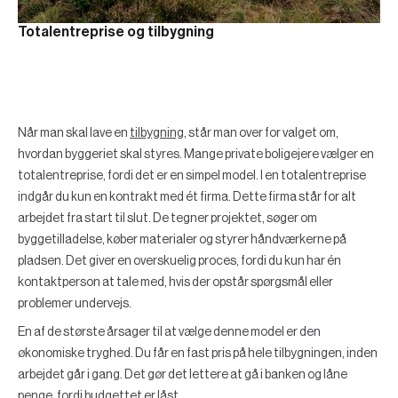
Totalentreprise og tilbygning
Når man skal lave en
tilbygning
, står man over for valget om,
hvordan byggeriet skal styres. Mange private boligejere vælger en
totalentreprise, fordi det er en simpel model. I en totalentreprise
indgår du kun en kontrakt med ét firma. Dette firma står for alt
arbejdet fra start til slut. De tegner projektet, søger om
byggetilladelse, køber materialer og styrer håndværkerne på
pladsen. Det giver en overskuelig proces, fordi du kun har én
kontaktperson at tale med, hvis der opstår spørgsmål eller
problemer undervejs.
En af de største årsager til at vælge denne model er den
økonomiske tryghed. Du får en fast pris på hele tilbygningen, inden
arbejdet går i gang. Det gør det lettere at gå i banken og låne
penge, fordi budgettet er låst.