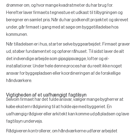
drømmer om, og hvor mange kvadratmeter du har brug for.
Herefter laver firmaets tegnestue et udkast til tilbygningen og
beregner en samlet pris. Når du har godkendt projektet og skrevet
under, går firmaet i gang med at søge om byggetilladelse hos
kommunen.
Når tilladelsen er i hus, starter selve byggearbejdet. Firmaet graver
ud, støber fundamentet og opfører råhuset. Til sidst laver de alt
det indvendige arbejde som gipsgipsvægge, lofter og el-
installationer. Under hele denne proces har du reelt ikke noget
ansvar for byggepladsen eller koordineringen af de forskellige
håndværkere.
Vigtigheden af et uafhængigt fagtilsyn
Selvom firmaet har det fulde ansvar, vælger mange bygherrer at
købe ekstern rådgivning til at holde øje med byggeriet. En
uafhængig rådgiver eller arkitekt kan komme ud på pladsen og lave
fagtilsyn undervejs.
Rådgiveren kontrollerer, om håndværkerne udfører arbejdet