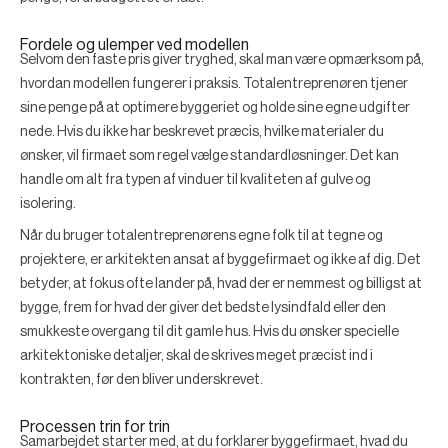
Fordele og ulemper ved modellen
Selvom den faste pris giver tryghed, skal man være opmærksom på,
hvordan modellen fungerer i praksis. Totalentreprenøren tjener
sine penge på at optimere byggeriet og holde sine egne udgifter
nede. Hvis du ikke har beskrevet præcis, hvilke materialer du
ønsker, vil firmaet som regel vælge standardløsninger. Det kan
handle om alt fra typen af vinduer til kvaliteten af gulve og
isolering.
Når du bruger totalentreprenørens egne folk til at tegne og
projektere, er arkitekten ansat af byggefirmaet og ikke af dig. Det
betyder, at fokus ofte lander på, hvad der er nemmest og billigst at
bygge, frem for hvad der giver det bedste lysindfald eller den
smukkeste overgang til dit gamle hus. Hvis du ønsker specielle
arkitektoniske detaljer, skal de skrives meget præcist ind i
kontrakten, før den bliver underskrevet.
Processen trin for trin
Samarbejdet starter med, at du forklarer byggefirmaet, hvad du