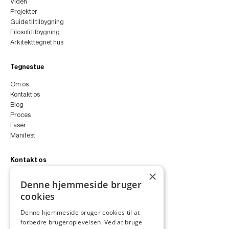
Viden
Projekter
Guide til tilbygning
Filosofi tilbygning
Arkitekttegnet hus
Tegnestue
Om os
Kontakt os
Blog
Proces
Faser
Manifest
Kontakt os
×
peter@peterfyllgraf.dk
Denne hjemmeside bruger
+45 4252 0011
cookies
VA11a
Siljangade 3
Denne hjemmeside bruger cookies til at
2300 København S
forbedre brugeroplevelsen. Ved at bruge
CVR 43060287