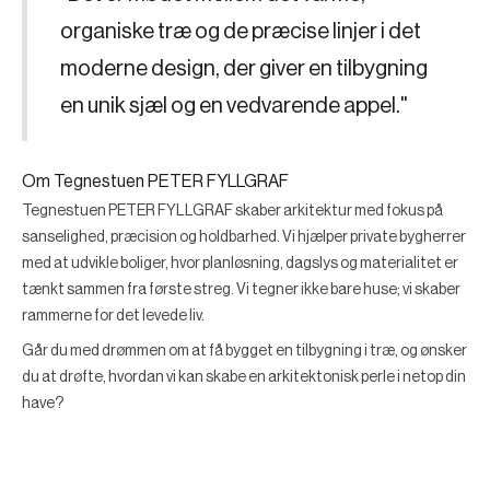
organiske træ og de præcise linjer i det
moderne design, der giver en tilbygning
en unik sjæl og en vedvarende appel."
Om Tegnestuen PETER FYLLGRAF
Tegnestuen PETER FYLLGRAF skaber arkitektur med fokus på
sanselighed, præcision og holdbarhed. Vi hjælper private bygherrer
med at udvikle boliger, hvor planløsning, dagslys og materialitet er
tænkt sammen fra første streg. Vi tegner ikke bare huse; vi skaber
rammerne for det levede liv.
Går du med drømmen om at få bygget en tilbygning i træ, og ønsker
du at drøfte, hvordan vi kan skabe en arkitektonisk perle i netop din
have?