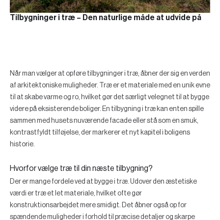
Tilbygninger i træ – Den naturlige måde at udvide på
Når man vælger at opføre tilbygninger i træ, åbner der sig en verden
af arkitektoniske muligheder. Træ er et materiale med en unik evne
til at skabe varme og ro, hvilket gør det særligt velegnet til at bygge
videre på eksisterende boliger. En tilbygning i træ kan enten spille
sammen med husets nuværende facade eller stå som en smuk,
kontrastfyldt tilføjelse, der markerer et nyt kapitel i boligens
historie.
Hvorfor vælge træ til din næste tilbygning?
Der er mange fordele ved at bygge i træ. Udover den æstetiske
værdi er træ et let materiale, hvilket ofte gør
konstruktionsarbejdet mere smidigt. Det åbner også op for
spændende muligheder i forhold til præcise detaljer og skarpe