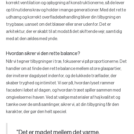
korrekt ventilation og opbygning af konstruktionerne, så de lever
op til nutidens krav og holder i mange generationer. Med det rette
udhæng og korrekt overfladebehandling bliver din tilbygning en
tryg base, uanset om det blæser eller sner udenfor. Det er
arkitektur, der er skabt til at modstå det skiftende vejr, samtidig
med at den ældes med ynde.
Hvordan sikrer vi den rette balance?
Når vi tegner tilbygninger i træ, fokuserer vi på proportionerne. Det
handler om at finde den rette balance mellem store glaspartier,
der inviterer dagslyset indenfor, og de lukkede træflader, der
skaber tryghed og intimitet. Vi ser på, hvordan lyset rammer
facaden i løbet af dagen, og hvordan træet spiller sammen med
omgivelserne i haven. Ved at vælge materialer af høj kvalitet og
tænke over de små samlinger, sikrer vi, at din tilbygning får den
karakter, der gør den helt speciel.
"Det er mødet mellem det varme,