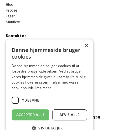
Blog
Proces
Faser
Manifest
Kontakt os
×
peter@peterfyllgraf.dk
Denne hjemmeside bruger
+45 4252 0011
cookies
VA11a
Siljangade 3
Denne hjemmeside bruger cookies til at
2300 København S
forbedre brugeroplevelsen. Ved at bruge
CVR 43060287
vores hjemmeside giver du samtykke til alle
Instagram
cookies i overensstemmelse med vores
LinkedIn
cookiepolitik.
Læs mere
YDEEVNE
ACCEPTER ALLE
AFVIS ALLE
© Copyright PETER FYLLGRAF 2026
VIS DETALJER