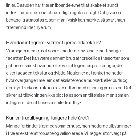
linjer. Desuden har træ en iboende evne til at skabe et sundt
indeklima, da materialet naturligt regulerer fugt. Det giver en
behagelig atmosfære, som man fysisk kan mærke, så snart man
træder ind i det nye rum.
Hvordan integrerer vi træet i jeres arkitektur?
Vi arbejder med træet som et moderne materiale med mange
facetter. Det kan være gennem brug af forskellige træsorter, som
patinerer smukt over tid, eller ved at lege med profileringer, der
giver facaden tekstur og dybde. Nøglen er at tænke i helheder,
hvor overgangen mellem det eksisterende murværk eller puds og
den nye trækonstruktion bliver udført med omhu og præcision. Det
sikrer, at tilbygningen ikke blot føles som en tilføjelse, men som en
integreret del af husets samlede udtryk.
Kan en trætilbygning fungere hele året?
Mange forbinder træ med sommerhuse, men moderne tilbygninger
i træ er ekstremt robuste og velisolerede. Vi lægger stor vægt på