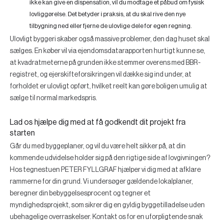
ikke kan give en dispensation, vil du modtage et påbud om fysisk
lovliggørelse. Det betyder i praksis, at du skal rive den nye
tilbygning ned eller fjerne de ulovlige dele for egen regning.
Ulovligt byggeri skaber også massive problemer, den dag huset skal
sælges. En køber vil via ejendomsdatarapporten hurtigt kunne se,
at kvadratmeterne på grunden ikke stemmer overens med BBR-
registret, og ejerskifteforsikringen vil dække sig ind under, at
forholdet er ulovligt opført, hvilket reelt kan gøre boligen umulig at
sælge til normal markedspris.
Lad os hjælpe dig med at få godkendt dit projekt fra
starten
Går du med byggeplaner, og vil du være helt sikker på, at din
kommende udvidelse holder sig på den rigtige side af lovgivningen?
Hos tegnestuen PETER FYLLGRAF hjælper vi dig med at afklare
rammerne for din grund. Vi undersøger gældende lokalplaner,
beregner din bebyggelsesprocent og tegner et
myndighedsprojekt, som sikrer dig en gyldig byggetilladelse uden
ubehagelige overraskelser. Kontakt os for en uforpligtende snak