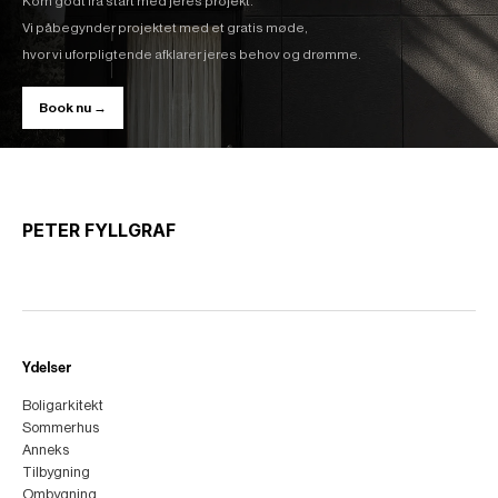
Kom godt fra start med jeres projekt.
Vi påbegynder projektet med et gratis møde,
hvor vi uforpligtende afklarer jeres behov og drømme.
Book nu →
PETER FYLLGRAF
Ydelser
Boligarkitekt
Sommerhus
Anneks
Tilbygning
Ombygning