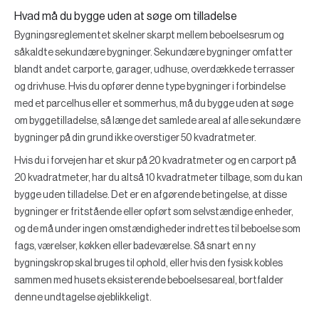
Hvad må du bygge uden at søge om tilladelse
Bygningsreglementet skelner skarpt mellem beboelsesrum og
såkaldte sekundære bygninger. Sekundære bygninger omfatter
blandt andet carporte, garager, udhuse, overdækkede terrasser
og drivhuse. Hvis du opfører denne type bygninger i forbindelse
med et parcelhus eller et sommerhus, må du bygge uden at søge
om byggetilladelse, så længe det samlede areal af alle sekundære
bygninger på din grund ikke overstiger 50 kvadratmeter.
Hvis du i forvejen har et skur på 20 kvadratmeter og en carport på
20 kvadratmeter, har du altså 10 kvadratmeter tilbage, som du kan
bygge uden tilladelse. Det er en afgørende betingelse, at disse
bygninger er fritstående eller opført som selvstændige enheder,
og de må under ingen omstændigheder indrettes til beboelse som
fags, værelser, køkken eller badeværelse. Så snart en ny
bygningskrop skal bruges til ophold, eller hvis den fysisk kobles
sammen med husets eksisterende beboelsesareal, bortfalder
denne undtagelse øjeblikkeligt.