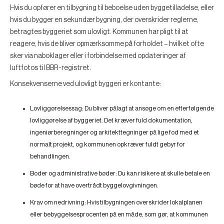
Hvis du opfører en tilbygning til beboelse uden byggetilladelse, eller
hvis du bygger en sekundær bygning, der overskrider reglerne,
betragtes byggeriet som ulovligt. Kommunen har pligt til at
reagere, hvis de bliver opmærksomme på forholdet – hvilket ofte
sker via naboklager eller i forbindelse med opdateringer af
luftfotos til BBR-registret.
Konsekvenserne ved ulovligt byggeri er kontante:
Lovliggørelsessag:
Du bliver pålagt at ansøge om en efterfølgende
lovliggørelse af byggeriet. Det kræver fuld dokumentation,
ingeniørberegninger og arkitekttegninger på lige fod med et
normalt projekt, og kommunen opkræver fuldt gebyr for
behandlingen.
Boder og administrative bøder:
Du kan risikere at skulle betale en
bøde for at have overtrådt byggelovgivningen.
Krav om nedrivning:
Hvis tilbygningen overskrider lokalplanen
eller bebyggelsesprocenten på en måde, som gør, at kommunen