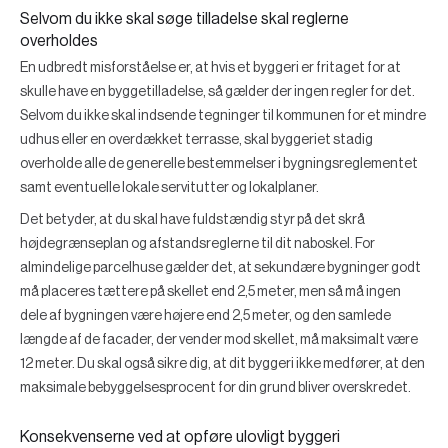
Selvom du ikke skal søge tilladelse skal reglerne
overholdes
En udbredt misforståelse er, at hvis et byggeri er fritaget for at
skulle have en byggetilladelse, så gælder der ingen regler for det.
Selvom du ikke skal indsende tegninger til kommunen for et mindre
udhus eller en overdækket terrasse, skal byggeriet stadig
overholde alle de generelle bestemmelser i bygningsreglementet
samt eventuelle lokale servitutter og lokalplaner.
Det betyder, at du skal have fuldstændig styr på det skrå
højdegrænseplan og afstandsreglerne til dit naboskel. For
almindelige parcelhuse gælder det, at sekundære bygninger godt
må placeres tættere på skellet end 2,5 meter, men så må ingen
dele af bygningen være højere end 2,5 meter, og den samlede
længde af de facader, der vender mod skellet, må maksimalt være
12 meter. Du skal også sikre dig, at dit byggeri ikke medfører, at den
maksimale bebyggelsesprocent for din grund bliver overskredet.
Konsekvenserne ved at opføre ulovligt byggeri