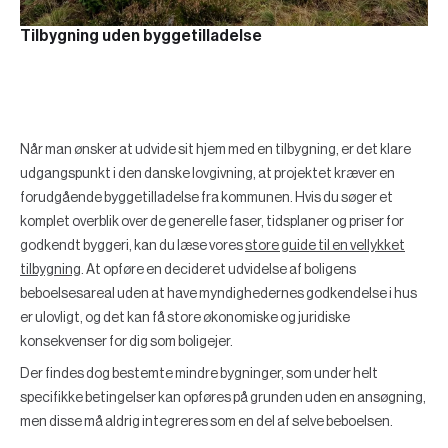
Tilbygning uden byggetilladelse
Når man ønsker at udvide sit hjem med en tilbygning, er det klare
udgangspunkt i den danske lovgivning, at projektet kræver en
forudgående byggetilladelse fra kommunen. Hvis du søger et
komplet overblik over de generelle faser, tidsplaner og priser for
godkendt byggeri, kan du læse vores
store guide til en vellykket
tilbygning
. At opføre en decideret udvidelse af boligens
beboelsesareal uden at have myndighedernes godkendelse i hus
er ulovligt, og det kan få store økonomiske og juridiske
konsekvenser for dig som boligejer.
Der findes dog bestemte mindre bygninger, som under helt
specifikke betingelser kan opføres på grunden uden en ansøgning,
men disse må aldrig integreres som en del af selve beboelsen.