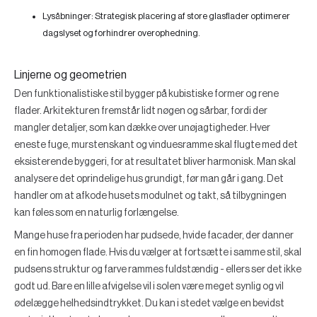
Lysåbninger:
Strategisk placering af store glasflader optimerer
dagslyset og forhindrer overophedning.
Linjerne og geometrien
Den funktionalistiske stil bygger på kubistiske former og rene
flader. Arkitekturen fremstår lidt nøgen og sårbar, fordi der
mangler detaljer, som kan dække over unøjagtigheder. Hver
eneste fuge, murstenskant og vinduesramme skal flugte med det
eksisterende byggeri, for at resultatet bliver harmonisk. Man skal
analysere det oprindelige hus grundigt, før man går i gang. Det
handler om at afkode husets modulnet og takt, så tilbygningen
kan føles som en naturlig forlængelse.
Mange huse fra perioden har pudsede, hvide facader, der danner
en fin homogen flade. Hvis du vælger at fortsætte i samme stil, skal
pudsens struktur og farve rammes fuldstændig - ellers ser det ikke
godt ud. Bare en lille afvigelse vil i solen være meget synlig og vil
ødelægge helhedsindtrykket. Du kan i stedet vælge en bevidst