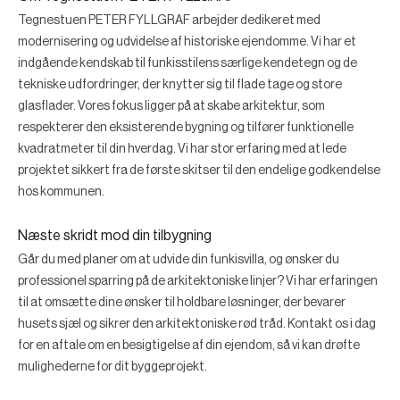
Tegnestuen PETER FYLLGRAF arbejder dedikeret med
modernisering og udvidelse af historiske ejendomme. Vi har et
indgående kendskab til funkisstilens særlige kendetegn og de
tekniske udfordringer, der knytter sig til flade tage og store
glasflader. Vores fokus ligger på at skabe arkitektur, som
respekterer den eksisterende bygning og tilfører funktionelle
kvadratmeter til din hverdag. Vi har stor erfaring med at lede
projektet sikkert fra de første skitser til den endelige godkendelse
hos kommunen.
Næste skridt mod din tilbygning
Går du med planer om at udvide din funkisvilla, og ønsker du
professionel sparring på de arkitektoniske linjer? Vi har erfaringen
til at omsætte dine ønsker til holdbare løsninger, der bevarer
husets sjæl og sikrer den arkitektoniske rød tråd. Kontakt os i dag
for en aftale om en besigtigelse af din ejendom, så vi kan drøfte
mulighederne for dit byggeprojekt.