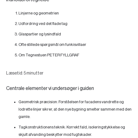
Linjerne og geometrien
Udfordring ved det flade tag
Glaspartier og lysindfald
Ofte stillede spørgsmål om funkisvillaer
Om Tegnestuen PETER FYLLGRAF
Læsetid: 5 minutter
Centrale elementer vi undersøger i guiden
Geometrisk præcision:
Forståelsen for facadens vandrette og
lodrette linjer sikrer, at den nye bygning smelter sammen med den
gamle.
Tagkonstruktionens teknik:
Korrekt fald, isoleringstykkelse og
skjult afvanding beskytter mod fugtskader.