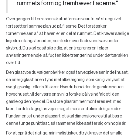
rummets form og fremhæver fladerne."
Overgangen til terrassen skal udføres niveaufri, så stuegulvet
fortsætter i samme plan ud på fliserne. Det forstærker
fornemmelsen af, at haven er en del af rummet. Det kræver særlige
linjedræn langs facaden, som leder overfladevand væk under
skybrud. Du skal også sikre dig, at entreprenøren følger
anvisningerne nøje, så fugten ikke trænger ind under dørtærsklen
over tid.
Den glastype du vælger påvirker også farveoplevelsen inde i huset,
da energiglas har en tynd metalbelægning, som kan give lyset et
svagt grønligt eller blåt skær. Hvis du beholder de gamle vinduer i
hovedhuset, vil der være en synlig forskel på lysindfaldet i den
gamle og den nye del. De store glasrammer monteres evt. med
kran, fordi trelagsglas vejer meget mere end almindelige ruder.
Fundamentet under glaspartiet skal dimensioneres til at bære
denne tunge punktlast, så rammerne ikke sætter sig om nogle år.
For at opnå det rigtige, minimalistiske udtryk kræver det smalle