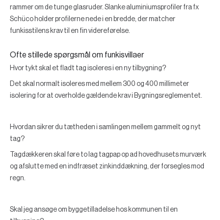
rammer om de tunge glasruder. Slanke aluminiumsprofiler fra fx
Schüco holder profilerne nede i en bredde, der matcher
funkisstilens krav til en fin videreførelse.
Ofte stillede spørgsmål om funkisvillaer
Hvor tykt skal et fladt tag isoleres i en ny tilbygning?
Det skal normalt isoleres med mellem 300 og 400 millimeter
isolering for at overholde gældende krav i Bygningsreglementet.
Hvordan sikrer du tætheden i samlingen mellem gammelt og nyt
tag?
Tagdækkeren skal føre to lag tagpap op ad hovedhusets murværk
og afslutte med en indfræset zinkinddækning, der forsegles mod
regn.
Skal jeg ansøge om byggetilladelse hos kommunen til en