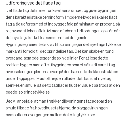
Udfordring ved det flade tag
Det flade tag definerer funkisvillaens silhuet og giver bygningen
dens karakteristiske terningform. I moderne byggeri skal et fladt
tag altid udføres med et indbygget fald på minimum en procent, så
regnvandet løber effektivt mod afløbene. Udfordringen opstår, når
det nye tag skal kobles sammen med det gamle.
Bygningsreglementets krav til isolering øger det nye tags tykkelse
markant i forhold til det oprindelige tag. Det kan skabe en tung
overgang, som ødelægger de spinkle linjer. For at løse dette
problem bygger man ofte tilbygningen som et såkaldt varmt tag
hvor isoleringen placeres oven på den bærende dækkonstruktion
under tagpappet. Hvis lofthøjden tillader det, kan det nye tag
sænkes en smule, så de to tagflader flugter visuelt på trods af den
øgede isoleringstykkelse.
Jeg vil anbefale, at man trækker tilbygningens facadeparti en
smule tilbage fra hovedhusets hjørne, da skyggevirkningen
camouflerer overgangen mellem de to tagtykkelser.