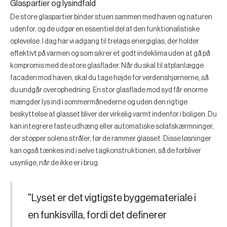
Glaspartier og lysindfald
De store glaspartier binder stuen sammen med haven og naturen
udenfor, og de udgør en essentiel del af den funktionalistiske
oplevelse. I dag har vi adgang til trelags energiglas, der holder
effektivt på varmen og som sikrer et godt indeklima uden at gå på
kompromis med de store glasflader. Når du skal til atplanlægge
facaden mod haven, skal du tage højde for verdenshjørnerne, så
du undgår overophedning. En stor glasflade mod syd får enorme
mængder lys ind i sommermånederne og uden den rigtige
beskyttelse af glasset bliver der virkelig varmt indenfor i boligen. Du
kan integrere faste udhæng eller automatiske solafskærmninger,
der stopper solens stråler, før de rammer glasset. Disse løsninger
kan også tænkes ind i selve tagkonstruktionen, så de forbliver
usynlige, når de ikke er i brug.
"Lyset er det vigtigste byggemateriale i
en funkisvilla, fordi det definerer