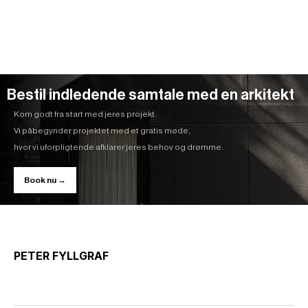
Bestil indledende samtale med en arkitekt
Kom godt fra start med jeres projekt.
Vi påbegynder projektet med et gratis møde,
hvor vi uforpligtende afklarer jeres behov og drømme.
Book nu →
PETER FYLLGRAF