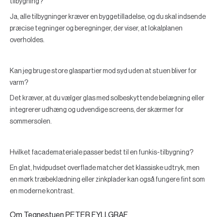
tilbygning?
Ja, alle tilbygninger kræver en byggetilladelse, og du skal indsende
præcise tegninger og beregninger, der viser, at lokalplanen
overholdes.
Kan jeg bruge store glaspartier mod syd uden at stuen bliver for
varm?
Det kræver, at du vælger glas med solbeskyttende belægning eller
integrerer udhæng og udvendige screens, der skærmer for
sommersolen.
Hvilket facademateriale passer bedst til en funkis-tilbygning?
En glat, hvidpudset overflade matcher det klassiske udtryk, men
en mørk træbeklædning eller zinkplader kan også fungere fint som
en moderne kontrast.
Om Tegnestuen PETER FYLLGRAF