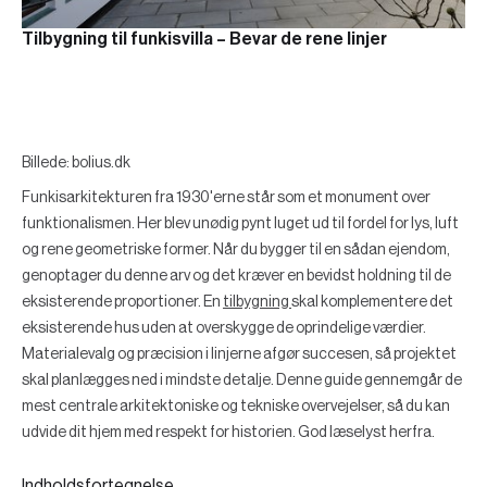
Tilbygning til funkisvilla – Bevar de rene linjer
Billede: bolius.dk
Funkisarkitekturen fra 1930'erne står som et monument over
funktionalismen. Her blev unødig pynt luget ud til fordel for lys, luft
og rene geometriske former. Når du bygger til en sådan ejendom,
genoptager du denne arv og det kræver en bevidst holdning til de
eksisterende proportioner. En
tilbygning
skal komplementere det
eksisterende hus uden at overskygge de oprindelige værdier.
Materialevalg og præcision i linjerne afgør succesen, så projektet
skal planlægges ned i mindste detalje. Denne guide gennemgår de
mest centrale arkitektoniske og tekniske overvejelser, så du kan
udvide dit hjem med respekt for historien. God læselyst herfra.
Indholdsfortegnelse