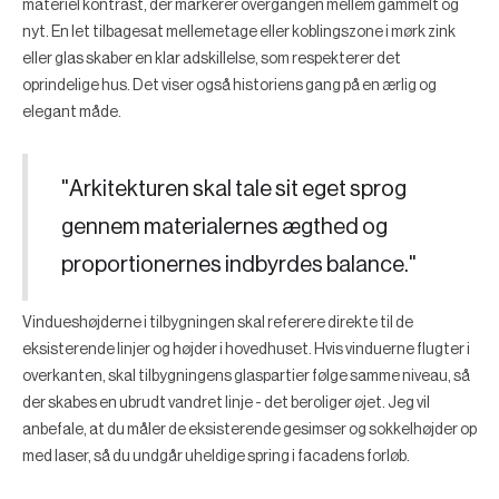
materiel kontrast, der markerer overgangen mellem gammelt og
nyt. En let tilbagesat mellemetage eller koblingszone i mørk zink
eller glas skaber en klar adskillelse, som respekterer det
oprindelige hus. Det viser også historiens gang på en ærlig og
elegant måde.
"Arkitekturen skal tale sit eget sprog
gennem materialernes ægthed og
proportionernes indbyrdes balance."
Vindueshøjderne i tilbygningen skal referere direkte til de
eksisterende linjer og højder i hovedhuset. Hvis vinduerne flugter i
overkanten, skal tilbygningens glaspartier følge samme niveau, så
der skabes en ubrudt vandret linje - det beroliger øjet. Jeg vil
anbefale, at du måler de eksisterende gesimser og sokkelhøjder op
med laser, så du undgår uheldige spring i facadens forløb.