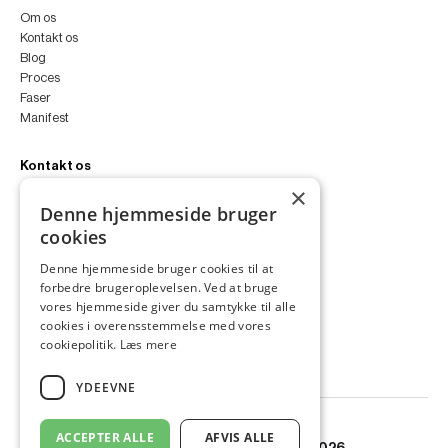
Om os
Kontakt os
Blog
Proces
Faser
Manifest
Kontakt os
×
peter@peterfyllgraf.dk
Denne hjemmeside bruger
+45 4252 0011
cookies
VA11a
Siljangade 3
Denne hjemmeside bruger cookies til at
2300 København S
forbedre brugeroplevelsen. Ved at bruge
CVR 43060287
vores hjemmeside giver du samtykke til alle
Instagram
cookies i overensstemmelse med vores
LinkedIn
cookiepolitik.
Læs mere
YDEEVNE
ACCEPTER ALLE
AFVIS ALLE