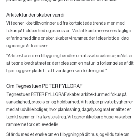
Arkitektur der skaber værdi
Vi tegner ikke tilbygninger ud fra kortsigtede trends, men med
fokus på holdbarhed og præcision. Ved at kombinere vores faglige
erfaring med dine ønsker, skaber vi rammer, der føles rigtige i dag
og mange år fremover.
"Arkitekturen i en tilbygning handler om at skabe balance; målet er
at tegne kvadratmeter, der føles som en naturlig forlængelse af dit
hjem og giver plads til, at hverdagen kan folde sig ud."
Om Tegnestuen PETER FYLLGRAF
Tegnestuen PETER FYLLGRAF skaber arkitektur med fokus på
sanselighed, præcision og holdbarhed. Vi hjælper private bygherrer
med at udvikle boliger, hvor planløsning, dagslys og materialitet er
tænkt sammen fra første streg. Vi tegner ikke bare huse; vi skaber
rammerne for det levede liv.
Står du med et ønske om en tilbygning på dit hus, og vil du tale om