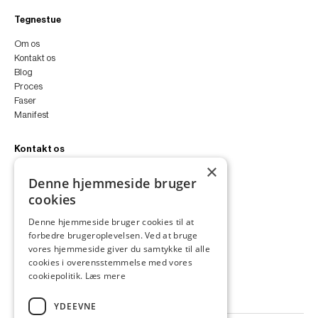
Tegnestue
Om os
Kontakt os
Blog
Proces
Faser
Manifest
Kontakt os
×
peter@peterfyllgraf.dk
Denne hjemmeside bruger
+45 4252 0011
cookies
VA11a
Siljangade 3
Denne hjemmeside bruger cookies til at
2300 København S
forbedre brugeroplevelsen. Ved at bruge
CVR 43060287
vores hjemmeside giver du samtykke til alle
Instagram
cookies i overensstemmelse med vores
LinkedIn
cookiepolitik.
Læs mere
YDEEVNE