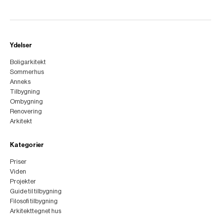
Ydelser
Boligarkitekt
Sommerhus
Anneks
Tilbygning
Ombygning
Renovering
Arkitekt
Kategorier
Priser
Viden
Projekter
Guide til tilbygning
Filosofi tilbygning
Arkitekttegnet hus