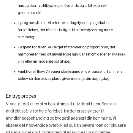
hus og den nye tilbygning er flydende og arkitektonisk
gennemtænkt.
Lys og udnyttelse:
Vi prioriterer dagslyset højt og skaber
forbindelser, der får hele boligen til at føles lysere og mere
rummelig.
Respekt for stilen:
Vi vælger materialer og proportioner, der
harmonerer med dit nuværende hus, uanset om det er en klassisk
villa eller en moderne boligtype.
Funktionelt flow:
Vi tegner planløsninger, der passer til familiens
behov, så den ekstra plads giver mening i din dagligdag.
En tryg proces
Vi ved, at det er en stor beslutning at udvide sit hjem. Som din
arkitekt står vi for hele forløbet, fra de første skitser til
myndighedsbehandling og byggetilladelser i din kommune. Vi
skaber det nødvendige overblik, så du kan bevare roen og fokusere
på de valg, der gør tilbygningen til en succes for din familie.