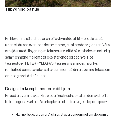
Tilbygning på hus
En tilbygning på dit hus er en effektiv måde at få mere plads på,
uden at du behøver forlade rammerne, du allerede er glad for. Når vi
arbejder med tilbygninger, fokuserer vi altid på at skabe en naturlig
sammenhæng mellem det eksisterende og det nye. Hos
tegnestuen PETER FYLLGRAF tegner vi løsninger, hvor lys,
rumlighed og materialer spiller sammen, så din tilbygning føles som
en integreret del af huset.
Design der komplementerer dit hjem
En god tilbygning skal ikke blot tilføje kvadratmeter; den skal løfte
hele boligens kvalitet. Vi arbejder altid ud fra følgende principper:
Harmonisk overgang:
Vi sikrer, at overgangen mellem det gamle