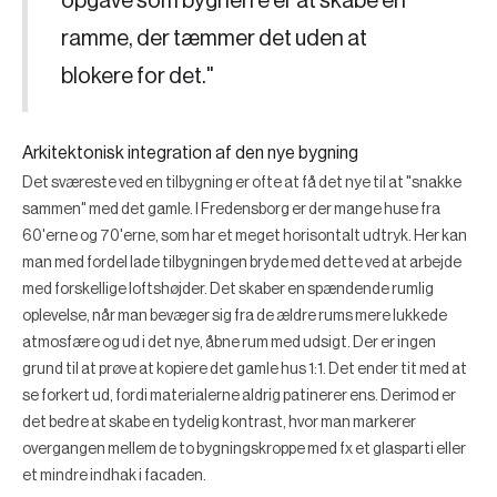
opgave som bygherre er at skabe en
ramme, der tæmmer det uden at
blokere for det."
Arkitektonisk integration af den nye bygning
Det sværeste ved en tilbygning er ofte at få det nye til at "snakke
sammen" med det gamle. I Fredensborg er der mange huse fra
60'erne og 70'erne, som har et meget horisontalt udtryk. Her kan
man med fordel lade tilbygningen bryde med dette ved at arbejde
med forskellige loftshøjder. Det skaber en spændende rumlig
oplevelse, når man bevæger sig fra de ældre rums mere lukkede
atmosfære og ud i det nye, åbne rum med udsigt. Der er ingen
grund til at prøve at kopiere det gamle hus 1:1. Det ender tit med at
se forkert ud, fordi materialerne aldrig patinerer ens. Derimod er
det bedre at skabe en tydelig kontrast, hvor man markerer
overgangen mellem de to bygningskroppe med fx et glasparti eller
et mindre indhak i facaden.