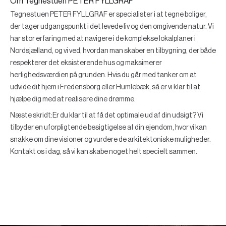
Om Tegnestuen PETER FYLLGRAF
Tegnestuen PETER FYLLGRAF er specialister i at tegne boliger,
der tager udgangspunkt i det levede liv og den omgivende natur. Vi
har stor erfaring med at navigere i de komplekse lokalplaner i
Nordsjælland, og vi ved, hvordan man skaber en tilbygning, der både
respekterer det eksisterende hus og maksimerer
herlighedsværdien på grunden. Hvis du går med tanker om at
udvide dit hjem i Fredensborg eller Humlebæk, så er vi klar til at
hjælpe dig med at realisere dine drømme.
Næste skridt:
Er du klar til at få det optimale ud af din udsigt? Vi
tilbyder en uforpligtende besigtigelse af din ejendom, hvor vi kan
snakke om dine visioner og vurdere de arkitektoniske muligheder.
Kontakt os i dag, så vi kan skabe noget helt specielt sammen.