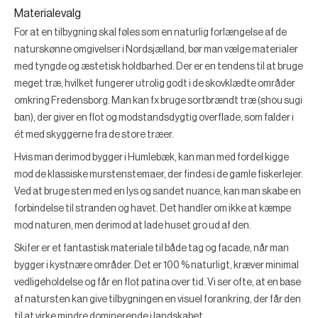
Materialevalg
For at en tilbygning skal føles som en naturlig forlængelse af de
naturskønne omgivelser i Nordsjælland, bør man vælge materialer
med tyngde og æstetisk holdbarhed. Der er en tendens til at bruge
meget træ, hvilket fungerer utrolig godt i de skovklædte områder
omkring Fredensborg. Man kan fx bruge sortbrændt træ (shou sugi
ban), der giver en flot og modstandsdygtig overflade, som falder i
ét med skyggerne fra de store træer.
Hvis man derimod bygger i Humlebæk, kan man med fordel kigge
mod de klassiske murstenstemaer, der findes i de gamle fiskerlejer.
Ved at bruge sten med en lys og sandet nuance, kan man skabe en
forbindelse til stranden og havet. Det handler om ikke at kæmpe
mod naturen, men derimod at lade huset gro ud af den.
Skifer er et fantastisk materiale til både tag og facade, når man
bygger i kystnære områder. Det er 100 % naturligt, kræver minimal
vedligeholdelse og får en flot patina over tid. Vi ser ofte, at en base
af natursten kan give tilbygningen en visuel forankring, der får den
til at virke mindre dominerende i landskabet.