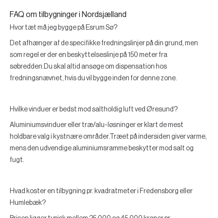
FAQ om tilbygninger i Nordsjælland
Hvor tæt må jeg bygge på Esrum Sø?
Det afhænger af de specifikke fredningslinjer på din grund, men
som regel er der en beskyttelseslinje på 150 meter fra
søbredden.Du skal altid ansøge om dispensation hos
fredningsnævnet, hvis du vil bygge inden for denne zone.
Hvilke vinduer er bedst mod saltholdig luft ved Øresund?
Aluminiumsvinduer eller træ/alu-løsninger er klart de mest
holdbare valg i kystnære områder.Træet på indersiden giver varme,
mens den udvendige aluminiumsramme beskytter mod salt og
fugt.
Hvad koster en tilbygning pr. kvadratmeter i Fredensborg eller
Humlebæk?