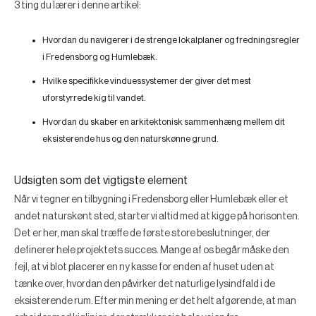
3 ting du lærer i denne artikel:
Hvordan du navigerer i de strenge lokalplaner og fredningsregler
i Fredensborg og Humlebæk.
Hvilke specifikke vinduessystemer der giver det mest
uforstyrrede kig til vandet.
Hvordan du skaber en arkitektonisk sammenhæng mellem dit
eksisterende hus og den naturskønne grund.
Udsigten som det vigtigste element
Når vi tegner en tilbygning i Fredensborg eller Humlebæk eller et
andet naturskønt sted, starter vi altid med at kigge på horisonten.
Det er her, man skal træffe de første store beslutninger, der
definerer hele projektets succes. Mange af os begår måske den
fejl, at vi blot placerer en ny kasse for enden af huset uden at
tænke over, hvordan den påvirker det naturlige lysindfald i de
eksisterende rum. Efter min mening er det helt afgørende, at man