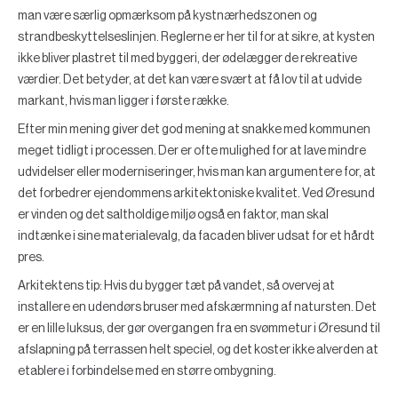
man være særlig opmærksom på kystnærhedszonen og
strandbeskyttelseslinjen. Reglerne er her til for at sikre, at kysten
ikke bliver plastret til med byggeri, der ødelægger de rekreative
værdier. Det betyder, at det kan være svært at få lov til at udvide
markant, hvis man ligger i første række.
Efter min mening giver det god mening at snakke med kommunen
meget tidligt i processen. Der er ofte mulighed for at lave mindre
udvidelser eller moderniseringer, hvis man kan argumentere for, at
det forbedrer ejendommens arkitektoniske kvalitet. Ved Øresund
er vinden og det saltholdige miljø også en faktor, man skal
indtænke i sine materialevalg, da facaden bliver udsat for et hårdt
pres.
Arkitektens tip:
Hvis du bygger tæt på vandet, så overvej at
installere en udendørs bruser med afskærmning af natursten. Det
er en lille luksus, der gør overgangen fra en svømmetur i Øresund til
afslapning på terrassen helt speciel, og det koster ikke alverden at
etablere i forbindelse med en større ombygning.