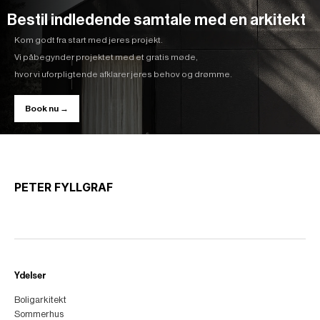
Bestil indledende samtale med en arkitekt
Kom godt fra start med jeres projekt.
Vi påbegynder projektet med et gratis møde,
hvor vi uforpligtende afklarer jeres behov og drømme.
Book nu →
PETER FYLLGRAF
Ydelser
Boligarkitekt
Sommerhus