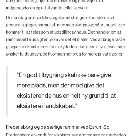
arbejder med kiglinjer, der strækker sig hele vejen fra
indgangsdøren og ud til vandet eller skoven.
Der er i dag en stærk bevægelse mod at gøre facaderne så
gennemsigtige som muligt, men man skal passe på, at huset ikke
kommer til at føles som et udstillingsvindue. Det handler om at
rammesætte udsigten, som var det et maleri. Ved at bruge faste
glaspartier kombineret med skydedøre, kan man styre, hvor man
ønsker fuldt udsyn, og hvor man har brug for mere private zoner.
"En god tilbygning skal ikke bare give
mere plads, men derimod give det
eksisterende hus en helt ny grund til at
eksistere i landskabet."
Fredensborg og de særlige rammer ved Esrum Sø
Fredensborg er kendt for sin historiske atmosfære og nærheden