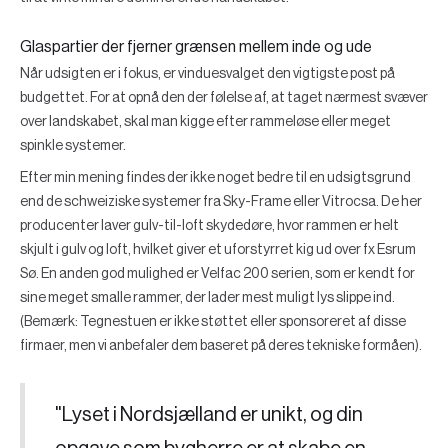
Glaspartier der fjerner grænsen mellem inde og ude
Når udsigten er i fokus, er vinduesvalget den vigtigste post på
budgettet. For at opnå den der følelse af, at taget nærmest svæver
over landskabet, skal man kigge efter rammeløse eller meget
spinkle systemer.
Efter min mening findes der ikke noget bedre til en udsigtsgrund
end de schweiziske systemer fra
Sky-Frame
eller
Vitrocsa
. De her
producenter laver gulv-til-loft skydedøre, hvor rammen er helt
skjult i gulv og loft, hvilket giver et uforstyrret kig ud over fx Esrum
Sø. En anden god mulighed er
Velfac 200
serien, som er kendt for
sine meget smalle rammer, der lader mest muligt lys slippe ind.
(Bemærk: Tegnestuen er ikke støttet eller sponsoreret af disse
firmaer, men vi anbefaler dem baseret på deres tekniske formåen).
"Lyset i Nordsjælland er unikt, og din