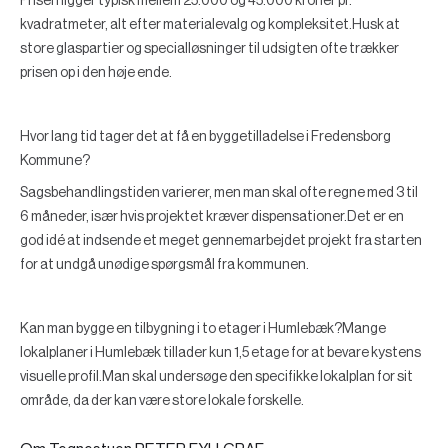
Prisen ligger typisk mellem 25.000 og 45.000 kroner pr.
kvadratmeter, alt efter materialevalg og kompleksitet.Husk at
store glaspartier og specialløsninger til udsigten ofte trækker
prisen op i den høje ende.
Hvor lang tid tager det at få en byggetilladelse i Fredensborg
Kommune?
Sagsbehandlingstiden varierer, men man skal ofte regne med 3 til
6 måneder, især hvis projektet kræver dispensationer.Det er en
god idé at indsende et meget gennemarbejdet projekt fra starten
for at undgå unødige spørgsmål fra kommunen.
Kan man bygge en tilbygning i to etager i Humlebæk?
Mange
lokalplaner i Humlebæk tillader kun 1,5 etage for at bevare kystens
visuelle profil.Man skal undersøge den specifikke lokalplan for sit
område, da der kan være store lokale forskelle.