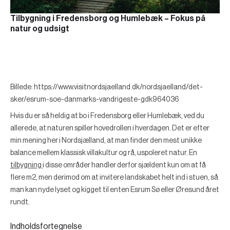
Tilbygning i Fredensborg og Humlebæk – Fokus på
natur og udsigt
Billede: https://www.visitnordsjaelland.dk/nordsjaelland/det-
sker/esrum-soe-danmarks-vandrigeste-gdk964036
Hvis du er så heldig at bo i Fredensborg eller Humlebæk, ved du
allerede, at naturen spiller hovedrollen i hverdagen. Det er efter
min mening her i Nordsjælland, at man finder den mest unikke
balance mellem klassisk villakultur og rå, uspoleret natur. En
tilbygning
i disse områder handler derfor sjældent kun om at få
flere m2, men derimod om at invitere landskabet helt ind i stuen, så
man kan nyde lyset og kigget til enten Esrum Sø eller Øresund året
rundt.
Indholdsfortegnelse