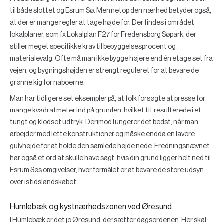
til både slottet og Esrum Sø. Men netop den nærhed betyder også,
at der er mange regler at tage højde for. Der findes i området
lokalplaner, som fx Lokalplan F27 for Fredensborg Søpark, der
stiller meget specifikke krav til bebyggelsesprocent og
materialevalg. Ofte må man ikke bygge højere end én etage set fra
vejen, og bygningshøjden er strengt reguleret for at bevare de
grønne kig for naboerne.
Man har tidligere set eksempler på, at folk forsøgte at presse for
mange kvadratmeter ind på grunden, hvilket tit resulterede i et
tungt og klodset udtryk. Derimod fungerer det bedst, når man
arbejder med lette konstruktioner og måske endda en lavere
gulvhøjde for at holde den samlede højde nede. Fredningsnævnet
har også et ord at skulle have sagt, hvis din grund ligger helt ned til
Esrum Søs omgivelser, hvor formålet er at bevare de store udsyn
over istidslandskabet.
Humlebæk og kystnærhedszonen ved Øresund
I Humlebæk er det jo Øresund, der sætter dagsordenen. Her skal