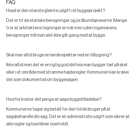
FAQ
Hvad er den største glemte udgift i et byggeprojekt?
Det er tit de statiske beregninger og jordbundsprøverne. Mange
tror at arkitektens tegninger er nok men uden ingeniørens
beregninger må man slet ikke gå i gang med at bygge.
Skal man altid bruge en landinspektør ved en tilbygning?
Ikke altid men det er en rigtig god idé hvis man bygger tæt på skel
eller i et område med stramme højderegler. Kommunen kan kræve
det som dokumentation i byggesagen.
Hvorfor koster det penge at søge byggetilladelse?
Kommunerne tager sig betalt for den tid de bruger på at
sagsbehandle din sag. Det er en administrativ udgift som sikrer at
alle regler og love bliver overholdt.