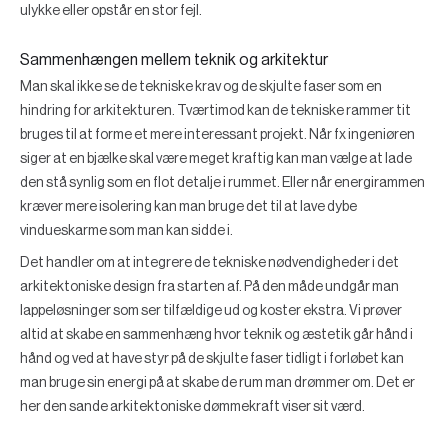
ulykke eller opstår en stor fejl.
Sammenhængen mellem teknik og arkitektur
Man skal ikke se de tekniske krav og de skjulte faser som en
hindring for arkitekturen. Tværtimod kan de tekniske rammer tit
bruges til at forme et mere interessant projekt. Når fx ingeniøren
siger at en bjælke skal være meget kraftig kan man vælge at lade
den stå synlig som en flot detalje i rummet. Eller når energirammen
kræver mere isolering kan man bruge det til at lave dybe
vindueskarme som man kan sidde i.
Det handler om at integrere de tekniske nødvendigheder i det
arkitektoniske design fra starten af. På den måde undgår man
lappeløsninger som ser tilfældige ud og koster ekstra. Vi prøver
altid at skabe en sammenhæng hvor teknik og æstetik går hånd i
hånd og ved at have styr på de skjulte faser tidligt i forløbet kan
man bruge sin energi på at skabe de rum man drømmer om. Det er
her den sande arkitektoniske dømmekraft viser sit værd.