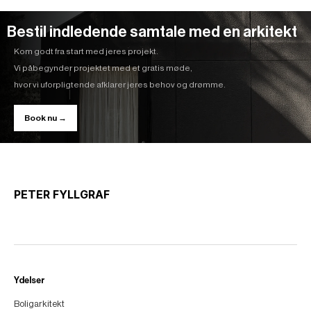
Bestil indledende samtale med en arkitekt
Kom godt fra start med jeres projekt.
Vi påbegynder projektet med et gratis møde,
hvor vi uforpligtende afklarer jeres behov og drømme.
Book nu →
PETER FYLLGRAF
Ydelser
Boligarkitekt