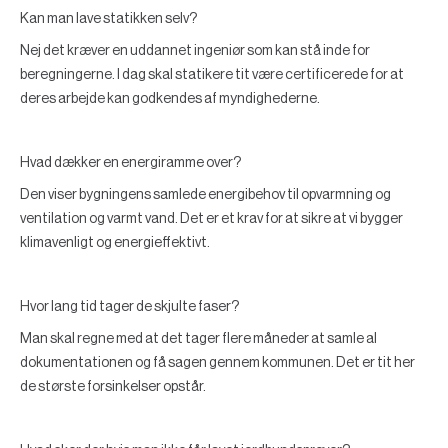
Kan man lave statikken selv?
Nej det kræver en uddannet ingeniør som kan stå inde for
beregningerne. I dag skal statikere tit være certificerede for at
deres arbejde kan godkendes af myndighederne.
Hvad dækker en energiramme over?
Den viser bygningens samlede energibehov til opvarmning og
ventilation og varmt vand. Det er et krav for at sikre at vi bygger
klimavenligt og energieffektivt.
Hvor lang tid tager de skjulte faser?
Man skal regne med at det tager flere måneder at samle al
dokumentationen og få sagen gennem kommunen. Det er tit her
de største forsinkelser opstår.