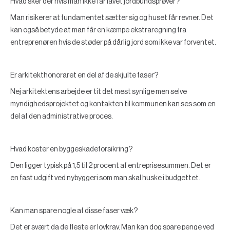
Hvad sker der hvis man ikke får lavet jordbundsprøver?
Man risikerer at fundamentet sætter sig og huset får revner. Det
kan også betyde at man får en kæmpe ekstraregning fra
entreprenøren hvis de støder på dårlig jord som ikke var forventet.
Er arkitekthonoraret en del af de skjulte faser?
Nej arkitektens arbejde er tit det mest synlige men selve
myndighedsprojektet og kontakten til kommunen kan ses som en
del af den administrative proces.
Hvad koster en byggeskadeforsikring?
Den ligger typisk på 1,5 til 2 procent af entreprisesummen. Det er
en fast udgift ved nybyggeri som man skal huske i budgettet.
Kan man spare nogle af disse faser væk?
Det er svært da de fleste er lovkrav. Man kan dog spare penge ved