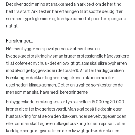
Det giver god mening at snakke med sin arkitekt om de her ting
helt fra start. Arkitekten har erfaringen til at spotte de udgifter
som man typisk glemmer og kan hjælpe med at prioritere pengene
rigtigt.
Forsikringer...
Når man bygger som privatperson skal man have en
byggeskadeforsikring hvis man bruger professionelle håndværkere
til at opføre et nyt hus - det er lovpligtigt, som skal sikre bygherren
mod alvorlige byggeskader i de første 10 år efter færdiggørelsen.
Forsikringen dækker ting som svigt i konstruktionerne eller
utætheder i klimaskærmen. Det er en tryghed som koster en del
men som man skal have med i beregningerne.
En byggeskadeforsikring koster typisk mellem 15.000 og 30.000
kroner alt efter byggeriets værdi. Man skal også tjekke sin egen
husforsikring for at se om den dækker under selve byggeperioden
eller om man skal tegne en tillægsforsikring for entreprise. Det er
kedelige penge at give ud men de er livsvigtige hvis der sker en