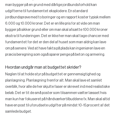
man bygger på en grund med dårlige jordbundsforhold kan
udgifterne til fundamentet eksplodere. En standard
jordbundsprøve med to boringer og en rapport koster typisk mellem
6.000 og 10.000 kroner. Det er en lille pris for at vide om man
bygger på sikker grund eller om man skal afsætte 100.000 kroner
ekstra til funderingen. Det er ikke her man skal tage chancer med
fundamentet for det er den del af huset som man aldrig kan lave
om på senere. Ved at have fakta på plads kan ingeniøren lave en
præcis beregning som også sparer penge på beton og armering.
Hvordan undgår man at budgettet skrider?
Nøglen til at holde styr på budgettet er gennemsigtighed og
planlægning. Planlægning fremfor alt. Man skal lave et samlet
overblik, hvor alle de her skjulte faser er skrevet ind med realistiske
beløb. Det er tit de små poster som tilsammen vælter læsset hvis
man kun har fokuseret på håndværkertilbuddene fx. Man skal altid
have en post til uforudsete udgifter på mindst 10-15 procent af det
samlede budget.