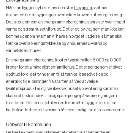
Energimærkning
Når man bygger nyt eller laver en stor
tilbygning
skal man
dokumentere at bygningen overholder kravene til energiforbrug.
Det sker gennem en energirammeberegning som viser hvor meget
varme og strøm huset vil bruge. Det er et lovkrav som man ikke kan
komme udenom hvis man vil have sin byggetilladelse, så man skal
tænke over isoleringstykkelse og vinduernes u-værdi og
varmekilden i huset.
En energirammeberegning koster typisk mellem 5.000 og 8.000
kroner for et almindeligt enfamiliehus. Det er penge som er givet
godt ud fordi det tvinger en til at tænke i bæredygtige og
energirigtige løsninger fra starten af. Ved at vælge
kvalitetsprodukter og tænke over husets orientering kan man
skabe et bedre indeklima og spare penge på varmeregningen i
fremtiden. Det er en del af vores fokus på at bygge færre men
bedre kvadratmeter hvor man får mest muligt ud af ressourcerne.
Gebyrer til kommunen
De fleste kommuner opkræver et gebyr for at behandle en