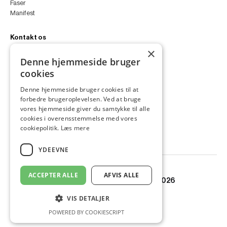
Faser
Manifest
Kontakt os
×
peter@peterfyllgraf.dk
Denne hjemmeside bruger
+45 4252 0011
cookies
VA11a
Siljangade 3
Denne hjemmeside bruger cookies til at
2300 København S
forbedre brugeroplevelsen. Ved at bruge
CVR 43060287
vores hjemmeside giver du samtykke til alle
Instagram
cookies i overensstemmelse med vores
LinkedIn
cookiepolitik.
Læs mere
YDEEVNE
ACCEPTER ALLE
AFVIS ALLE
© Copyright PETER FYLLGRAF 2026
VIS DETALJER
POWERED BY COOKIESCRIPT