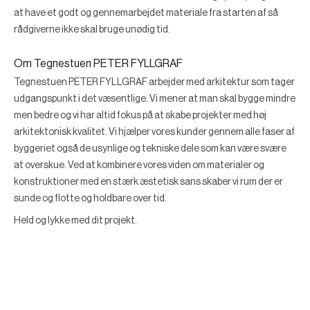
at have et godt og gennemarbejdet materiale fra starten af så
rådgiverne ikke skal bruge unødig tid.
Om Tegnestuen PETER FYLLGRAF
Tegnestuen PETER FYLLGRAF arbejder med arkitektur som tager
udgangspunkt i det væsentlige. Vi mener at man skal bygge mindre
men bedre og vi har altid fokus på at skabe projekter med høj
arkitektonisk kvalitet. Vi hjælper vores kunder gennem alle faser af
byggeriet også de usynlige og tekniske dele som kan være svære
at overskue. Ved at kombinere vores viden om materialer og
konstruktioner med en stærk æstetisk sans skaber vi rum der er
sunde og flotte og holdbare over tid.
Held og lykke med dit projekt.