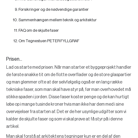
Forsikringer og de nødvendige garantier
Sammenhængen mellem teknik og arkitektur
FAQ om de skjulte faser
Om Tegnestuen PETER FYLLGRAF
Prisen...
Lad os starte med prisen. Når man starter et byggeprojekt handler
de første snakke tit om de flotte overflader og de store glaspartier
og man glemmer ofte at der selvfølgelig også er en lang række
tekniske faser, som man skal have styr på, før man overhovedet må
stikke spaden i jorden. Disse faser koster penge og de kan hurtigt
løbe op i mange tusinde kroner hvis man ikke har dem med i sine
overvejelser fra starten af. Det er de her usynlige udgifter som vi
kalder de skjulte faser og som vi skal prøve at få styr på i denne
artikel.
Man skal forstå at arkitektens tegninger kun er en del af den