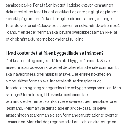
samlede pakke. For at få en byggetilladelse kræver kommunen
dokumentation for at huset er sikkert og energirigtigt og placeret
korrekt på grunden. Du kan hurtigt ende med at bruge mange
tusinde kroner på rådgivere og gebyrer før selve håndværkerne går
i gang, men det er her man skal bevare overblikket så man ikke får
et chok når fakturaerne begynder at rulle ind.
Hvad koster det at få en byggetilladelse i hånden?
Det koster tid og penge at få lov til at bygge i Danmark. Selve
ansøgningsprocessen kræver et detaljeret materiale som man tit
skal have professionel hjælp til at lave. Det er ikke nok med en
simpel skitse for man skal indsende situationsplaner og
facadetegninger og redegørelser for bebyggelsesprocenten. Man
skal også forholde sig til tekniske bestemmelser i
bygningsreglementet som kan være svære at gennemskue for en
lægmand. Hvis man vælger at lade en arkitekt stå for selve
ansøgningen sparer man sig selv for mange frustrationer over for
kommunen. Man skal dog regne med at arkitekten skal bruge en