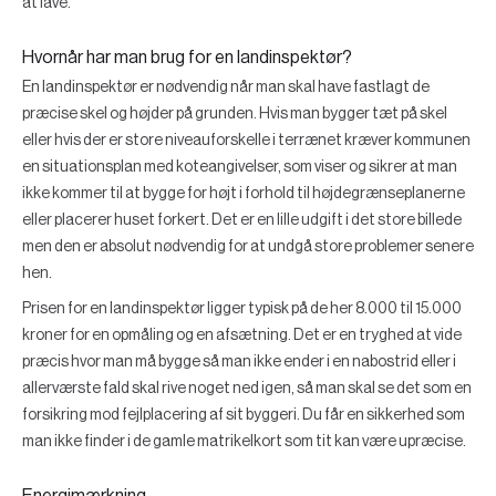
at lave.
Hvornår har man brug for en landinspektør?
En landinspektør er nødvendig når man skal have fastlagt de
præcise skel og højder på grunden. Hvis man bygger tæt på skel
eller hvis der er store niveauforskelle i terrænet kræver kommunen
en situationsplan med koteangivelser, som viser og sikrer at man
ikke kommer til at bygge for højt i forhold til højdegrænseplanerne
eller placerer huset forkert. Det er en lille udgift i det store billede
men den er absolut nødvendig for at undgå store problemer senere
hen.
Prisen for en landinspektør ligger typisk på de her 8.000 til 15.000
kroner for en opmåling og en afsætning. Det er en tryghed at vide
præcis hvor man må bygge så man ikke ender i en nabostrid eller i
allerværste fald skal rive noget ned igen, så man skal se det som en
forsikring mod fejlplacering af sit byggeri. Du får en sikkerhed som
man ikke finder i de gamle matrikelkort som tit kan være upræcise.