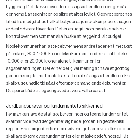
byggesag. Det dækker over den tid sagsbehandleren bruger på at
gennemgå ansøgningen og sikre at alt er lovligt. Gebyret beregnes
tit ud fra medgået tid hvilket betyder at jo mere kompliceret sagen
er desto dyrere bliver den. Det er en udgift som man ikke selv har
kontrol over men som man skal huske at lægge ind i sit budget.
Nogle kommuner har faste gebyrer mens andre tager en timetakst
på omkring 800-1.000 kroner. Man kan nemt ende med at betale
10.000 eller 20.000 kroner alene til kommunen for
sagsbehandlingen. Det er her det giver mening at have et godt og
gennemarbejdet materiale fra starten af så sagsbehandleren ikke
skal bruge unødig tid på at efterspørge manglende dokumenter.
Du sparer både tid og penge ved at være velforberedt.
Jordbundsprøver og fundamentets sikkerhed
Før man kan lave de statiske beregninger og tegne fundamentet
skal man vide hvad der gemmer sig nede i jorden. En geoteknisk
rapport viser om jorden har den nødvendige bæreevne eller om man
skal lave ekstra dybe fundamenter eller måske pælefundere. Hvis