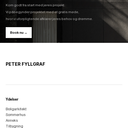
Kom godt fra start med jeres projekt.
Vi påbegynder projektet med et gratis møde,
hvor vi uforpligtende afklarer jeres behov og drømme.
Book nu →
PETER FYLLGRAF
Ydelser
Boligarkitekt
Sommerhus
Anneks
Tilbygning