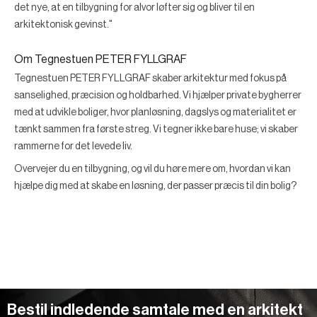
det nye, at en tilbygning for alvor løfter sig og bliver til en
arkitektonisk gevinst."
Om Tegnestuen PETER FYLLGRAF
Tegnestuen PETER FYLLGRAF skaber arkitektur med fokus på
sanselighed, præcision og holdbarhed. Vi hjælper private bygherrer
med at udvikle boliger, hvor planløsning, dagslys og materialitet er
tænkt sammen fra første streg. Vi tegner ikke bare huse; vi skaber
rammerne for det levede liv.
Overvejer du en tilbygning, og vil du høre mere om, hvordan vi kan
hjælpe dig med at skabe en løsning, der passer præcis til din bolig?
Bestil indledende samtale med en arkitekt