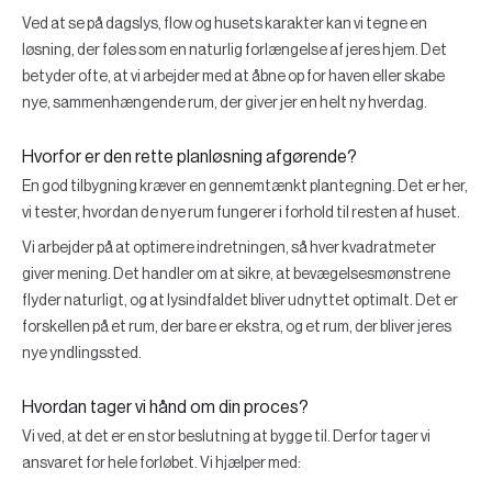
Ved at se på dagslys, flow og husets karakter kan vi tegne en
løsning, der føles som en naturlig forlængelse af jeres hjem. Det
betyder ofte, at vi arbejder med at åbne op for haven eller skabe
nye, sammenhængende rum, der giver jer en helt ny hverdag.
Hvorfor er den rette planløsning afgørende?
En god tilbygning kræver en gennemtænkt plantegning. Det er her,
vi tester, hvordan de nye rum fungerer i forhold til resten af huset.
Vi arbejder på at optimere indretningen, så hver kvadratmeter
giver mening. Det handler om at sikre, at bevægelsesmønstrene
flyder naturligt, og at lysindfaldet bliver udnyttet optimalt. Det er
forskellen på et rum, der bare er ekstra, og et rum, der bliver jeres
nye yndlingssted.
Hvordan tager vi hånd om din proces?
Vi ved, at det er en stor beslutning at bygge til. Derfor tager vi
ansvaret for hele forløbet. Vi hjælper med: