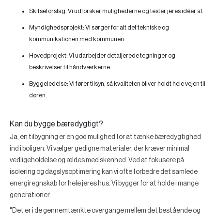
Skitseforslag:
Vi udforsker mulighederne og tester jeres idéer af.
Myndighedsprojekt:
Vi sørger for alt det tekniske og
kommunikationen med kommunen.
Hovedprojekt:
Vi udarbejder detaljerede tegninger og
beskrivelser til håndværkerne.
Byggeledelse:
Vi fører tilsyn, så kvaliteten bliver holdt hele vejen til
døren.
Kan du bygge bæredygtigt?
Ja, en tilbygning er en god mulighed for at tænke bæredygtighed
ind i boligen. Vi vælger gedigne materialer, der kræver minimal
vedligeholdelse og ældes med skønhed. Ved at fokusere på
isolering og dagslysoptimering kan vi ofte forbedre det samlede
energiregnskab for hele jeres hus. Vi bygger for at holde i mange
generationer.
"Det er i de gennemtænkte overgange mellem det bestående og