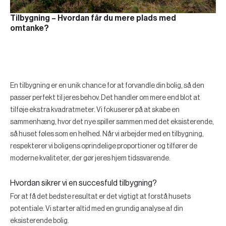
Tilbygning – Hvordan får du mere plads med
omtanke?
En tilbygning er en unik chance for at forvandle din bolig, så den
passer perfekt til jeres behov. Det handler om mere end blot at
tilføje ekstra kvadratmeter. Vi fokuserer på at skabe en
sammenhæng, hvor det nye spiller sammen med det eksisterende,
så huset føles som en helhed. Når vi arbejder med en tilbygning,
respekterer vi boligens oprindelige proportioner og tilfører de
moderne kvaliteter, der gør jeres hjem tidssvarende.
Hvordan sikrer vi en succesfuld tilbygning?
For at få det bedste resultat er det vigtigt at forstå husets
potentiale. Vi starter altid med en grundig analyse af din
eksisterende bolig.