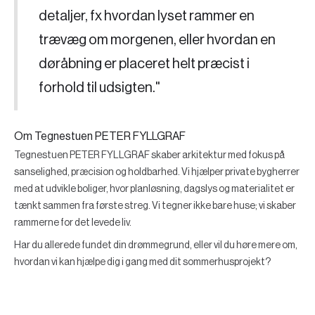
detaljer, fx hvordan lyset rammer en
trævæg om morgenen, eller hvordan en
døråbning er placeret helt præcist i
forhold til udsigten."
Om Tegnestuen PETER FYLLGRAF
Tegnestuen PETER FYLLGRAF skaber arkitektur med fokus på
sanselighed, præcision og holdbarhed. Vi hjælper private bygherrer
med at udvikle boliger, hvor planløsning, dagslys og materialitet er
tænkt sammen fra første streg. Vi tegner ikke bare huse; vi skaber
rammerne for det levede liv.
Har du allerede fundet din drømmegrund, eller vil du høre mere om,
hvordan vi kan hjælpe dig i gang med dit sommerhusprojekt?