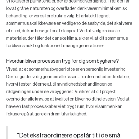
Vi fokuserer på materialer, der ældes med værdighed. Træ, der får
lov at gråne, natursten og overflader, der kræver minimal kemisk
behandling, er vores foretrukne valg. Et arkitekttegnet
sommerhus skal ikke være en vedligeholdelsesbyrde; det skal være
et sted, du kan besøge for at slappe af. Ved at vælge robuste
materialer, der tåler det danske klima, sikrer vi, at dit sommerhus
forbliver smukt og funktionelt i mange generationer.
Hvordan bliver processen tryg for dig som bygherre?
Vi ved, at et sommerhusbyggeri ofte er en personlig investering.
Derfor guider vi dig gennem alle faser – fra den indledende skitse,
hvor vi tester idéerne af, til myndighedsbehandlingen og
rådgivningen under selve byggeriet. Vi sikrer, at dit projekt
overholder alle krav, og at kvaliteten bliver holdt hele vejen. Ved at
have en fast proces skaber vi et trygt rum, hvor vi sammen kan
fokusere på at gøre din drøm til virkelighed.
"Det ekstraordinære opstår tit i de små