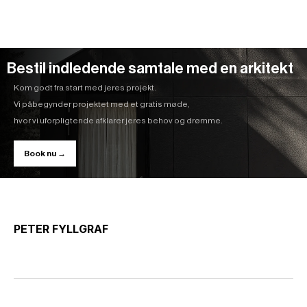
Bestil indledende samtale med en arkitekt
Kom godt fra start med jeres projekt.
Vi påbegynder projektet med et gratis møde,
hvor vi uforpligtende afklarer jeres behov og drømme.
Book nu →
PETER FYLLGRAF