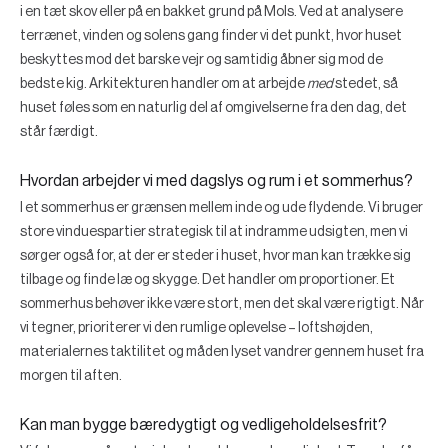
i en tæt skov eller på en bakket grund på Mols. Ved at analysere
terrænet, vinden og solens gang finder vi det punkt, hvor huset
beskyttes mod det barske vejr og samtidig åbner sig mod de
bedste kig. Arkitekturen handler om at arbejde
med
stedet, så
huset føles som en naturlig del af omgivelserne fra den dag, det
står færdigt.
Hvordan arbejder vi med dagslys og rum i et sommerhus?
I et sommerhus er grænsen mellem inde og ude flydende. Vi bruger
store vinduespartier strategisk til at indramme udsigten, men vi
sørger også for, at der er steder i huset, hvor man kan trække sig
tilbage og finde læ og skygge. Det handler om proportioner. Et
sommerhus behøver ikke være stort, men det skal være rigtigt. Når
vi tegner, prioriterer vi den rumlige oplevelse – loftshøjden,
materialernes taktilitet og måden lyset vandrer gennem huset fra
morgen til aften.
Kan man bygge bæredygtigt og vedligeholdelsesfrit?