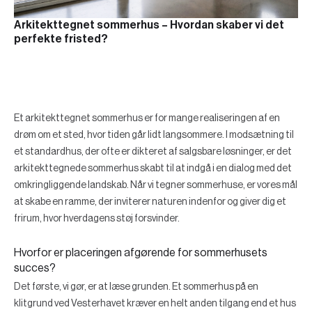
Arkitekttegnet sommerhus – Hvordan skaber vi det
perfekte fristed?
Et arkitekttegnet sommerhus er for mange realiseringen af en
drøm om et sted, hvor tiden går lidt langsommere. I modsætning til
et standardhus, der ofte er dikteret af salgsbare løsninger, er det
arkitekttegnede sommerhus skabt til at indgå i en dialog med det
omkringliggende landskab. Når vi tegner sommerhuse, er vores mål
at skabe en ramme, der inviterer naturen indenfor og giver dig et
frirum, hvor hverdagens støj forsvinder.
Hvorfor er placeringen afgørende for sommerhusets
succes?
Det første, vi gør, er at læse grunden. Et sommerhus på en
klitgrund ved Vesterhavet kræver en helt anden tilgang end et hus