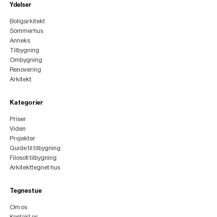
Ydelser
Boligarkitekt
Sommerhus
Anneks
Tilbygning
Ombygning
Renovering
Arkitekt
Kategorier
Priser
Viden
Projekter
Guide til tilbygning
Filosofi tilbygning
Arkitekttegnet hus
Tegnestue
Om os
Kontakt os