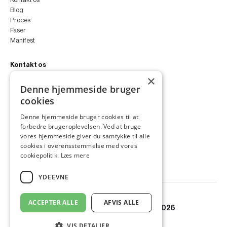
Blog
Proces
Faser
Manifest
Kontakt os
×
peter@peterfyllgraf.dk
Denne hjemmeside bruger
+45 4252 0011
cookies
VA11a
Siljangade 3
Denne hjemmeside bruger cookies til at
2300 København S
forbedre brugeroplevelsen. Ved at bruge
CVR 43060287
vores hjemmeside giver du samtykke til alle
Instagram
cookies i overensstemmelse med vores
LinkedIn
cookiepolitik.
Læs mere
YDEEVNE
ACCEPTER ALLE
AFVIS ALLE
© Copyright PETER FYLLGRAF 2026
VIS DETALJER