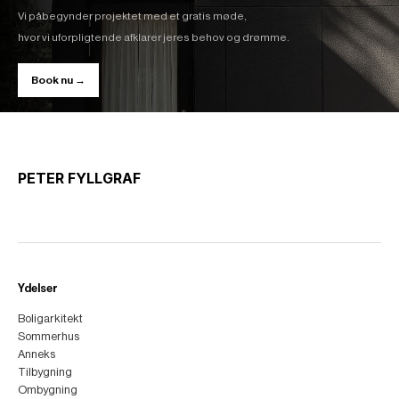
Vi påbegynder projektet med et gratis møde,
hvor vi uforpligtende afklarer jeres behov og drømme.
Book nu →
PETER FYLLGRAF
Ydelser
Boligarkitekt
Sommerhus
Anneks
Tilbygning
Ombygning