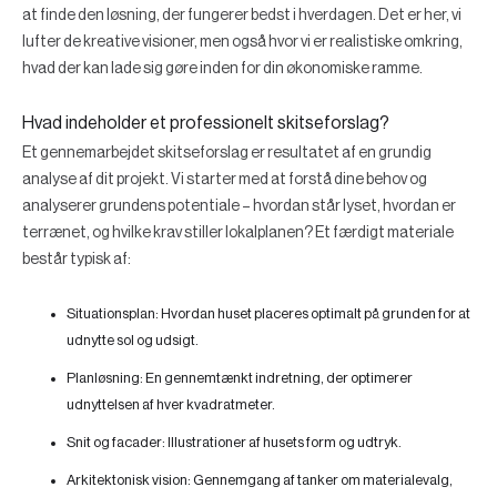
at finde den løsning, der fungerer bedst i hverdagen. Det er her, vi
lufter de kreative visioner, men også hvor vi er realistiske omkring,
hvad der kan lade sig gøre inden for din økonomiske ramme.
Hvad indeholder et professionelt skitseforslag?
Et gennemarbejdet skitseforslag er resultatet af en grundig
analyse af dit projekt. Vi starter med at forstå dine behov og
analyserer grundens potentiale – hvordan står lyset, hvordan er
terrænet, og hvilke krav stiller lokalplanen? Et færdigt materiale
består typisk af:
Situationsplan:
Hvordan huset placeres optimalt på grunden for at
udnytte sol og udsigt.
Planløsning:
En gennemtænkt indretning, der optimerer
udnyttelsen af hver kvadratmeter.
Snit og facader:
Illustrationer af husets form og udtryk.
Arkitektonisk vision:
Gennemgang af tanker om materialevalg,