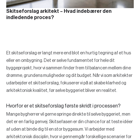
Skitseforslag arkitekt – Hvad indebærer den
indledende proces?
Et skitseforslag er langt mere end blot en hurtig tegning af et hus
eller en ombygning. Det er selve fundamentet for hele dit
byggeprojekt, hvor vi sammen finder frem til balancen mellem dine
drømme, grundens muligheder og dit budget. Når vi som arkitekter
udarbejder et skitseforslag, fokuserer vi på at skabe klarhed og
arkitektonisk kvalitet, før selve byggeriet bliver en realitet.
Hvorfor er et skitseforslag første skridt i processen?
Mange bygherrer vil gerne springe direkte til selve byggeriet, men
det er en farlig genvej. Skitsefasen er din chance for at teste idéer
af uden at binde dig til en stor byggesum. Vi arbejder med
arkitektonisk disciplin, hvor vi gennemgår forskellige scenarier for