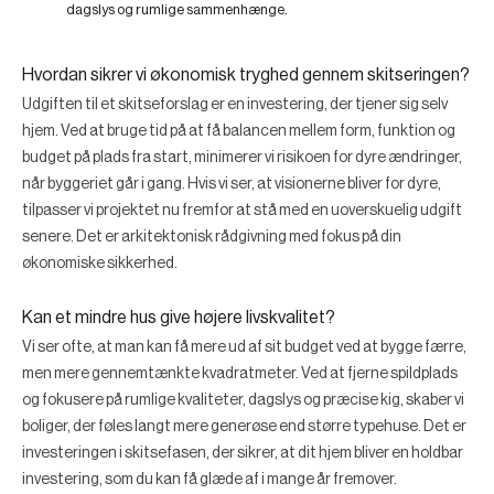
dagslys og rumlige sammenhænge.
Hvordan sikrer vi økonomisk tryghed gennem skitseringen?
Udgiften til et skitseforslag er en investering, der tjener sig selv
hjem. Ved at bruge tid på at få balancen mellem form, funktion og
budget på plads fra start, minimerer vi risikoen for dyre ændringer,
når byggeriet går i gang. Hvis vi ser, at visionerne bliver for dyre,
tilpasser vi projektet nu fremfor at stå med en uoverskuelig udgift
senere. Det er arkitektonisk rådgivning med fokus på din
økonomiske sikkerhed.
Kan et mindre hus give højere livskvalitet?
Vi ser ofte, at man kan få mere ud af sit budget ved at bygge færre,
men mere gennemtænkte kvadratmeter. Ved at fjerne spildplads
og fokusere på rumlige kvaliteter, dagslys og præcise kig, skaber vi
boliger, der føles langt mere generøse end større typehuse. Det er
investeringen i skitsefasen, der sikrer, at dit hjem bliver en holdbar
investering, som du kan få glæde af i mange år fremover.