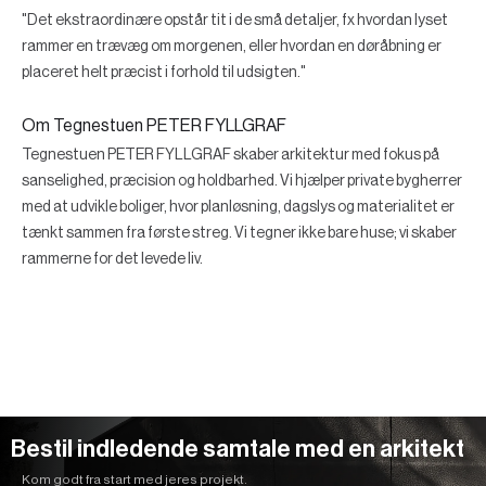
"Det ekstraordinære opstår tit i de små detaljer, fx hvordan lyset
rammer en trævæg om morgenen, eller hvordan en døråbning er
placeret helt præcist i forhold til udsigten."
Om Tegnestuen PETER FYLLGRAF
Tegnestuen PETER FYLLGRAF skaber arkitektur med fokus på
sanselighed, præcision og holdbarhed. Vi hjælper private bygherrer
med at udvikle boliger, hvor planløsning, dagslys og materialitet er
tænkt sammen fra første streg. Vi tegner ikke bare huse; vi skaber
rammerne for det levede liv.
Bestil indledende samtale med en arkitekt
Kom godt fra start med jeres projekt.