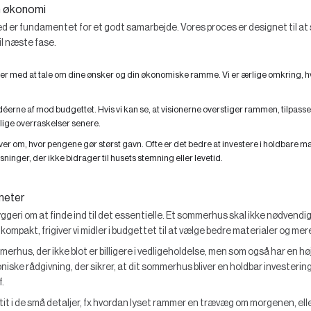
in økonomi
d er fundamentet for et godt samarbejde. Vores proces er designet til at sik
il næste fase.
ter med at tale om dine ønsker og din økonomiske ramme. Vi er ærlige omkring, hva
idéerne af mod budgettet. Hvis vi kan se, at visionerne overstiger rammen, tilpasser v
lige overraskelser senere.
ver om, hvor pengene gør størst gavn. Ofte er det bedre at investere i holdbare m
sninger, der ikke bidrager til husets stemning eller levetid.
meter
eri om at finde ind til det essentielle. Et sommerhus skal ikke nødvendigv
mpakt, frigiver vi midler i budgettet til at vælge bedre materialer og mer
merhus, der ikke blot er billigere i vedligeholdelse, men som også har en hø
niske rådgivning, der sikrer, at dit sommerhus bliver en holdbar investeri
.
it i de små detaljer, fx hvordan lyset rammer en trævæg om morgenen, ell