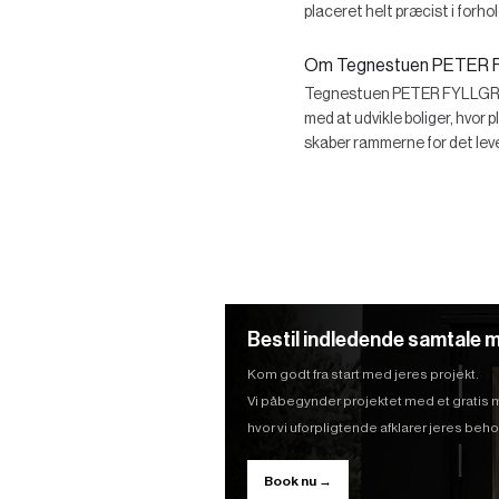
placeret helt præcist i forhol
Om Tegnestuen PETER 
Tegnestuen PETER FYLLGRAF s
med at udvikle boliger, hvor 
skaber rammerne for det leved
Bestil indledende samtale m
Kom godt fra start med jeres projekt.
Vi påbegynder projektet med et gratis
hvor vi uforpligtende afklarer jeres be
Book nu →