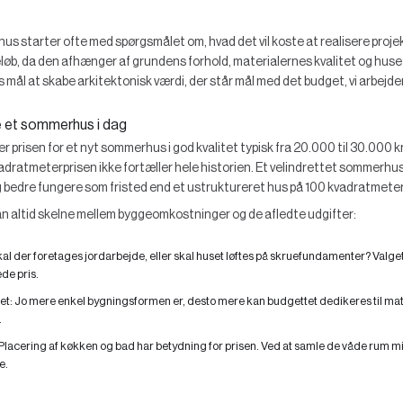
starter ofte med spørgsmålet om, hvad det vil koste at realisere projekt
løb, da den afhænger af grundens forhold, materialernes kvalitet og huset
mål at skabe arkitektonisk værdi, der står mål med det budget, vi arbejder
e et sommerhus i dag
r prisen for et nyt sommerhus i god kvalitet typisk fra 20.000 til 30.000 
 kvadratmeterprisen ikke fortæller hele historien. Et velindrettet sommerh
g bedre fungere som fristed end et ustruktureret hus på 100 kvadratmeter
an altid skelne mellem byggeomkostninger og de afledte udgifter:
al der foretages jordarbejde, eller skal huset løftes på skruefundamenter? Valge
de pris.
et:
Jo mere enkel bygningsformen er, desto mere kan budgettet dedikeres til mate
.
Placering af køkken og bad har betydning for prisen. Ved at samle de våde rum m
e.