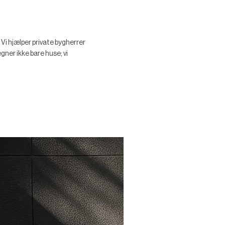
i hjælper private bygherrer
gner ikke bare huse; vi