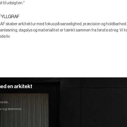
d til udsigten."
FYLLGRAF
kaber arkitektur med fokus på sanselighed, præcision og holdbarhed. V
planløsning, dagslys og materialitet er tænkt sammen fra første streg. Vi te
e liv.
ed en arkitekt
 møde,
hov og drømme.