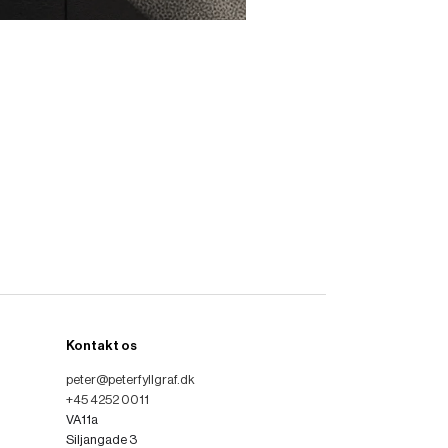
Kontakt os
peter@peterfyllgraf.dk
+45 4252 0011
VA11a
Siljangade 3