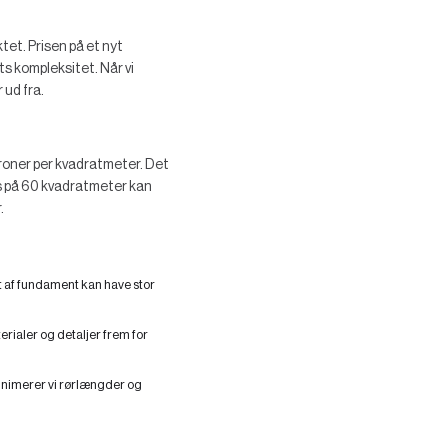
et. Prisen på et nyt
s kompleksitet. Når vi
 ud fra.
kroner per kvadratmeter. Det
us på 60 kvadratmeter kan
.
t af fundament kan have stor
rialer og detaljer frem for
inimerer vi rørlængder og