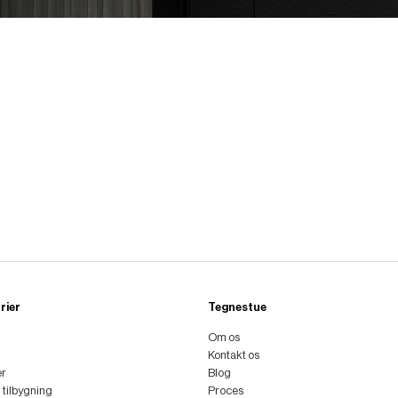
rier
Tegnestue
Om os
Kontakt os
er
Blog
l tilbygning
Proces