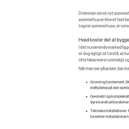
Drømmen om et nyt sommerhus 
sommerhus er ikke et fast be
tegner sommerhuse, er vores 
Hvad koster det at bygg
I det nuværende marked ligge
er dog vigtigt at forstå, at
ofte føles mere rummeligt o
Når man ser på prisen, bør m
Grund og fundament:
Sk
indflydelse på den samle
Geometri og kompleksit
dyre konstruktionstimer
Tekniske installationer:
forenkler installationern