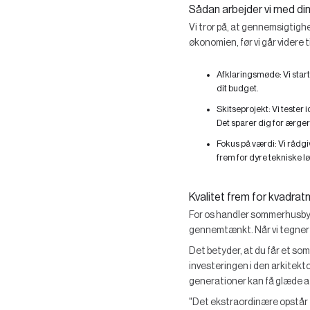
Sådan arbejder vi med d
Vi tror på, at gennemsigtighe
økonomien, før vi går videre t
Afklaringsmøde:
Vi star
dit budget.
Skitseprojekt:
Vi tester 
Det sparer dig for ærger
Fokus på værdi:
Vi rådgi
frem for dyre tekniske lø
Kvalitet frem for kvadrat
For os handler sommerhusbygg
gennemtænkt. Når vi tegner ko
Det betyder, at du får et som
investeringen i den arkitekto
generationer kan få glæde af
"Det ekstraordinære opstår t