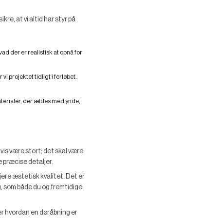
re, at vi altid har styr på
d der er realistisk at opnå for
i projektet tidligt i forløbet.
aterialer, der ældes med ynde,
is være stort; det skal være
e præcise detaljer.
jere æstetisk kvalitet. Det er
ng, som både du og fremtidige
er hvordan en døråbning er