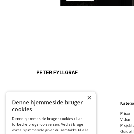
PETER FYLLGRAF
×
Denne hjemmeside bruger
Ydelser
Katego
cookies
Boligarkitekt
Priser
Denne hjemmeside bruger cookies til at
Sommerhus
Viden
forbedre brugeroplevelsen. Ved at bruge
Anneks
Projekt
vores hjemmeside giver du samtykke til alle
Tilbygning
Guide ti