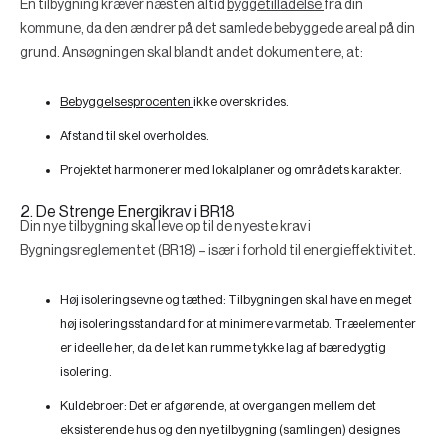
En tilbygning kræver næsten altid
byggetilladelse
fra din
kommune, da den ændrer på det samlede bebyggede areal på din
grund. Ansøgningen skal blandt andet dokumentere, at:
Bebyggelsesprocenten
ikke overskrides.
Afstand til skel
overholdes.
Projektet harmonerer med
lokalplaner
og områdets karakter.
2. De Strenge Energikrav i BR18
Din nye tilbygning skal leve op til de nyeste krav i
Bygningsreglementet (BR18) – især i forhold til energieffektivitet.
Høj isoleringsevne og tæthed:
Tilbygningen skal have en meget
høj isoleringsstandard for at minimere varmetab. Træelementer
er ideelle her, da de let kan rumme tykke lag af bæredygtig
isolering.
Kuldebroer:
Det er afgørende, at overgangen mellem det
eksisterende hus og den nye tilbygning (samlingen) designes