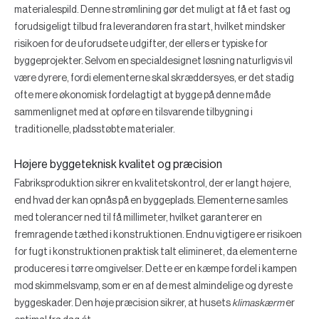
materialespild. Denne strømlining gør det muligt at få et fast og
forudsigeligt tilbud fra leverandøren fra start, hvilket mindsker
risikoen for de uforudsete udgifter, der ellers er typiske for
byggeprojekter. Selvom en specialdesignet løsning naturligvis vil
være dyrere, fordi elementerne skal skræddersyes, er det stadig
ofte mere økonomisk fordelagtigt at bygge på denne måde
sammenlignet med at opføre en tilsvarende tilbygning i
traditionelle, pladsstøbte materialer.
Højere byggeteknisk kvalitet og præcision
Fabriksproduktion sikrer en kvalitetskontrol, der er langt højere,
end hvad der kan opnås på en byggeplads. Elementerne samles
med tolerancer ned til få millimeter, hvilket garanterer en
fremragende tæthed i konstruktionen. Endnu vigtigere er risikoen
for fugt i konstruktionen praktisk talt elimineret, da elementerne
produceres i tørre omgivelser. Dette er en kæmpe fordel i kampen
mod skimmelsvamp, som er en af de mest almindelige og dyreste
byggeskader. Den høje præcision sikrer, at husets
klimaskærm
er