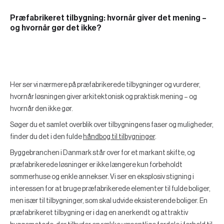
Præfabrikeret tilbygning: hvornår giver det mening –
og hvornår gør det ikke?
Her ser vi nærmere på præfabrikerede tilbygninger og vurderer,
hvornår løsningen giver arkitektonisk og praktisk mening – og
hvornår den ikke gør.
Søger du et samlet overblik over tilbygningens faser og muligheder,
finder du det i den fulde
håndbog til tilbygninger
.
Byggebranchen i Danmark står over for et markant skifte, og
præfabrikerede løsninger er ikke længere kun forbeholdt
sommerhuse og enkle annekser. Vi ser en eksplosiv stigning i
interessen for at bruge præfabrikerede elementer til fulde boliger,
men især til tilbygninger, som skal udvide eksisterende boliger. En
præfabrikeret tilbygning er i dag en anerkendt og attraktiv