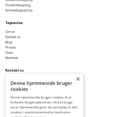
Filosofi tilbygning
Arkitekttegnet hus
Tegnestue
Om os
Kontakt os
Blog
Proces
Faser
Manifest
Kontakt os
×
peter@peterfyllgraf.dk
Denne hjemmeside bruger
+45 4252 0011
cookies
VA11a
Siljangade 3
Denne hjemmeside bruger cookies til at
2300 København S
forbedre brugeroplevelsen. Ved at bruge
CVR 43060287
vores hjemmeside giver du samtykke til alle
Instagram
cookies i overensstemmelse med vores
LinkedIn