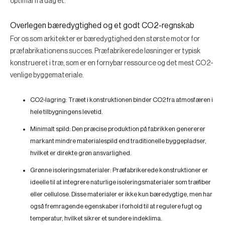
optimal fra dag ét.
Overlegen bæredygtighed og et godt CO2-regnskab
For os som arkitekter er bæredygtighed den største motor for
præfabrikationens succes. Præfabrikerede løsninger er typisk
konstrueret i træ, som er en fornybar ressource og det mest CO2-
venlige byggemateriale.
CO2-lagring:
Træet i konstruktionen binder CO2 fra atmosfæren i
hele tilbygningens levetid.
Minimalt spild:
Den præcise produktion på fabrikken genererer
markant mindre materialespild end traditionelle byggepladser,
hvilket er direkte grøn ansvarlighed.
Grønne isoleringsmaterialer:
Præfabrikerede konstruktioner er
ideelle til at integrere naturlige isoleringsmaterialer som træfiber
eller cellulose. Disse materialer er ikke kun bæredygtige, men har
også fremragende egenskaber i forhold til at regulere fugt og
temperatur, hvilket sikrer et sundere indeklima.