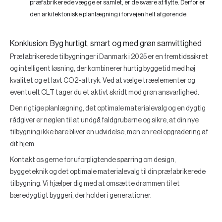
præfabrikerede vægge er samlet, er de svære at flytte. Derfor er
den arkitektoniske planlægning i forvejen helt afgørende.
Konklusion: Byg hurtigt, smart og med grøn samvittighed
Præfabrikerede tilbygninger i Danmark i 2025 er en fremtidssikret
og intelligent løsning, der kombinerer hurtig byggetid med høj
kvalitet og et lavt CO2-aftryk. Ved at vælge træelementer og
eventuelt CLT tager du et aktivt skridt mod grøn ansvarlighed.
Den rigtige planlægning, det optimale materialevalg og en dygtig
rådgiver er nøglen til at undgå faldgruberne og sikre, at din nye
tilbygning ikke bare bliver en udvidelse, men en reel opgradering af
dit hjem.
Kontakt os gerne for uforpligtende sparring om design,
byggeteknik og det optimale materialevalg til din præfabrikerede
tilbygning. Vi hjælper dig med at omsætte drømmen til et
bæredygtigt byggeri, der holder i generationer.