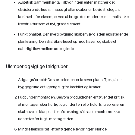
Æstetisk Sammenhæng:
Tilbygningen
enten matcher det
eksisterende hus stilmæssigt eller skaber en bevidst, elegant
kontrast – for eksempel ved at bruge den moderne, minimalistiske
træstruktur som et nyt, grønt element.
Funktionalitet:
Den nye tilbygning skaber værdi i den eksisterende
planløsning. Den skal åbne huset op mod haven og skabe et
naturligt flow mellem ude og inde.
Ulemper og vigtige faldgruber
Adgangsforhold:
De store elementer kræver plads. Tjek, at din
byggegrund er tilgængelig for lastbiler og kraner.
Fugt under montagen:
Selvom produktionen er tør, er det kritisk,
at montagen sker hurtigt og under tørre forhold. Entreprenøren
skal have en klar plan for afdækning, så træelementerne ikke
udsættes for fugt i montagetiden.
Mindre fleksibilitet i efterfølgende ændringer:
Når de