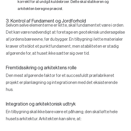
korrekt for at undgå kuldebroer. Dette skal statikeren og
arkitekten beregne præcist.
3. Kontrol af Fundament og Jordforhold
Selvom selve elementerne er lette, skal fundamentet være i orden.
Det kan være nødvendigt at foretage en geoteknisk undersøgelse
af jordens bæreevne, før du bygger. En tilbygning i lette materialer
kræver ofte blot et punktfundament, men stabiliteten er stadig
afgørende for, at huset ikke sætter sig over tid.
Fremtidssikring og arkitektens rolle
Den mest afgørende faktor for et succesfuldt præfabrikeret
projekt er planlægning og integrationen med det eksisterende
hus.
Integration og arkitektonisk udtryk
En tilbygning skal ikke bare være et påhæng; den skal løfte hele
husets arkitektur. Arkitekten kan sikre, at: