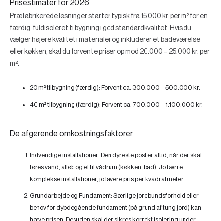
Prisestimater for 2026
Præfabrikerede løsninger starter typisk fra
15.000 kr. per m²
for en
færdig, fuldisoleret tilbygning i god standardkvalitet. Hvis du
vælger højere kvalitet i materialer og inkluderer et badeværelse
eller køkken, skal du forvente priser op mod
20.000 – 25.000 kr. per
m²
.
20 m² tilbygning (færdig):
Forvent ca. 300.000 – 500.000 kr.
40 m² tilbygning (færdig):
Forvent ca. 700.000 – 1.100.000 kr.
De afgørende omkostningsfaktorer
Indvendige installationer:
Den dyreste post er altid, når der skal
føres vand, afløb og el til vådrum (køkken, bad). Jo færre
komplekse installationer, jo lavere pris per kvadratmeter.
Grundarbejde og Fundament:
Særlige jordbundsforhold eller
behov for dybdegående fundament (på grund af tung jord) kan
hæve prisen. Desuden skal der sikres korrekt isolering under