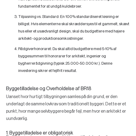
fundamentet for at undgå kuldebroer.
Tilpasning vs. Standard:
En 100% standardiseret løsning er
billigst. Hvis elementerne skal skræddersyes til et gammelt, skævt
hus eller et usædvanligt design, skal du budgettere med højere
arkitekt- og produktionsomkostninger.
Rådgiverhonoraret:
Du skal altid budgettere med 5-10% af
byggesummen til honorarer for arkitekt, ingeniør og
bygherrerådgivning (typisk 25.000-50.000 kr.). Denne
investering sikrer et fejlfrit resultat.
Byggetilladelse og Overholdelse af BR18
Uanset hvor hurtigt tilbygningen samles på din grund, er den
underlagt de samme lovkrav som traditionelt byggeri. Dette er et
punkt, hvor mange selvbyggere begår fejl, men hvor en arkitekt er
uundværlig.
1. Byggetilladelse er obligatorisk