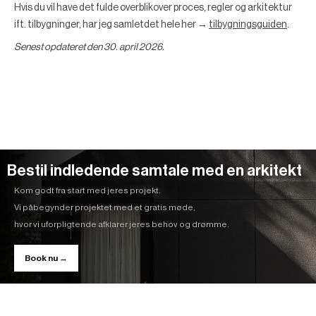
Hvis du vil have det fulde overblikover proces, regler og arkitektur
ift. tilbygninger, har jeg samletdet hele her →
tilbygningsguiden
.
Senest opdateret den 30. april 2026.
Bestil indledende samtale med en arkitekt
Kom godt fra start med jeres projekt.
Vi påbegynder projektet med et gratis møde,
hvor vi uforpligtende afklarer jeres behov og drømme.
Book nu →