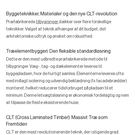
Byggeteknikker, Materialer og den nye CLT-revolution
Præfabrikerede
tilbygninger
dækker over flere forskellige
teknikker. Valget af teknik afhænger af dit budget, det
arkitektoniske udtryk og ønsket om robusthed.
Træelementbyggeri: Den fleksible standardløsning
Dette er den mest udbredte præfabrikerede metode til
tilbygninger. Væg-, tag- og dækelementer leveres til
byggepladsen, hvor de hurtigt samles. Elementerne leveres ofte
med indlagt isolering og udvendig beklædning (fx facadebrædder)
monteret, hvilket reducerer tidsforbruget på pladsen til et
minimum. Denne letvægtsløsning er økonomisk fordelagtig og nem
at tilpasse de fleste eksisterende huse.
CLT (Cross Laminated Timber): Massivt Træ som
Fremtiden
CLT er den mest revolutionerende teknik, der i stigende grad