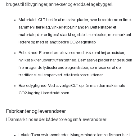
bruges til tilbygninger, annekser og endda etagebyggeri.
Materialet:
CLT består af massive plader, hvor brædderne er limet
sammen i flere lag, vinkelret på hinanden. Dette skaber et
materiale, der er lige så stærkt og stabilt som beton, men markant
lettere og med et langt bedre CO2-regnskab.
Robusthed:
Elementerne leveres med ekstremt høj præcision,
hvilket sikrer uovertruffen tæthed. De massive plader har desuden
fremragende lydisolerende egenskaber, som løser en af de
traditionelle ulemper ved lette trækonstruktioner.
Bæredygtighed:
Ved at vælge CLT opnår man den maksimale
CO2-lagring i konstruktionen.
Fabrikanter og leverandører
I Danmark findes der både store og små leverandører:
Lokale Tømrervirksomheder:
Mange mindre tømrerfirmaer har i