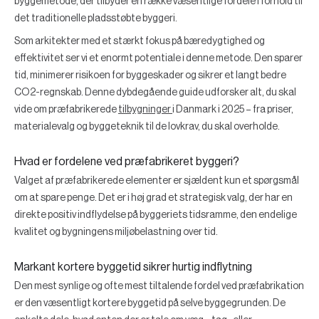
byggemetode, der tilbyder en række væsentlige fordele i forhold til
det traditionelle pladsstøbte byggeri.
Som arkitekter med et stærkt fokus på bæredygtighed og
effektivitet ser vi et enormt potentiale i denne metode. Den sparer
tid, minimerer risikoen for byggeskader og sikrer et langt bedre
CO2-regnskab. Denne dybdegående guide udforsker alt, du skal
vide om præfabrikerede
tilbygninger
i Danmark i 2025 – fra priser,
materialevalg og byggeteknik til de lovkrav, du skal overholde.
Hvad er fordelene ved præfabrikeret byggeri?
Valget af præfabrikerede elementer er sjældent kun et spørgsmål
om at spare penge. Det er i høj grad et strategisk valg, der har en
direkte positiv indflydelse på byggeriets tidsramme, den endelige
kvalitet og bygningens miljøbelastning over tid.
Markant kortere byggetid sikrer hurtig indflytning
Den mest synlige og ofte mest tiltalende fordel ved præfabrikation
er den væsentligt kortere byggetid på selve byggegrunden. De