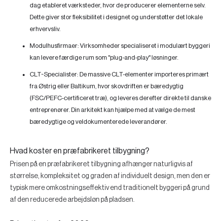
dag etableret værksteder, hvor de producerer elementerne selv.
Dette giver stor fleksibilitet i designet og understøtter det lokale
erhvervsliv.
Modulhusfirmaer:
Virksomheder specialiseret i modulært byggeri
kan levere færdige rum som "plug-and-play" løsninger.
CLT-Specialister:
De massive CLT-elementer importeres primært
fra Østrig eller Baltikum, hvor skovdriften er bæredygtig
(FSC/PEFC-certificeret træ), og leveres derefter direkte til danske
entreprenører. Din arkitekt kan hjælpe med at vælge de mest
bæredygtige og veldokumenterede leverandører.
Hvad koster en præfabrikeret tilbygning?
Prisen på en præfabrikeret tilbygning afhænger naturligvis af
størrelse, kompleksitet og graden af individuelt design, men den er
typisk mere omkostningseffektiv end traditionelt byggeri på grund
af den reducerede arbejdsløn på pladsen.