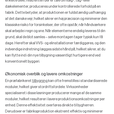
enkelte dele, hvad enten der er tale om væg-, tag- eller
dækelementer, produceres under kontrollerede forhold på en
fabrik. Dette betyder, at produktionen er fuldstændig uafhængig
af det danske vejr, hvilket sikrer en høj præcision og minimerer den
klassiske risiko for forsinkelser, der ofte opstår, når håndværkere
skal arbejde i regn og sne. Når elementerne endelig leveres til din
grund, skal de blot samles – selve montagen tager typisk kun få
dage. Herefter skal VVS- og elinstallationer færdiggøres, og den
indvendige indretning lægges sidste hånd på, hvilket sikrer, at du
kan flytte ind i din nye tilbygning væsentligt hurtigere end ved
konventionelt byggeri.
Økonomisk overblik og lavere omkostninger
En præfabrikeret
tilbygning
kan ofte fremstilles i standardiserede
moduler, hvilket giver stordriftsfordele. Virksomheder
specialiseret i disse løsninger producerer mange af de samme
moduler, hvilket resulterer i lavere produktionsomkostninger per
enhed. Denne effektivitet overføres direkte til bygherren.
Derudover er fabriksproduktion ekstremt effektiv og minimerer