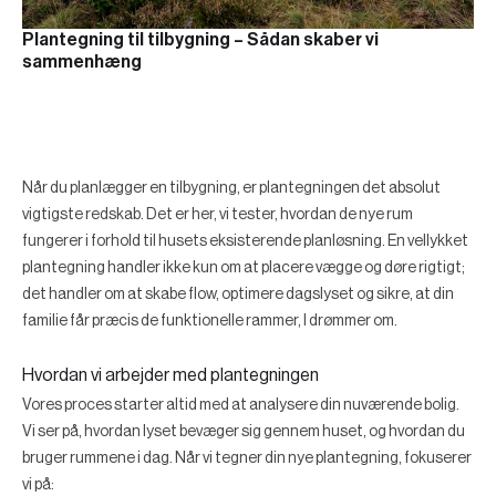
Plantegning til tilbygning – Sådan skaber vi
sammenhæng
Når du planlægger en tilbygning, er plantegningen det absolut
vigtigste redskab. Det er her, vi tester, hvordan de nye rum
fungerer i forhold til husets eksisterende planløsning. En vellykket
plantegning handler ikke kun om at placere vægge og døre rigtigt;
det handler om at skabe flow, optimere dagslyset og sikre, at din
familie får præcis de funktionelle rammer, I drømmer om.
Hvordan vi arbejder med plantegningen
Vores proces starter altid med at analysere din nuværende bolig.
Vi ser på, hvordan lyset bevæger sig gennem huset, og hvordan du
bruger rummene i dag. Når vi tegner din nye plantegning, fokuserer
vi på: