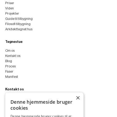
Priser
Viden
Projekter
Guide til tilbygning
Filosofi tilbygning
Arkitekttegnet hus
Tegnestue
Om os
Kontakt os
Blog
Proces
Faser
Manifest
Kontakt os
×
peter@peterfyllgraf.dk
Denne hjemmeside bruger
+45 4252 0011
cookies
VA11a
Siljangade 3
Denne hjemmeside bruger cookies til at