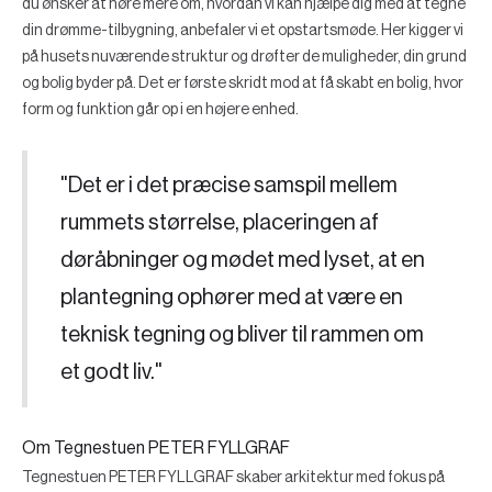
du ønsker at høre mere om, hvordan vi kan hjælpe dig med at tegne
din drømme-tilbygning, anbefaler vi et opstartsmøde. Her kigger vi
på husets nuværende struktur og drøfter de muligheder, din grund
og bolig byder på. Det er første skridt mod at få skabt en bolig, hvor
form og funktion går op i en højere enhed.
"Det er i det præcise samspil mellem
rummets størrelse, placeringen af
døråbninger og mødet med lyset, at en
plantegning ophører med at være en
teknisk tegning og bliver til rammen om
et godt liv."
Om Tegnestuen PETER FYLLGRAF
Tegnestuen PETER FYLLGRAF skaber arkitektur med fokus på