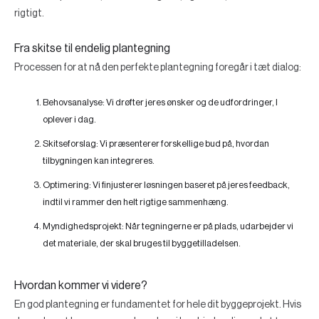
rigtigt.
Fra skitse til endelig plantegning
Processen for at nå den perfekte plantegning foregår i tæt dialog:
Behovsanalyse:
Vi drøfter jeres ønsker og de udfordringer, I
oplever i dag.
Skitseforslag:
Vi præsenterer forskellige bud på, hvordan
tilbygningen kan integreres.
Optimering:
Vi finjusterer løsningen baseret på jeres feedback,
indtil vi rammer den helt rigtige sammenhæng.
Myndighedsprojekt:
Når tegningerne er på plads, udarbejder vi
det materiale, der skal bruges til byggetilladelsen.
Hvordan kommer vi videre?
En god plantegning er fundamentet for hele dit byggeprojekt. Hvis