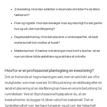
Zonedeling:
Hvordan adskiller vi de private områder fra de åbne
fællesrum?
Flow og logistik:
Hvordan bevæger man sig naturligt fra det gamle
hus og ud i den nye tilbygning?
Dagslysoptimering:
Hvordan placerer vi vinduespartier, så lyset
inviteres helt ind i midten af huset?
Møblerbarhed:
Vi tænker indretningen med ind fra starten, så de
nye rum bliver både æstetiske og praktiske at indrette.
Hvorfor er en professionel plantegning en investering?
Det er fristende at tegne løsningen selv, men en arkitekt ser ofte
muligheder, som man overser. En lille justering i en skillevæg eller en
ændret placering af en døråbning kan have en enorm betydning for
rumfølelsen. Ved at få professionel hjælp sikrer du, at de
kvadratmeter, du bygger til, bliver udnyttet maksimalt. Det er
forskellen på et rum, der bare fungerer, og et rum, der føles helt