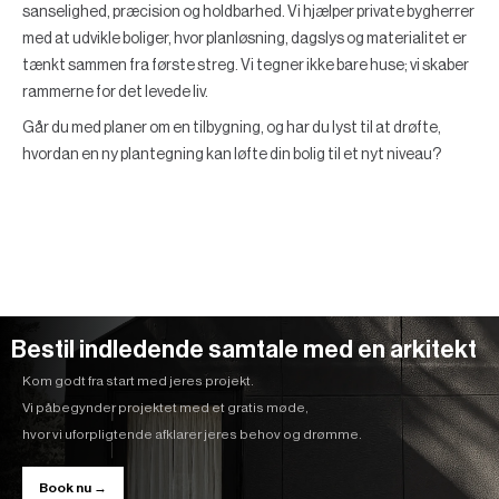
sanselighed, præcision og holdbarhed. Vi hjælper private bygherrer
med at udvikle boliger, hvor planløsning, dagslys og materialitet er
tænkt sammen fra første streg. Vi tegner ikke bare huse; vi skaber
rammerne for det levede liv.
Går du med planer om en tilbygning, og har du lyst til at drøfte,
hvordan en ny plantegning kan løfte din bolig til et nyt niveau?
Bestil indledende samtale med en arkitekt
Kom godt fra start med jeres projekt.
Vi påbegynder projektet med et gratis møde,
hvor vi uforpligtende afklarer jeres behov og drømme.
Book nu →