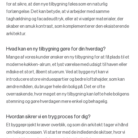
for at sikre, at den nye tilbygning føles som en naturlig
forlængelse. Det kan betyde, at vi arbejder med samme
taghældning og facadeudtryk, eller at vi vælger materialer, der
skaber en smuk kontrast, som komplementerer den eksisterende
arkitektur.
Hvad kan en ny tilbygning gøre for din hverdag?
Mange af vores kunder ønsker en ny tilbygning for at få plads til et
moderne køkken-alrum, et lyst værelse med udsigt til haven eller
måske et stort, åbent stuerum. Ved at bygge nyt kan vi
introducere store vinduespartier og bedre loftshøjder, som kan
ændre måden, du bruger hele din bolig på. Det er ofte
overraskende, hvor meget en ny tilbygning kan løfte hele boligens
stemning og gøre hverdagen mere enkel og behagelig.
Hvordan sikrer vi en tryg proces for dig?
Et byggeprojekt kræver overblik, og som din arkitekt tager vi hånd
om hele processen. Vi starter med de indledende skitser, hvor vi