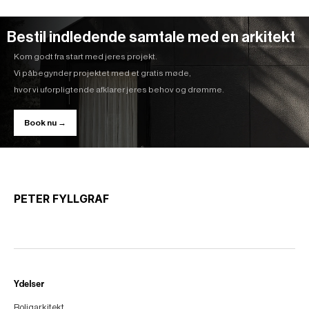
Bestil indledende samtale med en arkitekt
Kom godt fra start med jeres projekt.
Vi påbegynder projektet med et gratis møde,
hvor vi uforpligtende afklarer jeres behov og drømme.
Book nu →
PETER FYLLGRAF
Ydelser
Boligarkitekt