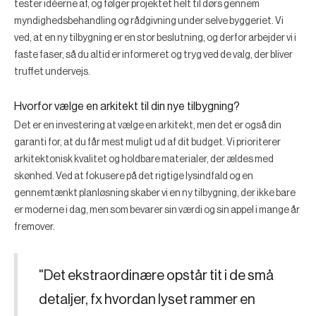
tester idéerne af, og følger projektet helt til dørs gennem
myndighedsbehandling og rådgivning under selve byggeriet. Vi
ved, at en ny tilbygning er en stor beslutning, og derfor arbejder vi i
faste faser, så du altid er informeret og tryg ved de valg, der bliver
truffet undervejs.
Hvorfor vælge en arkitekt til din nye tilbygning?
Det er en investering at vælge en arkitekt, men det er også din
garanti for, at du får mest muligt ud af dit budget. Vi prioriterer
arkitektonisk kvalitet og holdbare materialer, der ældes med
skønhed. Ved at fokusere på det rigtige lysindfald og en
gennemtænkt planløsning skaber vi en ny tilbygning, der ikke bare
er moderne i dag, men som bevarer sin værdi og sin appel i mange år
fremover.
"Det ekstraordinære opstår tit i de små
detaljer, fx hvordan lyset rammer en