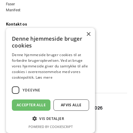
Faser
Manifest
Kontakt os
×
peter@peterfyllgraf.dk
Denne hjemmeside bruger
+45 4252 0011
cookies
VA11a
Siljangade 3
Denne hjemmeside bruger cookies til at
2300 København S
forbedre brugeroplevelsen. Ved at bruge
CVR 43060287
vores hjemmeside giver du samtykke til alle
Instagram
cookies i overensstemmelse med vores
LinkedIn
cookiepolitik.
Læs mere
YDEEVNE
ACCEPTER ALLE
AFVIS ALLE
© Copyright PETER FYLLGRAF 2026
VIS DETALJER
POWERED BY COOKIESCRIPT