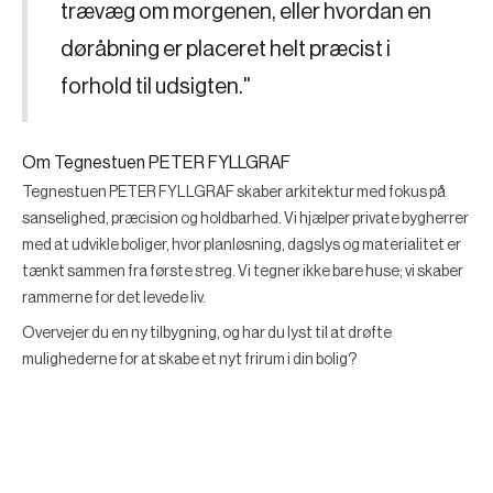
trævæg om morgenen, eller hvordan en
døråbning er placeret helt præcist i
forhold til udsigten."
Om Tegnestuen PETER FYLLGRAF
Tegnestuen PETER FYLLGRAF skaber arkitektur med fokus på
sanselighed, præcision og holdbarhed. Vi hjælper private bygherrer
med at udvikle boliger, hvor planløsning, dagslys og materialitet er
tænkt sammen fra første streg. Vi tegner ikke bare huse; vi skaber
rammerne for det levede liv.
Overvejer du en ny tilbygning, og har du lyst til at drøfte
mulighederne for at skabe et nyt frirum i din bolig?