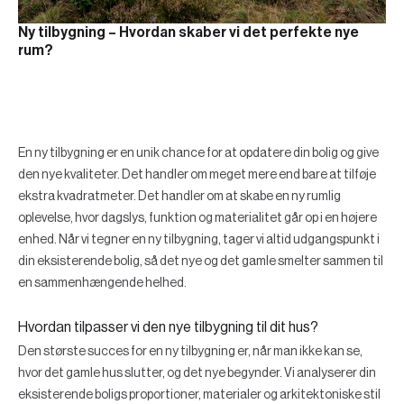
Ny tilbygning – Hvordan skaber vi det perfekte nye
rum?
En ny tilbygning er en unik chance for at opdatere din bolig og give
den nye kvaliteter. Det handler om meget mere end bare at tilføje
ekstra kvadratmeter. Det handler om at skabe en ny rumlig
oplevelse, hvor dagslys, funktion og materialitet går op i en højere
enhed. Når vi tegner en ny tilbygning, tager vi altid udgangspunkt i
din eksisterende bolig, så det nye og det gamle smelter sammen til
en sammenhængende helhed.
Hvordan tilpasser vi den nye tilbygning til dit hus?
Den største succes for en ny tilbygning er, når man ikke kan se,
hvor det gamle hus slutter, og det nye begynder. Vi analyserer din
eksisterende boligs proportioner, materialer og arkitektoniske stil