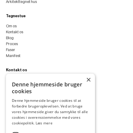
Arkitekttegnet hus
Tegnestue
Om os
Kontakt os
Blog
Proces
Faser
Manifest
Kontakt os
×
peter@peterfyllgraf.dk
Denne hjemmeside bruger
+45 4252 0011
cookies
VA11a
Siljangade 3
Denne hjemmeside bruger cookies til at
2300 København S
forbedre brugeroplevelsen. Ved at bruge
CVR 43060287
vores hjemmeside giver du samtykke til alle
Instagram
cookies i overensstemmelse med vores
LinkedIn
cookiepolitik.
Læs mere