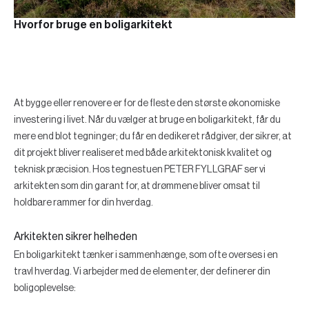
Hvorfor bruge en boligarkitekt
At bygge eller renovere er for de fleste den største økonomiske
investering i livet. Når du vælger at bruge en boligarkitekt, får du
mere end blot tegninger; du får en dedikeret rådgiver, der sikrer, at
dit projekt bliver realiseret med både arkitektonisk kvalitet og
teknisk præcision. Hos tegnestuen PETER FYLLGRAF ser vi
arkitekten som din garant for, at drømmene bliver omsat til
holdbare rammer for din hverdag.
Arkitekten sikrer helheden
En boligarkitekt tænker i sammenhænge, som ofte overses i en
travl hverdag. Vi arbejder med de elementer, der definerer din
boligoplevelse: