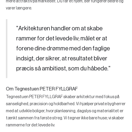
mere attraktiv på markedet. Du får et hjem, der fungerer bedre og
varer længere.
"Arkitekturen handler om at skabe
rammer for det levede liv; målet er at
forene dine drømme med den faglige
indsigt, der sikrer, at resultatet bliver
præcis så ambitiøst, som du håbede."
Om Tegnestuen PETER FYLLGRAF
Tegnestuen PETER FYLLGRAF skaber arkitektur med fokus på
sanselighed, præcision og holdbarhed. Vi hjælper private bygherrer
med at udvikle boliger, hvor planløsning, dagslys og materialitet er
tænkt sammen fra første streg. Vi tegner ikke bare huse; vi skaber
rammerne for det levede liv.