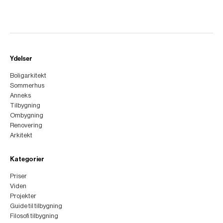
Ydelser
Boligarkitekt
Sommerhus
Anneks
Tilbygning
Ombygning
Renovering
Arkitekt
Kategorier
Priser
Viden
Projekter
Guide til tilbygning
Filosofi tilbygning