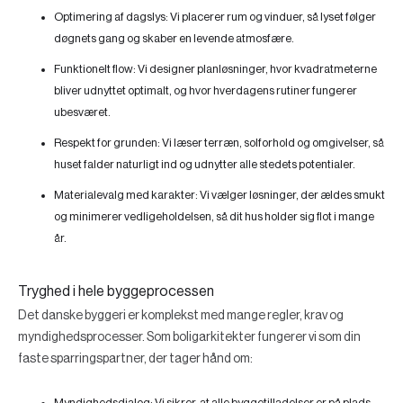
Optimering af dagslys:
Vi placerer rum og vinduer, så lyset følger
døgnets gang og skaber en levende atmosfære.
Funktionelt flow:
Vi designer planløsninger, hvor kvadratmeterne
bliver udnyttet optimalt, og hvor hverdagens rutiner fungerer
ubesværet.
Respekt for grunden:
Vi læser terræn, solforhold og omgivelser, så
huset falder naturligt ind og udnytter alle stedets potentialer.
Materialevalg med karakter:
Vi vælger løsninger, der ældes smukt
og minimerer vedligeholdelsen, så dit hus holder sig flot i mange
år.
Tryghed i hele byggeprocessen
Det danske byggeri er komplekst med mange regler, krav og
myndighedsprocesser. Som boligarkitekter fungerer vi som din
faste sparringspartner, der tager hånd om:
Myndighedsdialog:
Vi sikrer, at alle byggetilladelser er på plads,