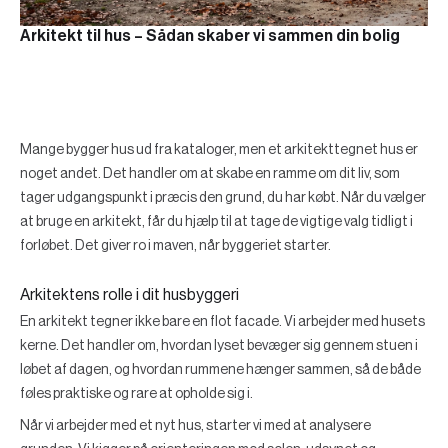
Arkitekt til hus – Sådan skaber vi sammen din bolig
Mange bygger hus ud fra kataloger, men et arkitekttegnet hus er
noget andet. Det handler om at skabe en ramme om dit liv, som
tager udgangspunkt i præcis den grund, du har købt. Når du vælger
at bruge en arkitekt, får du hjælp til at tage de vigtige valg tidligt i
forløbet. Det giver ro i maven, når byggeriet starter.
Arkitektens rolle i dit husbyggeri
En arkitekt tegner ikke bare en flot facade. Vi arbejder med husets
kerne. Det handler om, hvordan lyset bevæger sig gennem stuen i
løbet af dagen, og hvordan rummene hænger sammen, så de både
føles praktiske og rare at opholde sig i.
Når vi arbejder med et nyt hus, starter vi med at analysere