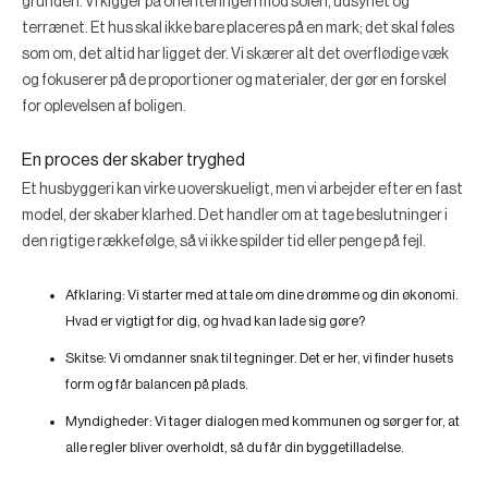
grunden. Vi kigger på orienteringen mod solen, udsynet og
terrænet. Et hus skal ikke bare placeres på en mark; det skal føles
som om, det altid har ligget der. Vi skærer alt det overflødige væk
og fokuserer på de proportioner og materialer, der gør en forskel
for oplevelsen af boligen.
En proces der skaber tryghed
Et husbyggeri kan virke uoverskueligt, men vi arbejder efter en fast
model, der skaber klarhed. Det handler om at tage beslutninger i
den rigtige rækkefølge, så vi ikke spilder tid eller penge på fejl.
Afklaring:
Vi starter med at tale om dine drømme og din økonomi.
Hvad er vigtigt for dig, og hvad kan lade sig gøre?
Skitse:
Vi omdanner snak til tegninger. Det er her, vi finder husets
form og får balancen på plads.
Myndigheder:
Vi tager dialogen med kommunen og sørger for, at
alle regler bliver overholdt, så du får din byggetilladelse.