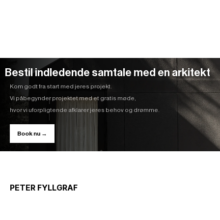
Bestil indledende samtale med en arkitekt
Kom godt fra start med jeres projekt.
Vi påbegynder projektet med et gratis møde,
hvor vi uforpligtende afklarer jeres behov og drømme.
Book nu →
PETER FYLLGRAF