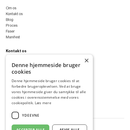
Om os
Kontakt os
Blog
Proces
Faser
Manifest
Kontakt os
×
peter@peterfyllgraf.dk
Denne hjemmeside bruger
+45 4252 0011
cookies
VA11a
Siljangade 3
Denne hjemmeside bruger cookies til at
2300 København S
forbedre brugeroplevelsen. Ved at bruge
CVR 43060287
vores hjemmeside giver du samtykke til alle
Instagram
cookies i overensstemmelse med vores
LinkedIn
cookiepolitik.
Læs mere
YDEEVNE
ACCEPTER ALLE
AFVIS ALLE