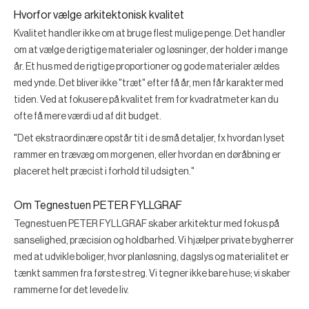
Hvorfor vælge arkitektonisk kvalitet
Kvalitet handler ikke om at bruge flest mulige penge. Det handler
om at vælge de rigtige materialer og løsninger, der holder i mange
år. Et hus med de rigtige proportioner og gode materialer ældes
med ynde. Det bliver ikke "træt" efter få år, men får karakter med
tiden. Ved at fokusere på kvalitet frem for kvadratmeter kan du
ofte få mere værdi ud af dit budget.
"Det ekstraordinære opstår tit i de små detaljer, fx hvordan lyset
rammer en trævæg om morgenen, eller hvordan en døråbning er
placeret helt præcist i forhold til udsigten."
Om Tegnestuen PETER FYLLGRAF
Tegnestuen PETER FYLLGRAF skaber arkitektur med fokus på
sanselighed, præcision og holdbarhed. Vi hjælper private bygherrer
med at udvikle boliger, hvor planløsning, dagslys og materialitet er
tænkt sammen fra første streg. Vi tegner ikke bare huse; vi skaber
rammerne for det levede liv.