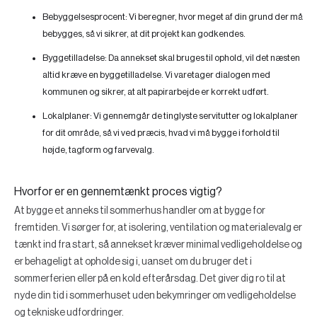
Bebyggelsesprocent:
Vi beregner, hvor meget af din grund der må
bebygges, så vi sikrer, at dit projekt kan godkendes.
Byggetilladelse:
Da annekset skal bruges til ophold, vil det næsten
altid kræve en byggetilladelse. Vi varetager dialogen med
kommunen og sikrer, at alt papirarbejde er korrekt udført.
Lokalplaner:
Vi gennemgår de tinglyste servitutter og lokalplaner
for dit område, så vi ved præcis, hvad vi må bygge i forhold til
højde, tagform og farvevalg.
Hvorfor er en gennemtænkt proces vigtig?
At bygge et anneks til sommerhus handler om at bygge for
fremtiden. Vi sørger for, at isolering, ventilation og materialevalg er
tænkt ind fra start, så annekset kræver minimal vedligeholdelse og
er behageligt at opholde sig i, uanset om du bruger det i
sommerferien eller på en kold efterårsdag. Det giver dig ro til at
nyde din tid i sommerhuset uden bekymringer om vedligeholdelse
og tekniske udfordringer.