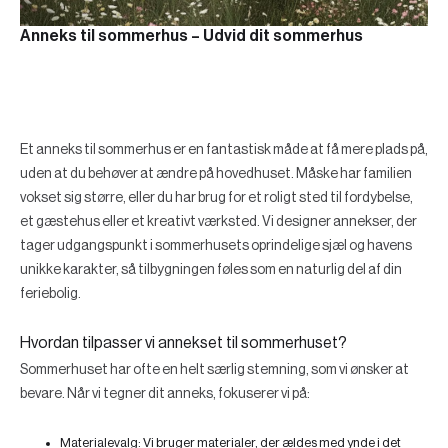
Anneks til sommerhus – Udvid dit sommerhus
Et anneks til sommerhus er en fantastisk måde at få mere plads på,
uden at du behøver at ændre på hovedhuset. Måske har familien
vokset sig større, eller du har brug for et roligt sted til fordybelse,
et gæstehus eller et kreativt værksted. Vi designer annekser, der
tager udgangspunkt i sommerhusets oprindelige sjæl og havens
unikke karakter, så tilbygningen føles som en naturlig del af din
feriebolig.
Hvordan tilpasser vi annekset til sommerhuset?
Sommerhuset har ofte en helt særlig stemning, som vi ønsker at
bevare. Når vi tegner dit anneks, fokuserer vi på:
Materialevalg:
Vi bruger materialer, der ældes med ynde i det