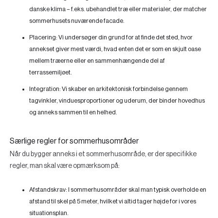
danske klima – f.eks. ubehandlet træ eller materialer, der matcher
sommerhusets nuværende facade.
Placering:
Vi undersøger din grund for at finde det sted, hvor
annekset giver mest værdi, hvad enten det er som en skjult oase
mellem træerne eller en sammenhængende del af
terrassemiljøet.
Integration:
Vi skaber en arkitektonisk forbindelse gennem
tagvinkler, vinduesproportioner og uderum, der binder hovedhus
og anneks sammen til en helhed.
Særlige regler for sommerhusområder
Når du bygger anneks i et sommerhusområde, er der specifikke
regler, man skal være opmærksom på:
Afstandskrav:
I sommerhusområder skal man typisk overholde en
afstand til skel på 5 meter, hvilket vi altid tager højde for i vores
situationsplan.