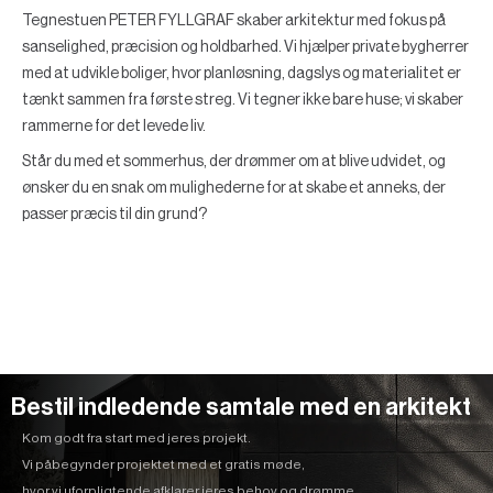
Tegnestuen PETER FYLLGRAF skaber arkitektur med fokus på
sanselighed, præcision og holdbarhed. Vi hjælper private bygherrer
med at udvikle boliger, hvor planløsning, dagslys og materialitet er
tænkt sammen fra første streg. Vi tegner ikke bare huse; vi skaber
rammerne for det levede liv.
Står du med et sommerhus, der drømmer om at blive udvidet, og
ønsker du en snak om mulighederne for at skabe et anneks, der
passer præcis til din grund?
Bestil indledende samtale med en arkitekt
Kom godt fra start med jeres projekt.
Vi påbegynder projektet med et gratis møde,
hvor vi uforpligtende afklarer jeres behov og drømme.