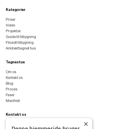
Kategorier
Priser
Viden
Projekter
Guide til tilbygning
Filosofi tilbygning
Arkitekttegnet hus
Tegnestue
Om os
Kontakt os
Blog
Proces
Faser
Manifest
Kontakt os
×
peter@peterfyllgraf.dk
Denne hjemmeside bruger