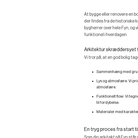
At bygge eller renovere en bo
der findes fra de historisk
bygherrer over hele Fyn, og v
funktionel i hverdagen.
Arkitektur skræddersyet ti
Vi tror på, at en god bolig ta
Sammenhæng med gru
Lys og atmosfære:
Vi pr
atmosfære.
Funktionelt flow:
Vi tegne
til fordybelse.
Materialer med karakte
En tryg proces fra start til
Som din arkitekt på Fyn står 