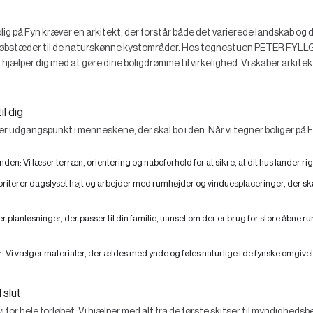
lig på Fyn kræver en arkitekt, der forstår både det varierede landskab og 
e købstæder til de naturskønne kystområder. Hos tegnestuen PETER FYLLG
i hjælper dig med at gøre dine boligdrømme til virkelighed. Vi skaber arkite
l dig
ger udgangspunkt i menneskene, der skal bo i den. Når vi tegner boliger på Fy
nden:
Vi læser terræn, orientering og naboforhold for at sikre, at dit hus lander ri
ioriterer dagslyset højt og arbejder med rumhøjder og vinduesplaceringer, der s
r planløsninger, der passer til din familie, uanset om der er brug for store åbne ru
r:
Vi vælger materialer, der ældes med ynde og føles naturlige i de fynske omgivel
 slut
vi for hele forløbet. Vi hjælper med alt fra de første skitser til myndigheds