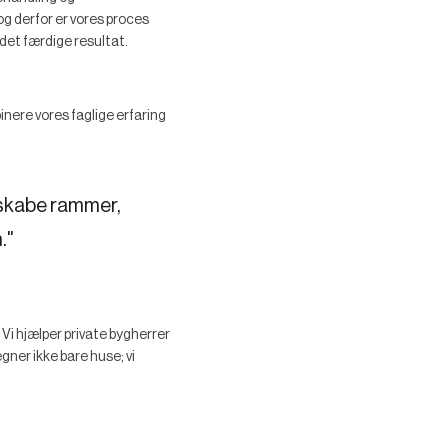
 og derfor er vores proces
 det færdige resultat.
nere vores faglige erfaring
 skabe rammer,
."
i hjælper private bygherrer
gner ikke bare huse; vi