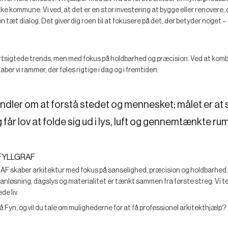
ikke kommune. Vi ved, at det er en stor investering at bygge eller renovere,
 tæt dialog. Det giver dig roen til at fokusere på det, der betyder noget –
ortsigtede trends, men med fokus på holdbarhed og præcision. Ved at kombi
ber vi rammer, der føles rigtige i dag og i fremtiden.
andler om at forstå stedet og mennesket; målet er at
får lov at folde sig ud i lys, luft og gennemtænkte rum
FYLLGRAF
kaber arkitektur med fokus på sanselighed, præcision og holdbarhed. V
planløsning, dagslys og materialitet er tænkt sammen fra første streg. Vi te
e liv.
å Fyn, og vil du tale om mulighederne for at få professionel arkitekthjælp?