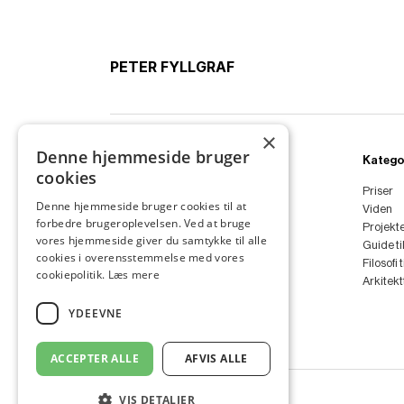
PETER FYLLGRAF
×
Denne hjemmeside bruger
Ydelser
Katego
cookies
Boligarkitekt
Priser
Denne hjemmeside bruger cookies til at
Sommerhus
Viden
forbedre brugeroplevelsen. Ved at bruge
Anneks
Projekt
vores hjemmeside giver du samtykke til alle
Tilbygning
Guide ti
cookies i overensstemmelse med vores
Ombygning
Filosofi 
cookiepolitik.
Læs mere
Renovering
Arkitek
Arkitekt
YDEEVNE
ACCEPTER ALLE
AFVIS ALLE
VIS DETALJER