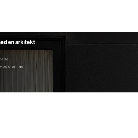
ed en arkitekt
 møde,
hov og drømme.