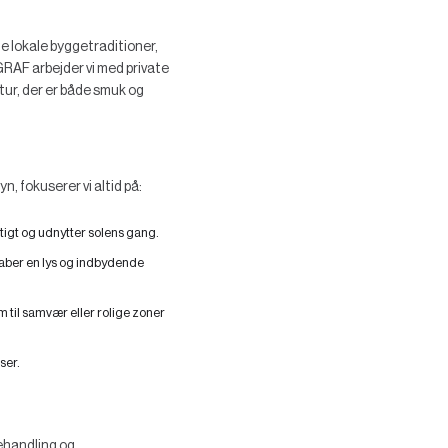
de lokale byggetraditioner,
RAF arbejder vi med private
ktur, der er både smuk og
n, fokuserer vi altid på:
gtigt og udnytter solens gang.
kaber en lys og indbydende
m til samvær eller rolige zoner
ser.
behandling og