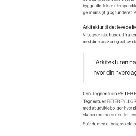
byggetilladelser i din specif
gennemsigtig og funderet i en
Arkitektur til det levede liv
Vi tegner ikke huse ud fra k
med dine ønsker og behov, ska
"Arkitekturen h
hvor din hverdag 
Om Tegnestuen PETER 
Tegnestuen PETER FYLLGRAF s
med at udvikle boliger, hvor 
skaber rammerne for det leved
Står du med et boligprojekt p