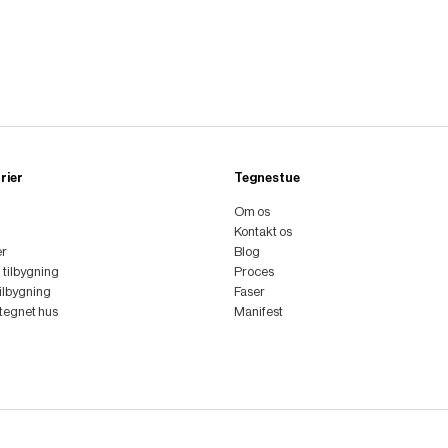
rier
Tegnestue
Om os
Kontakt os
er
Blog
l tilbygning
Proces
tilbygning
Faser
ttegnet hus
Manifest