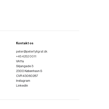
Kontakt os
peter@peterfyllgraf.dk
+45 4252 0011
VA11a
Siljangade 3
2300 København S
CVR 43060287
Instagram
LinkedIn