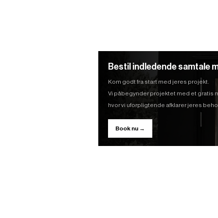
Bestil indledende samtale m
Kom godt fra start med jeres projekt.
Vi påbegynder projektet med et gratis
hvor vi uforpligtende afklarer jeres be
Book nu →