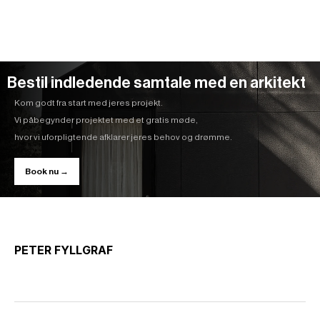
Bestil indledende samtale med en arkitekt
Kom godt fra start med jeres projekt.
Vi påbegynder projektet med et gratis møde,
hvor vi uforpligtende afklarer jeres behov og drømme.
Book nu →
PETER FYLLGRAF