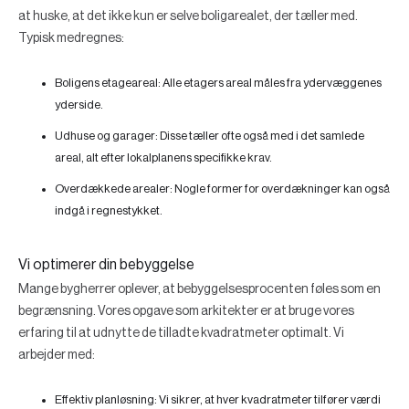
at huske, at det ikke kun er selve boligarealet, der tæller med.
Typisk medregnes:
Boligens etageareal:
Alle etagers areal måles fra ydervæggenes
yderside.
Udhuse og garager:
Disse tæller ofte også med i det samlede
areal, alt efter lokalplanens specifikke krav.
Overdækkede arealer:
Nogle former for overdækninger kan også
indgå i regnestykket.
Vi optimerer din bebyggelse
Mange bygherrer oplever, at bebyggelsesprocenten føles som en
begrænsning. Vores opgave som arkitekter er at bruge vores
erfaring til at udnytte de tilladte kvadratmeter optimalt. Vi
arbejder med:
Effektiv planløsning:
Vi sikrer, at hver kvadratmeter tilfører værdi