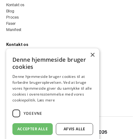
Kontakt os
Blog
Proces
Faser
Manifest
Kontakt os
×
peter@peterfyllgraf.dk
Denne hjemmeside bruger
+45 4252 0011
cookies
VA11a
Siljangade 3
Denne hjemmeside bruger cookies til at
2300 København S
forbedre brugeroplevelsen. Ved at bruge
CVR 43060287
vores hjemmeside giver du samtykke til alle
Instagram
cookies i overensstemmelse med vores
LinkedIn
cookiepolitik.
Læs mere
YDEEVNE
ACCEPTER ALLE
AFVIS ALLE
© Copyright PETER FYLLGRAF 2026