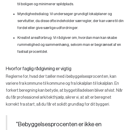
til boligen og minimerer spildplads.
Myndighedsdialog:
Vi undersøger grundigt lokalplaner og
servitutter, da disse ofte indeholder særregler, der kan være til din
fordel eller give særlige udfordringer.
Kreativt arealforbrug:
Vi rådgiver om, hvordan man kan skabe
rummelighed og sammenhæng, selvom man er begrænset af en
fastsat procentdel.
Hvorfor faglig rådgivning er vigtig
Reglerne for, hvad der tæller med i bebyggelsesprocenten, kan
variere fra kommune til kommune og fra lokalplan til lokalplan. En
forkert beregning kan betyde, at byggetilladelsen bliver afvist. Når
du får professionel arkitekthjælp, sikrer vi, at alt er beregnet
korrekt fra start, så du får et solidt grundlag for dit byggeri.
"Bebyggelsesprocenten er ikke en