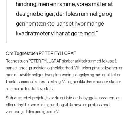
hindring, men en ramme; vores mål er at
designe boliger, der føles rummelige og
gennemtænkte, uanset hvor mange
kvadratmeter vi har at gøre med."
Om Tegnestuen PETER FYLLGRAF
Tegnestuen PETER FYLLGRAF skaber arkitektur med fokus på
sanselighed, præcision og holdbarhed. Vi hjælper private bygherrer
med at udvikle boliger, hvor planløsning, dagslys og materialitet er
tænkt sammen fra første streg. Vi tegner ikke bare huse; vi skaber
rammerne for det levede liv.
Står du med et projekt, hvor du er i tvivl om bebyggelsesprocenten
eller udnyttelsen af din grund, og vil du have en professionel
vurdering af dine muligheder?