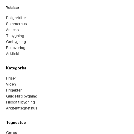
Ydelser
Boligarkitekt
Sommerhus
Anneks
Tilbygning
Ombygning
Renovering
Arkitekt
Kategorier
Priser
Viden
Projekter
Guide til tilbygning
Filosofi tilbygning
Arkitekttegnet hus
Tegnestue
Om os