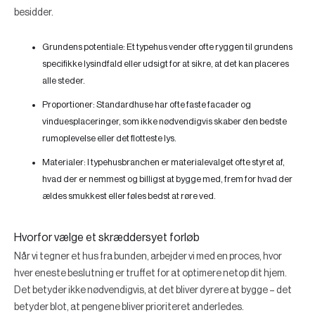
besidder.
Grundens potentiale:
Et typehus vender ofte ryggen til grundens
specifikke lysindfald eller udsigt for at sikre, at det kan placeres
alle steder.
Proportioner:
Standardhuse har ofte faste facader og
vinduesplaceringer, som ikke nødvendigvis skaber den bedste
rumoplevelse eller det flotteste lys.
Materialer:
I typehusbranchen er materialevalget ofte styret af,
hvad der er nemmest og billigst at bygge med, frem for hvad der
ældes smukkest eller føles bedst at røre ved.
Hvorfor vælge et skræddersyet forløb
Når vi tegner et hus fra bunden, arbejder vi med en proces, hvor
hver eneste beslutning er truffet for at optimere netop dit hjem.
Det betyder ikke nødvendigvis, at det bliver dyrere at bygge – det
betyder blot, at pengene bliver prioriteret anderledes.