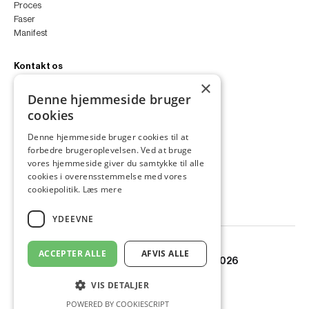
Proces
Faser
Manifest
Kontakt os
×
peter@peterfyllgraf.dk
Denne hjemmeside bruger
+45 4252 0011
cookies
VA11a
Siljangade 3
Denne hjemmeside bruger cookies til at
2300 København S
forbedre brugeroplevelsen. Ved at bruge
CVR 43060287
vores hjemmeside giver du samtykke til alle
Instagram
cookies i overensstemmelse med vores
LinkedIn
cookiepolitik.
Læs mere
YDEEVNE
ACCEPTER ALLE
AFVIS ALLE
© Copyright PETER FYLLGRAF 2026
VIS DETALJER
POWERED BY COOKIESCRIPT