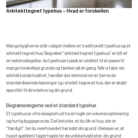
Arkitekttegnet typehus – Hvad er forskellen
Mange bygherrer står i valget mellem et traditionelt typehus og et
arkitekttegnet hus. Begrebet "arkitekttegnet typehus" er lidt af
en selvmodsigelse, da typehuse typisk er udviklet til at passe til
mange forskellige grunde og familier på én gang. Når vi taler om
arkitektonisk kvalitet, handler det derimod om at fjerne de
standardiserede løsninger og i stedet tegne et hus, der er skabt
specifikt til dine behov og din grund.
Begrænsningerne ved et standard typehus
Et typehus er ofte designet ud fra en logik om volumenoptimering
og hurtig byggeproces. Det betyder, at du får et hus, der er
"færdigt", før du overhovedet har købt din grund. Ulempen er, at
huset sjældent tager højde for de unikke kvaliteter, din grund