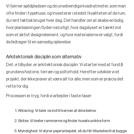
Vi fjerner spildpladsen og de unødvendige kvadratmeter, som man
ofte finder i typehuse, og investerer i stedet i kvaliteten af de rum,
du rent faktisk bruger hver dag. Det handler om at skabe en bolig,
hvor planløsningen flyder naturligt, hvor dagslyset er tænkt ind
som et aktivt designelement, og hvor materialerne er valgt, fordi
de bidrager til en sanselig oplevelse.
Arkitektonisk disciplin som alternativ
Det, vi tilbyder, er arkitektonisk disciplin. Vi starter med at forstå
grundens historie, terræn og solforhold. Herefter udvikler vi et
projekt, der ikke prøver at være alt for alle, men som er præcis det
rette for dig.
Processen er tryg, fordi vi arbejder i faste faser:
Afklaring:
Vi taler os ind til kernen af dine behov.
Skitse:
Vi tester rammerne og finder husets unikke form.
Myndighed:
Vi styrer papirarbejdet, så du får tilladelse til at bygge