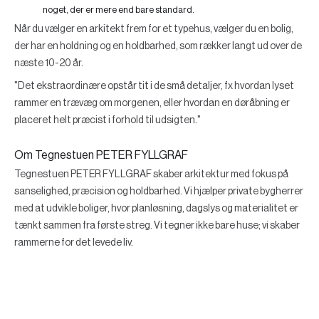
noget, der er mere end bare standard.
Når du vælger en arkitekt frem for et typehus, vælger du en bolig,
der har en holdning og en holdbarhed, som rækker langt ud over de
næste 10-20 år.
"Det ekstraordinære opstår tit i de små detaljer, fx hvordan lyset
rammer en trævæg om morgenen, eller hvordan en døråbning er
placeret helt præcist i forhold til udsigten."
Om Tegnestuen PETER FYLLGRAF
Tegnestuen PETER FYLLGRAF skaber arkitektur med fokus på
sanselighed, præcision og holdbarhed. Vi hjælper private bygherrer
med at udvikle boliger, hvor planløsning, dagslys og materialitet er
tænkt sammen fra første streg. Vi tegner ikke bare huse; vi skaber
rammerne for det levede liv.