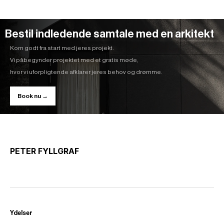
Bestil indledende samtale med en arkitekt
Kom godt fra start med jeres projekt.
Vi påbegynder projektet med et gratis møde,
hvor vi uforpligtende afklarer jeres behov og drømme.
Book nu →
PETER FYLLGRAF
Ydelser