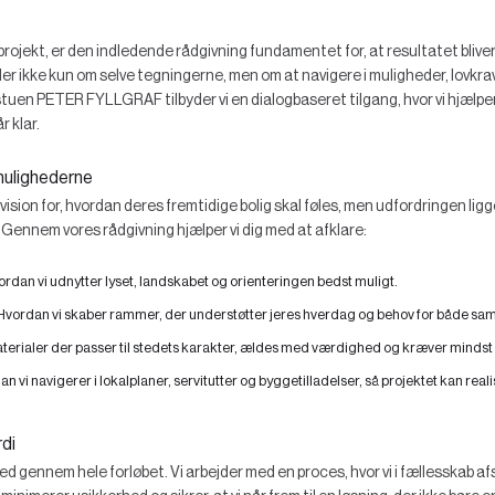
projekt, er den indledende rådgivning fundamentet for, at resultatet bliv
er ikke kun om selve tegningerne, men om at navigere i muligheder, lovkr
stuen PETER FYLLGRAF tilbyder vi en dialogbaseret tilgang, hvor vi hjælpe
r klar.
mulighederne
ision for, hvordan deres fremtidige bolig skal føles, men udfordringen lig
r. Gennem vores rådgivning hjælper vi dig med at afklare:
rdan vi udnytter lyset, landskabet og orienteringen bedst muligt.
vordan vi skaber rammer, der understøtter jeres hverdag og behov for både sa
terialer der passer til stedets karakter, ældes med værdighed og kræver mindst
n vi navigerer i lokalplaner, servitutter og byggetilladelser, så projektet kan real
di
d gennem hele forløbet. Vi arbejder med en proces, hvor vi i fællesskab 