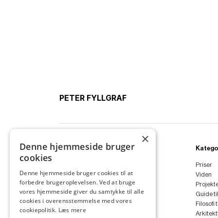
PETER FYLLGRAF
×
Denne hjemmeside bruger
Ydelser
Katego
cookies
Boligarkitekt
Priser
Denne hjemmeside bruger cookies til at
Sommerhus
Viden
forbedre brugeroplevelsen. Ved at bruge
Anneks
Projekt
vores hjemmeside giver du samtykke til alle
Tilbygning
Guide ti
cookies i overensstemmelse med vores
Ombygning
Filosofi 
cookiepolitik.
Læs mere
Renovering
Arkitek