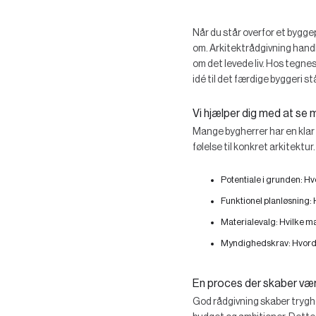
Når du står overfor et bygge
om. Arkitektrådgivning handl
om det levede liv. Hos tegne
idé til det færdige byggeri stå
Vi hjælper dig med at se 
Mange bygherrer har en klar v
følelse til konkret arkitektu
Potentiale i grunden:
Hvo
Funktionel planløsning:
H
Materialevalg:
Hvilke ma
Myndighedskrav:
Hvorda
En proces der skaber vær
God rådgivning skaber tryghe