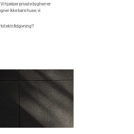
i hjælper private bygherrer
gner ikke bare huse; vi
 arkitektrådgivning?