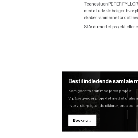
Tegnestuen PETER FYLLGRAF s
med at udvikle boliger, hvor 
skaber rammerne for det leved
Står du med et projekt eller 
Bestil indledende samtale m
Kom godt fra start med jeres projekt.
Vi påbegynder projektet med et gratis
hvor vi uforpligtende afklarer jeres be
Book nu →