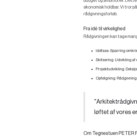
budget og ambitioner. Dette m
økonomisk holdbar. Vi tror på,
rådgivningsforløb.
Fra idé til virkelighed
Rådgivningen kan tage mange
Idéfase:
Sparring omkrin
Skitsering:
Udvikling af 
Projektudvikling:
Detalj
Opfølgning:
Rådgivning u
"Arkitektrådgivn
løftet af vores er
Om Tegnestuen PETER 