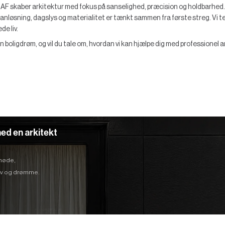
kaber arkitektur med fokus på sanselighed, præcision og holdbarhed. V
planløsning, dagslys og materialitet er tænkt sammen fra første streg. Vi te
e liv.
en boligdrøm, og vil du tale om, hvordan vi kan hjælpe dig med professionel
ed en arkitekt
 møde,
hov og drømme.