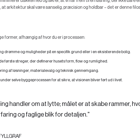
inimerer usikkerhed og sikrer, at vi når frem til en løsning, der ikke bare
 at arkitektur skal være sanselig, præcision og holdbar – det er denne filoso
 former, afhængig af hvor du er i processen:
g drømme og muligheder på en specifik grund eller i en eksisterende bolig.
de første streger, der definerer husets form, flow og rumlighed.
ering af løsninger, materialevalg og teknisk gennemgang.
nder selve byggeprocessen for at sikre, at visionen bliver ført ud i livet.
ing handler om at lytte; målet er at skabe rammer, hvor
faring og faglige blik for detaljen."
FYLLGRAF