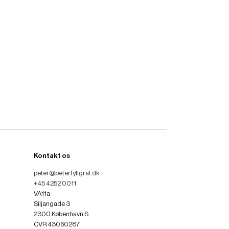
Kontakt os
peter@peterfyllgraf.dk
+45 4252 0011
VA11a
Siljangade 3
2300 København S
CVR 43060287