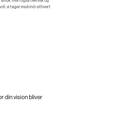
 er smuk, men også teknisk og
fi, vi tager med ind i ethvert
 din vision bliver