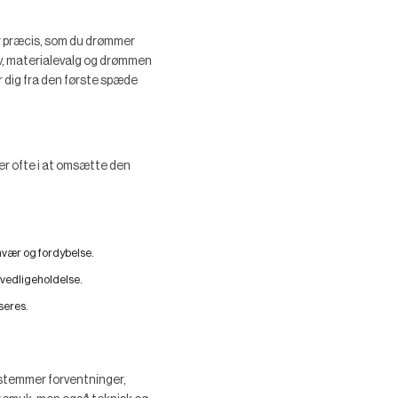
er præcis, som du drømmer
av, materialevalg og drømmen
r dig fra den første spæde
ger ofte i at omsætte den
mvær og fordybelse.
 vedligeholdelse.
iseres.
afstemmer forventninger,