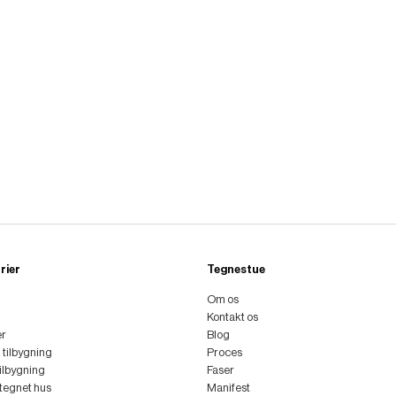
rier
Tegnestue
Om os
Kontakt os
er
Blog
l tilbygning
Proces
tilbygning
Faser
ttegnet hus
Manifest