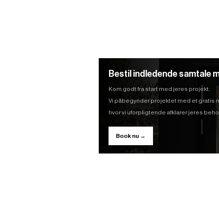
Bestil indledende samtale m
Kom godt fra start med jeres projekt.
Vi påbegynder projektet med et gratis
hvor vi uforpligtende afklarer jeres be
Book nu →