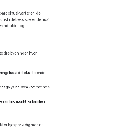
e parcelhuskvarterer i de
spunkt i det eksisterende hus'
lysindfaldet og
 ældre bygninger, hvor
:
rlængelse af det eksisterende
ke dagslys ind, som kommer hele
e samlingspunkt for familien.
ekter hjælper vi dig med at