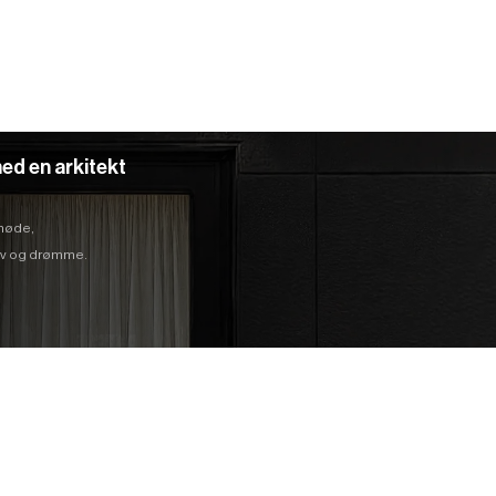
ed en arkitekt
 møde,
hov og drømme.