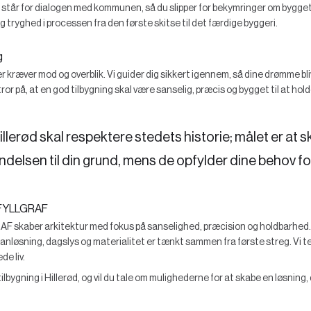
Vi står for dialogen med kommunen, så du slipper for bekymringer om bygget
 tryghed i processen fra den første skitse til det færdige byggeri.
g
er kræver mod og overblik. Vi guider dig sikkert igennem, så dine drømme bl
tror på, at en god tilbygning skal være sanselig, præcis og bygget til at hold
Hillerød skal respektere stedets historie; målet er at
ndelsen til din grund, mens de opfylder dine behov fo
FYLLGRAF
kaber arkitektur med fokus på sanselighed, præcision og holdbarhed. V
planløsning, dagslys og materialitet er tænkt sammen fra første streg. Vi te
e liv.
lbygning i Hillerød, og vil du tale om mulighederne for at skabe en løsning