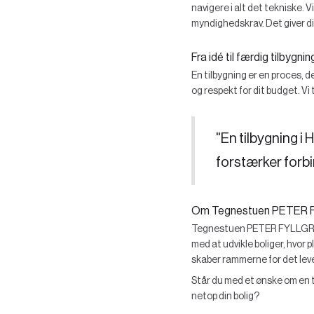
navigere i alt det tekniske. 
myndighedskrav. Det giver dig
Fra idé til færdig tilbygnin
En tilbygning er en proces, d
og respekt for dit budget. Vi 
"En tilbygning i 
forstærker forbi
Om Tegnestuen PETER 
Tegnestuen PETER FYLLGRAF s
med at udvikle boliger, hvor 
skaber rammerne for det leved
Står du med et ønske om en ti
netop din bolig?