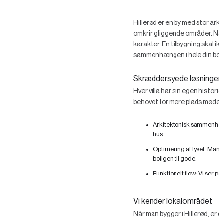
Hillerød er en by med stor ar
omkringliggende områder. Nå
karakter. En tilbygning skal i
sammenhængen i hele din bol
Skræddersyede løsninger ti
Hver villa har sin egen histo
behovet for mere plads møde
Arkitektonisk sammen
hus.
Optimering af lyset:
Mang
boligen til gode.
Funktionelt flow:
Vi ser 
Vi kender lokalområdet
Når man bygger i Hillerød, er 