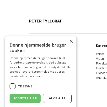
PETER FYLLGRAF
×
Denne hjemmeside bruger
Ydelser
Katego
cookies
Boligarkitekt
Priser
Denne hjemmeside bruger cookies til at
Sommerhus
Viden
forbedre brugeroplevelsen. Ved at bruge
Anneks
Projekt
vores hjemmeside giver du samtykke til alle
Tilbygning
Guide ti
cookies i overensstemmelse med vores
Ombygning
Filosofi 
cookiepolitik.
Læs mere
Renovering
Arkitek
Arkitekt
YDEEVNE
ACCEPTER ALLE
AFVIS ALLE