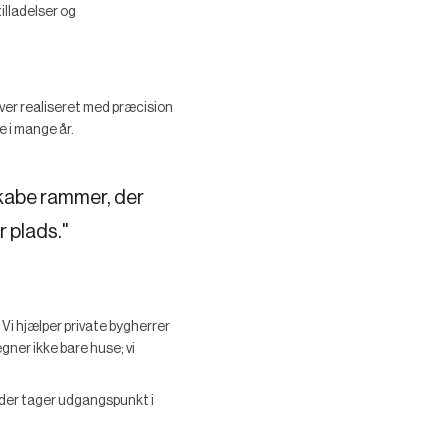
illadelser og
iver realiseret med præcision
e i mange år.
 skabe rammer, der
r plads."
i hjælper private bygherrer
gner ikke bare huse; vi
, der tager udgangspunkt i