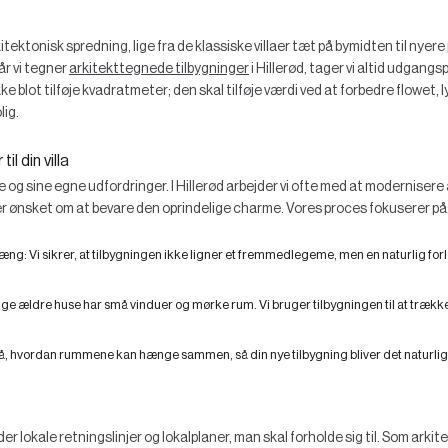
kitektonisk spredning, lige fra de klassiske villaer tæt på bymidten til nyer
r vi tegner
arkitekttegnede tilbygninger
i Hillerød, tager vi altid udgang
kke blot tilføje kvadratmeter; den skal tilføje værdi ved at forbedre flowet, 
ig.
l din villa
rie og sine egne udfordringer. I Hillerød arbejder vi ofte med at modernisere
r ønsket om at bevare den oprindelige charme. Vores proces fokuserer på
hæng:
Vi sikrer, at tilbygningen ikke ligner et fremmedlegeme, men en naturlig fo
e ældre huse har små vinduer og mørke rum. Vi bruger tilbygningen til at træk
på, hvordan rummene kan hænge sammen, så din nye tilbygning bliver det naturlig
der lokale retningslinjer og lokalplaner, man skal forholde sig til. Som arkit