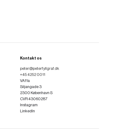
Kontakt os
peter@peterfyllgraf.dk
+45 4252 0011
VA11a
Siljangade 3
2300 København S
CVR 43060287
Instagram
LinkedIn