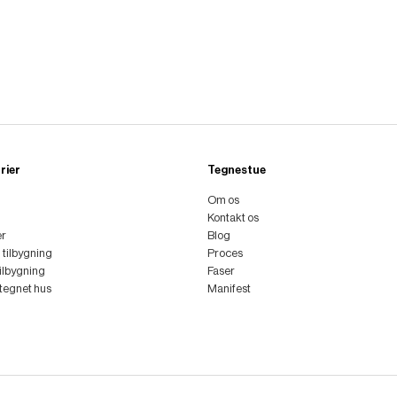
rier
Tegnestue
Om os
Kontakt os
er
Blog
l tilbygning
Proces
tilbygning
Faser
ttegnet hus
Manifest