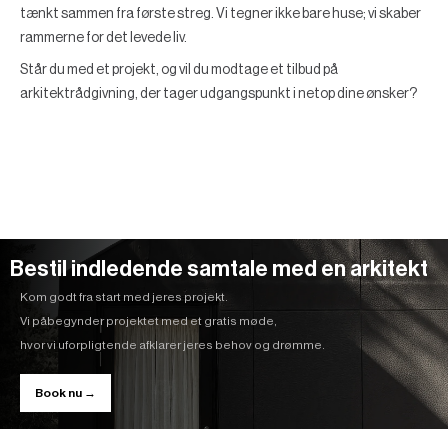
tænkt sammen fra første streg. Vi tegner ikke bare huse; vi skaber
rammerne for det levede liv.
Står du med et projekt, og vil du modtage et tilbud på
arkitektrådgivning, der tager udgangspunkt i netop dine ønsker?
Bestil indledende samtale med en arkitekt
Kom godt fra start med jeres projekt.
Vi påbegynder projektet med et gratis møde,
hvor vi uforpligtende afklarer jeres behov og drømme.
Book nu →