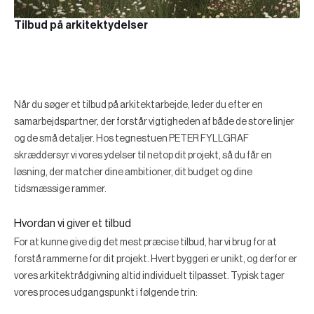
Tilbud på arkitektydelser
Når du søger et tilbud på arkitektarbejde, leder du efter en
samarbejdspartner, der forstår vigtigheden af både de store linjer
og de små detaljer. Hos tegnestuen PETER FYLLGRAF
skræddersyr vi vores ydelser til netop dit projekt, så du får en
løsning, der matcher dine ambitioner, dit budget og dine
tidsmæssige rammer.
Hvordan vi giver et tilbud
For at kunne give dig det mest præcise tilbud, har vi brug for at
forstå rammerne for dit projekt. Hvert byggeri er unikt, og derfor er
vores arkitektrådgivning altid individuelt tilpasset. Typisk tager
vores proces udgangspunkt i følgende trin: