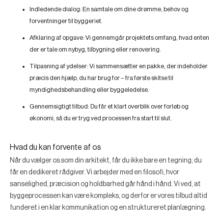
Indledende dialog:
En samtale om dine drømme, behov og
forventninger til byggeriet.
Afklaring af opgave:
Vi gennemgår projektets omfang, hvad enten
der er tale om nybyg, tilbygning eller renovering.
Tilpasning af ydelser:
Vi sammensætter en pakke, der indeholder
præcis den hjælp, du har brug for – fra første skitse til
myndighedsbehandling eller byggeledelse.
Gennemsigtigt tilbud:
Du får et klart overblik over forløb og
økonomi, så du er tryg ved processen fra start til slut.
Hvad du kan forvente af os
Når du vælger os som din arkitekt, får du ikke bare en tegning; du
får en dedikeret rådgiver. Vi arbejder med en filosofi, hvor
sanselighed, præcision og holdbarhed går hånd i hånd. Vi ved, at
byggeprocessen kan være kompleks, og derfor er vores tilbud altid
funderet i en klar kommunikation og en struktureret planlægning.