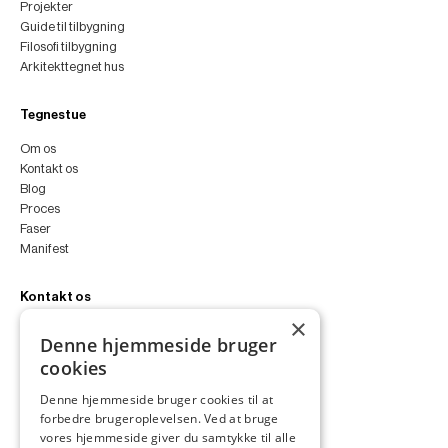
Projekter
Guide til tilbygning
Filosofi tilbygning
Arkitekttegnet hus
Tegnestue
Om os
Kontakt os
Blog
Proces
Faser
Manifest
Kontakt os
×
peter@peterfyllgraf.dk
Denne hjemmeside bruger
+45 4252 0011
cookies
VA11a
Siljangade 3
Denne hjemmeside bruger cookies til at
2300 København S
forbedre brugeroplevelsen. Ved at bruge
CVR 43060287
vores hjemmeside giver du samtykke til alle