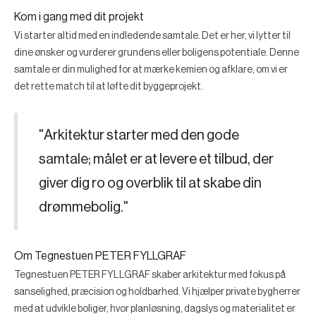
Kom i gang med dit projekt
Vi starter altid med en indledende samtale. Det er her, vi lytter til
dine ønsker og vurderer grundens eller boligens potentiale. Denne
samtale er din mulighed for at mærke kemien og afklare, om vi er
det rette match til at løfte dit byggeprojekt.
"Arkitektur starter med den gode
samtale; målet er at levere et tilbud, der
giver dig ro og overblik til at skabe din
drømmebolig."
Om Tegnestuen PETER FYLLGRAF
Tegnestuen PETER FYLLGRAF skaber arkitektur med fokus på
sanselighed, præcision og holdbarhed. Vi hjælper private bygherrer
med at udvikle boliger, hvor planløsning, dagslys og materialitet er