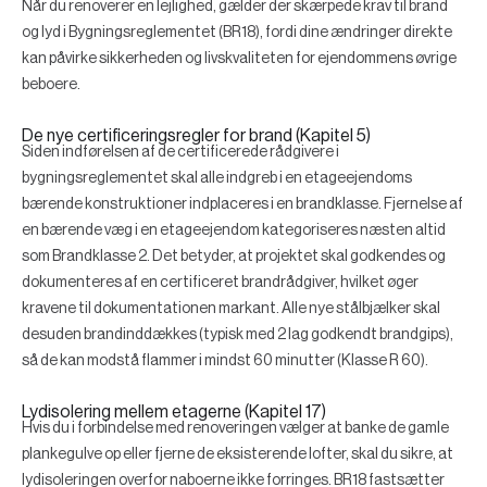
Når du renoverer en lejlighed, gælder der skærpede krav til brand
og lyd i Bygningsreglementet (BR18), fordi dine ændringer direkte
kan påvirke sikkerheden og livskvaliteten for ejendommens øvrige
beboere.
De nye certificeringsregler for brand (Kapitel 5)
Siden indførelsen af de certificerede rådgivere i
bygningsreglementet skal alle indgreb i en etageejendoms
bærende konstruktioner indplaceres i en brandklasse. Fjernelse af
en bærende væg i en etageejendom kategoriseres næsten altid
som
Brandklasse 2
. Det betyder, at projektet skal godkendes og
dokumenteres af en certificeret brandrådgiver, hvilket øger
kravene til dokumentationen markant. Alle nye stålbjælker skal
desuden brandinddækkes (typisk med 2 lag godkendt brandgips),
så de kan modstå flammer i mindst 60 minutter (Klasse R 60).
Lydisolering mellem etagerne (Kapitel 17)
Hvis du i forbindelse med renoveringen vælger at banke de gamle
plankegulve op eller fjerne de eksisterende lofter, skal du sikre, at
lydisoleringen overfor naboerne ikke forringes. BR18 fastsætter