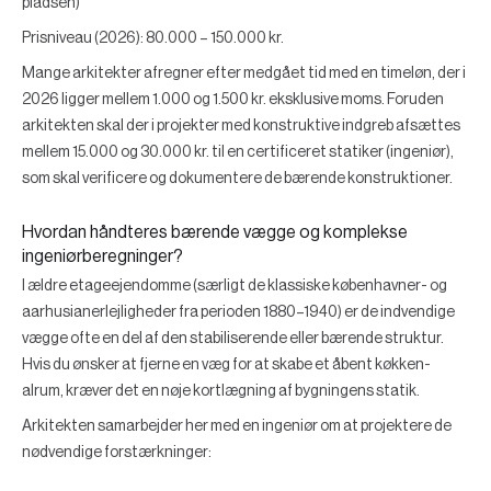
pladsen)
Prisniveau (2026): 80.000 – 150.000 kr.
Mange arkitekter afregner efter medgået tid med en timeløn, der i
2026 ligger mellem
1.000 og 1.500 kr. eksklusive moms
. Foruden
arkitekten skal der i projekter med konstruktive indgreb afsættes
mellem
15.000 og 30.000 kr.
til en certificeret statiker (ingeniør),
som skal verificere og dokumentere de bærende konstruktioner.
Hvordan håndteres bærende vægge og komplekse
ingeniørberegninger?
I ældre etageejendomme (særligt de klassiske københavner- og
aarhusianerlejligheder fra perioden 1880–1940) er de indvendige
vægge ofte en del af den stabiliserende eller bærende struktur.
Hvis du ønsker at fjerne en væg for at skabe et åbent køkken-
alrum, kræver det en nøje kortlægning af bygningens statik.
Arkitekten samarbejder her med en ingeniør om at projektere de
nødvendige forstærkninger: