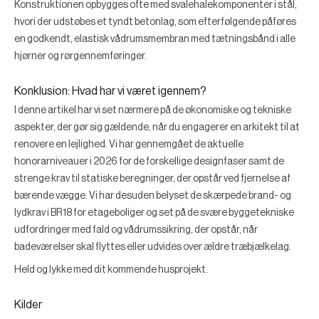
Konstruktionen opbygges ofte med svalehalekomponenter i stål,
hvori der udstøbes et tyndt betonlag, som efterfølgende påføres
en godkendt, elastisk vådrumsmembran med tætningsbånd i alle
hjørner og rørgennemføringer.
Konklusion: Hvad har vi været igennem?
I denne artikel har vi set nærmere på de økonomiske og tekniske
aspekter, der gør sig gældende, når du engagerer en arkitekt til at
renovere en lejlighed. Vi har gennemgået de aktuelle
honorarniveauer i 2026 for de forskellige designfaser samt de
strenge krav til statiske beregninger, der opstår ved fjernelse af
bærende vægge. Vi har desuden belyset de skærpede brand- og
lydkrav i BR18 for etageboliger og set på de svære byggetekniske
udfordringer med fald og vådrumssikring, der opstår, når
badeværelser skal flyttes eller udvides over ældre træbjælkelag.
Held og lykke med dit kommende husprojekt.
Kilder