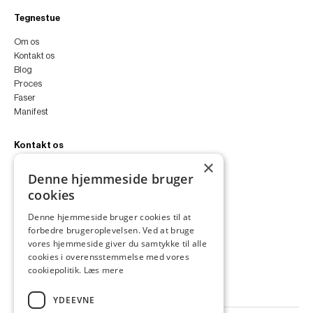
Tegnestue
Om os
Kontakt os
Blog
Proces
Faser
Manifest
Kontakt os
×
peter@peterfyllgraf.dk
Denne hjemmeside bruger
+45 4252 0011
cookies
VA11a
Siljangade 3
Denne hjemmeside bruger cookies til at
2300 København S
forbedre brugeroplevelsen. Ved at bruge
CVR 43060287
vores hjemmeside giver du samtykke til alle
Instagram
cookies i overensstemmelse med vores
LinkedIn
cookiepolitik.
Læs mere
YDEEVNE