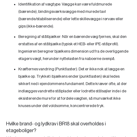
Identifikation af vægtype:
Vægge kan være fuldmurede
(bærende), bindingsværksvægge med murede tavl
(bærende/stabiliserende) eller lette skillevægge i rørvæv eller
gips (ikke-bærende).
Beregning af stålbjælker:
Når en bærende væg fjernes, skal den
erstattes af en stålbjælke (typisk et HEB- eller IPE-stålprofil).
Ingeniøren beregner bjælkens dimension ud fra de overliggende
etagers vægt, herunder nyttelasten fra naboerne ovenpå.
Kræfternes vandring (Punktlaster):
Det er ikke nok at lægge en
bjælke op. Trykket i bjælkens ender (punktlasten) skal ledes
sikkert ned i ejendommens fundament. Dette kræver ofte, at der
indlægges vandrette stålplader eller lodrette stålsøjler inde i de
eksisterende mure for at fordele vægten, så murværket ikke
knuses under det voldsomme, koncentrerede tryk.
Hvilke brand- og lydkrav i BR18 skal overholdes i
etageboliger?