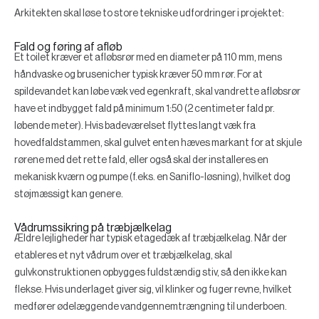
Arkitekten skal løse to store tekniske udfordringer i projektet:
Fald og føring af afløb
Et toilet kræver et afløbsrør med en diameter på 110 mm, mens
håndvaske og brusenicher typisk kræver 50 mm rør. For at
spildevandet kan løbe væk ved egenkraft, skal vandrette afløbsrør
have et indbygget fald på minimum
1:50
(2 centimeter fald pr.
løbende meter). Hvis badeværelset flyttes langt væk fra
hovedfaldstammen, skal gulvet enten hæves markant for at skjule
rørene med det rette fald, eller også skal der installeres en
mekanisk kværn og pumpe (f.eks. en Saniflo-løsning), hvilket dog
støjmæssigt kan genere.
Vådrumssikring på træbjælkelag
Ældre lejligheder har typisk etagedæk af træbjælkelag. Når der
etableres et nyt vådrum over et træbjælkelag, skal
gulvkonstruktionen opbygges fuldstændig stiv, så den ikke kan
flekse. Hvis underlaget giver sig, vil klinker og fuger revne, hvilket
medfører ødelæggende vandgennemtrængning til underboen.