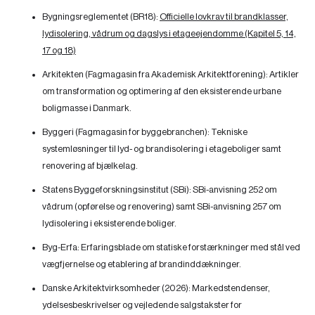
Bygningsreglementet (BR18):
Officielle lovkrav til brandklasser,
lydisolering, vådrum og dagslys i etageejendomme (Kapitel 5, 14,
17 og 18)
Arkitekten (Fagmagasin fra Akademisk Arkitektforening):
Artikler
om transformation og optimering af den eksisterende urbane
boligmasse i Danmark.
Byggeri (Fagmagasin for byggebranchen):
Tekniske
systemløsninger til lyd- og brandisolering i etageboliger samt
renovering af bjælkelag.
Statens Byggeforskningsinstitut (SBi):
SBi-anvisning 252 om
vådrum (opførelse og renovering) samt SBi-anvisning 257 om
lydisolering i eksisterende boliger.
Byg-Erfa:
Erfaringsblade om statiske forstærkninger med stål ved
vægfjernelse og etablering af brandinddækninger.
Danske Arkitektvirksomheder (2026):
Markedstendenser,
ydelsesbeskrivelser og vejledende salgstakster for