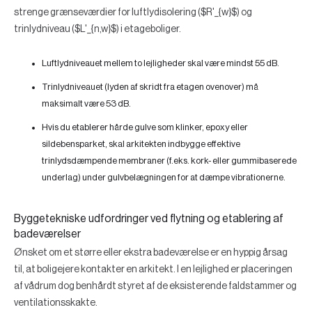
strenge grænseværdier for luftlydisolering ($R'_{w}$) og
trinlydniveau ($L'_{n,w}$) i etageboliger.
Luftlydniveauet mellem to lejligheder skal være mindst
55 dB
.
Trinlydniveauet (lyden af skridt fra etagen ovenover) må
maksimalt være
53 dB
.
Hvis du etablerer hårde gulve som klinker, epoxy eller
sildebensparket, skal arkitekten indbygge effektive
trinlydsdæmpende membraner (f.eks. kork- eller gummibaserede
underlag) under gulvbelægningen for at dæmpe vibrationerne.
Byggetekniske udfordringer ved flytning og etablering af
badeværelser
Ønsket om et større eller ekstra badeværelse er en hyppig årsag
til, at boligejere kontakter en arkitekt. I en lejlighed er placeringen
af vådrum dog benhårdt styret af de eksisterende faldstammer og
ventilationsskakte.