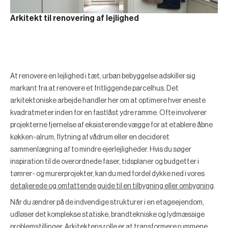
Arkitekt til renovering af lejlighed
At renovere en lejlighed i tæt, urban bebyggelse adskiller sig
markant fra at renovere et fritliggende parcelhus. Det
arkitektoniske arbejde handler her om at optimere hver eneste
kvadratmeter inden for en fastlåst ydre ramme. Ofte involverer
projekterne fjernelse af eksisterende vægge for at etablere åbne
køkken-alrum, flytning af vådrum eller en decideret
sammenlægning af to mindre ejerlejligheder. Hvis du søger
inspiration til de overordnede faser, tidsplaner og budgetter i
tømrer- og murerprojekter, kan du med fordel dykke ned i vores
detaljerede og omfattende guide til en tilbygning eller ombygning
.
Når du ændrer på de indvendige strukturer i en etageejendom,
udløser det komplekse statiske, brandtekniske og lydmæssige
problemstillinger. Arkitektens rolle er at transformere rummene