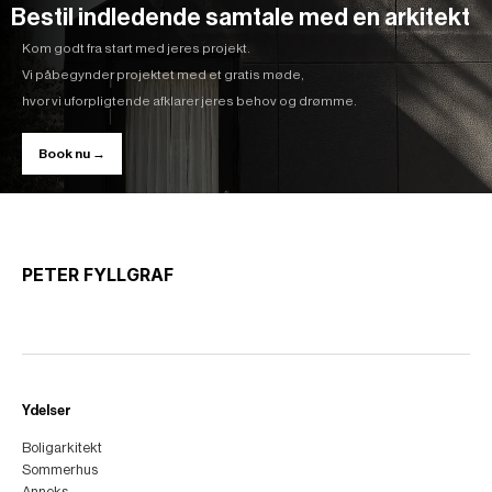
Bestil indledende samtale med en arkitekt
Kom godt fra start med jeres projekt.
Vi påbegynder projektet med et gratis møde,
hvor vi uforpligtende afklarer jeres behov og drømme.
Book nu →
PETER FYLLGRAF
Ydelser
Boligarkitekt
Sommerhus
Anneks