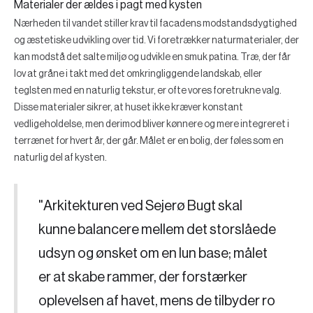
Materialer der ældes i pagt med kysten
Nærheden til vandet stiller krav til facadens modstandsdygtighed
og æstetiske udvikling over tid. Vi foretrækker naturmaterialer, der
kan modstå det salte miljø og udvikle en smuk patina. Træ, der får
lov at gråne i takt med det omkringliggende landskab, eller
teglsten med en naturlig tekstur, er ofte vores foretrukne valg.
Disse materialer sikrer, at huset ikke kræver konstant
vedligeholdelse, men derimod bliver kønnere og mere integreret i
terrænet for hvert år, der går. Målet er en bolig, der føles som en
naturlig del af kysten.
"Arkitekturen ved Sejerø Bugt skal
kunne balancere mellem det storslåede
udsyn og ønsket om en lun base; målet
er at skabe rammer, der forstærker
oplevelsen af havet, mens de tilbyder ro