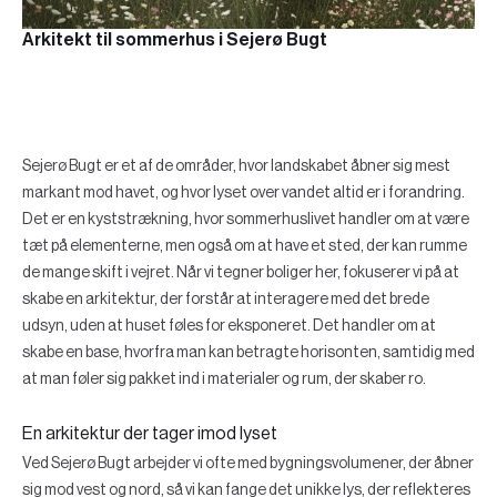
Arkitekt til sommerhus i Sejerø Bugt
Sejerø Bugt er et af de områder, hvor landskabet åbner sig mest
markant mod havet, og hvor lyset over vandet altid er i forandring.
Det er en kyststrækning, hvor sommerhuslivet handler om at være
tæt på elementerne, men også om at have et sted, der kan rumme
de mange skift i vejret. Når vi tegner boliger her, fokuserer vi på at
skabe en arkitektur, der forstår at interagere med det brede
udsyn, uden at huset føles for eksponeret. Det handler om at
skabe en base, hvorfra man kan betragte horisonten, samtidig med
at man føler sig pakket ind i materialer og rum, der skaber ro.
En arkitektur der tager imod lyset
Ved Sejerø Bugt arbejder vi ofte med bygningsvolumener, der åbner
sig mod vest og nord, så vi kan fange det unikke lys, der reflekteres