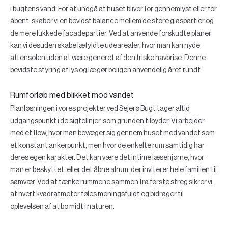
i bugtens vand. For at undgå at huset bliver for gennemlyst eller for
åbent, skaber vi en bevidst balance mellem de store glaspartier og
de mere lukkede facadepartier. Ved at anvende forskudte planer
kan vi desuden skabe læfyldte udearealer, hvor man kan nyde
aftensolen uden at være generet af den friske havbrise. Denne
bevidste styring af lys og læ gør boligen anvendelig året rundt.
Rumforløb med blikket mod vandet
Planløsningen i vores projekter ved Sejerø Bugt tager altid
udgangspunkt i de sigtelinjer, som grunden tilbyder. Vi arbejder
med et flow, hvor man bevæger sig gennem huset med vandet som
et konstant ankerpunkt, men hvor de enkelte rum samtidig har
deres egen karakter. Det kan være det intime læsehjørne, hvor
man er beskyttet, eller det åbne alrum, der inviterer hele familien til
samvær. Ved at tænke rummene sammen fra første streg sikrer vi,
at hvert kvadratmeter føles meningsfuldt og bidrager til
oplevelsen af at bo midt i naturen.