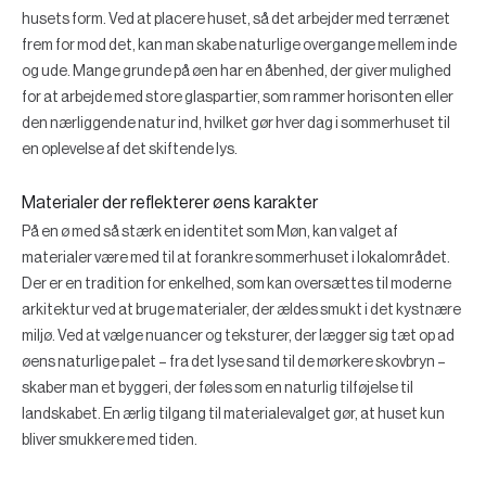
husets form. Ved at placere huset, så det arbejder med terrænet
frem for mod det, kan man skabe naturlige overgange mellem inde
og ude. Mange grunde på øen har en åbenhed, der giver mulighed
for at arbejde med store glaspartier, som rammer horisonten eller
den nærliggende natur ind, hvilket gør hver dag i sommerhuset til
en oplevelse af det skiftende lys.
Materialer der reflekterer øens karakter
På en ø med så stærk en identitet som Møn, kan valget af
materialer være med til at forankre sommerhuset i lokalområdet.
Der er en tradition for enkelhed, som kan oversættes til moderne
arkitektur ved at bruge materialer, der ældes smukt i det kystnære
miljø. Ved at vælge nuancer og teksturer, der lægger sig tæt op ad
øens naturlige palet – fra det lyse sand til de mørkere skovbryn –
skaber man et byggeri, der føles som en naturlig tilføjelse til
landskabet. En ærlig tilgang til materialevalget gør, at huset kun
bliver smukkere med tiden.