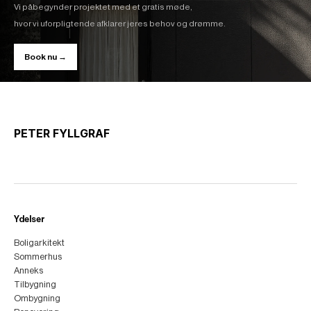
Vi påbegynder projektet med et gratis møde,
hvor vi uforpligtende afklarer jeres behov og drømme.
Book nu →
PETER FYLLGRAF
Ydelser
Boligarkitekt
Sommerhus
Anneks
Tilbygning
Ombygning