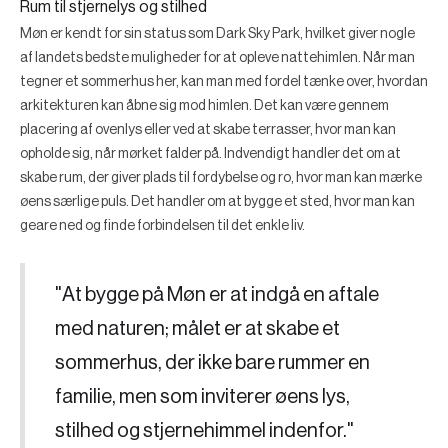
Rum til stjernelys og stilhed
Møn er kendt for sin status som Dark Sky Park, hvilket giver nogle
af landets bedste muligheder for at opleve nattehimlen. Når man
tegner et sommerhus her, kan man med fordel tænke over, hvordan
arkitekturen kan åbne sig mod himlen. Det kan være gennem
placering af ovenlys eller ved at skabe terrasser, hvor man kan
opholde sig, når mørket falder på. Indvendigt handler det om at
skabe rum, der giver plads til fordybelse og ro, hvor man kan mærke
øens særlige puls. Det handler om at bygge et sted, hvor man kan
geare ned og finde forbindelsen til det enkle liv.
"At bygge på Møn er at indgå en aftale
med naturen; målet er at skabe et
sommerhus, der ikke bare rummer en
familie, men som inviterer øens lys,
stilhed og stjernehimmel indenfor."