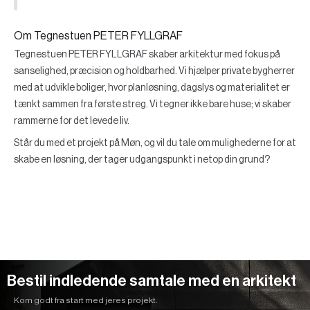
Om Tegnestuen PETER FYLLGRAF
Tegnestuen PETER FYLLGRAF skaber arkitektur med fokus på
sanselighed, præcision og holdbarhed. Vi hjælper private bygherrer
med at udvikle boliger, hvor planløsning, dagslys og materialitet er
tænkt sammen fra første streg. Vi tegner ikke bare huse; vi skaber
rammerne for det levede liv.
Står du med et projekt på Møn, og vil du tale om mulighederne for at
skabe en løsning, der tager udgangspunkt i netop din grund?
Bestil indledende samtale med en arkitekt
Kom godt fra start med jeres projekt.