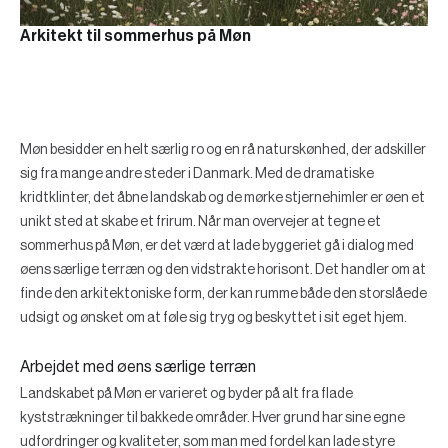
Arkitekt til sommerhus på Møn
Møn besidder en helt særlig ro og en rå naturskønhed, der adskiller
sig fra mange andre steder i Danmark. Med de dramatiske
kridtklinter, det åbne landskab og de mørke stjernehimler er øen et
unikt sted at skabe et frirum. Når man overvejer at tegne et
sommerhus på Møn, er det værd at lade byggeriet gå i dialog med
øens særlige terræn og den vidstrakte horisont. Det handler om at
finde den arkitektoniske form, der kan rumme både den storslåede
udsigt og ønsket om at føle sig tryg og beskyttet i sit eget hjem.
Arbejdet med øens særlige terræn
Landskabet på Møn er varieret og byder på alt fra flade
kyststrækninger til bakkede områder. Hver grund har sine egne
udfordringer og kvaliteter, som man med fordel kan lade styre