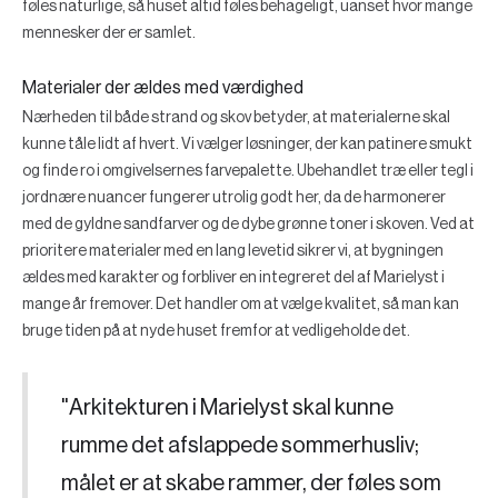
føles naturlige, så huset altid føles behageligt, uanset hvor mange
mennesker der er samlet.
Materialer der ældes med værdighed
Nærheden til både strand og skov betyder, at materialerne skal
kunne tåle lidt af hvert. Vi vælger løsninger, der kan patinere smukt
og finde ro i omgivelsernes farvepalette. Ubehandlet træ eller tegl i
jordnære nuancer fungerer utrolig godt her, da de harmonerer
med de gyldne sandfarver og de dybe grønne toner i skoven. Ved at
prioritere materialer med en lang levetid sikrer vi, at bygningen
ældes med karakter og forbliver en integreret del af Marielyst i
mange år fremover. Det handler om at vælge kvalitet, så man kan
bruge tiden på at nyde huset fremfor at vedligeholde det.
"Arkitekturen i Marielyst skal kunne
rumme det afslappede sommerhusliv;
målet er at skabe rammer, der føles som