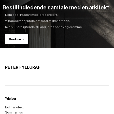
Bestil indledende samtale med en arkitekt
Kom godt fra start med jeres projekt.
Vi påbegynder projektet med et gratis møde,
hvor vi uforpligtende afklarer jeres behov og drømme.
Book nu →
PETER FYLLGRAF
Ydelser
Boligarkitekt
Sommerhus