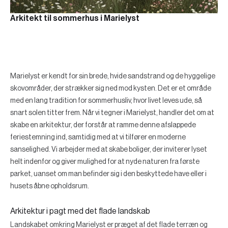
Arkitekt til sommerhus i Marielyst
Marielyst er kendt for sin brede, hvide sandstrand og de hyggelige
skovområder, der strækker sig ned mod kysten. Det er et område
med en lang tradition for sommerhusliv, hvor livet leves ude, så
snart solen titter frem. Når vi tegner i Marielyst, handler det om at
skabe en arkitektur, der forstår at ramme denne afslappede
feriestemning ind, samtidig med at vi tilfører en moderne
sanselighed. Vi arbejder med at skabe boliger, der inviterer lyset
helt indenfor og giver mulighed for at nyde naturen fra første
parket, uanset om man befinder sig i den beskyttede have eller i
husets åbne opholdsrum.
Arkitektur i pagt med det flade landskab
Landskabet omkring Marielyst er præget af det flade terræn og