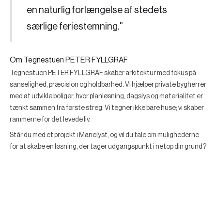
en naturlig forlængelse af stedets
særlige feriestemning."
Om Tegnestuen PETER FYLLGRAF
Tegnestuen PETER FYLLGRAF skaber arkitektur med fokus på
sanselighed, præcision og holdbarhed. Vi hjælper private bygherrer
med at udvikle boliger, hvor planløsning, dagslys og materialitet er
tænkt sammen fra første streg. Vi tegner ikke bare huse; vi skaber
rammerne for det levede liv.
Står du med et projekt i Marielyst, og vil du tale om mulighederne
for at skabe en løsning, der tager udgangspunkt i netop din grund?