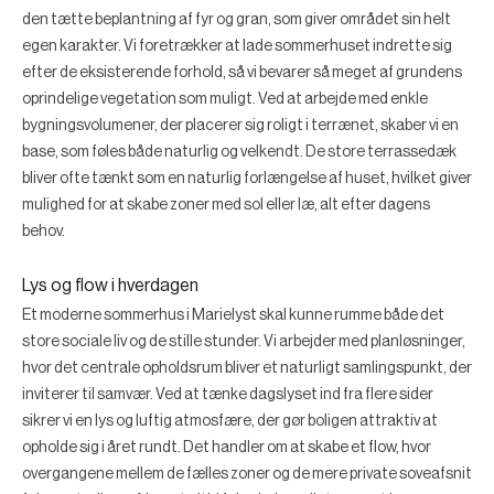
den tætte beplantning af fyr og gran, som giver området sin helt
egen karakter. Vi foretrækker at lade sommerhuset indrette sig
efter de eksisterende forhold, så vi bevarer så meget af grundens
oprindelige vegetation som muligt. Ved at arbejde med enkle
bygningsvolumener, der placerer sig roligt i terrænet, skaber vi en
base, som føles både naturlig og velkendt. De store terrassedæk
bliver ofte tænkt som en naturlig forlængelse af huset, hvilket giver
mulighed for at skabe zoner med sol eller læ, alt efter dagens
behov.
Lys og flow i hverdagen
Et moderne sommerhus i Marielyst skal kunne rumme både det
store sociale liv og de stille stunder. Vi arbejder med planløsninger,
hvor det centrale opholdsrum bliver et naturligt samlingspunkt, der
inviterer til samvær. Ved at tænke dagslyset ind fra flere sider
sikrer vi en lys og luftig atmosfære, der gør boligen attraktiv at
opholde sig i året rundt. Det handler om at skabe et flow, hvor
overgangene mellem de fælles zoner og de mere private soveafsnit