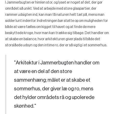
I Jammerbugten er himlen stor, og lyset er noget af det, der gør
området så unikt. Ved at arbejde med store glaspartier, der
rammer udsigten ind, kan man få naturen helt tæt på, mens man
sidder lunt indenfor. Indretningen bør støtte op om muligheden for
både at være fælles om kigget til havet og at finde de mere
beskyttede kroge, hvor man kan trække sig tilbage. Det handler om
at skabe en balance, hvor arkitekturen giver plads til både det
storslåede udsyn og den intime ro, der er så vigtig i et sommerhus.
"Arkitektur i Jammerbugten handler om
at være en del af den store
sammenhæng; målet er at skabe et
sommerhus, der giver læ og ro, mens
det hylder områdets rå og upolerede
skønhed."