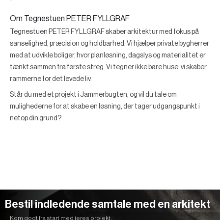
Om Tegnestuen PETER FYLLGRAF
Tegnestuen PETER FYLLGRAF skaber arkitektur med fokus på
sanselighed, præcision og holdbarhed. Vi hjælper private bygherrer
med at udvikle boliger, hvor planløsning, dagslys og materialitet er
tænkt sammen fra første streg. Vi tegner ikke bare huse; vi skaber
rammerne for det levede liv.
Står du med et projekt i Jammerbugten, og vil du tale om
mulighederne for at skabe en løsning, der tager udgangspunkt i
netop din grund?
Bestil indledende samtale med en arkitekt
Kom godt fra start med jeres projekt.