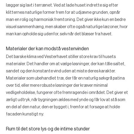
lægger sig lavt i terrænet. Ved at lade huset indrette sig efter
klitternes naturlige former frem for at udjævne grunden, opnår
man en rolig og harmonisk fremtoning. Det giver ikke kun en bedre
visuel sammenhæng, men skaber ofte også naturlige læzoner, hvor
man kan opholde sig udenfor, selv når det blæser fra havet.
Materialer der kan modstå vestenvinden
Det barske klima ved Vesterhavet stiller store krav til husets
materialer. Det handler om at vælge løsninger, der kan tåle saltet,
sandet og den konstante vind uden at miste deres karakter.
Materialer som ubehandlet træ, der får en naturlig sølvgrå patina
over tid, eller mere robuste løsninger der kræver minimal
vedligeholdelse, fungerer ofte fremragende i området. Det giver et
ærligt udtryk, når bygningen ældes med ynde og får lov at stå som
en del af den natur, den er bygget i, fremfor at forsøge at holde
facaden kunstigt ny.
Rum til det store lys og de intime stunder