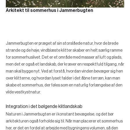
Arkitekt til sommerhus i Jammerbugten
Jammerbugten er præget af sin storslåede natur, hvor de brede
strande og de høje, vindblæste klitter skaber en helt særlig ramme
for sommerhuslivet. Det er et område med masser af luft og plads,
men det er også et landskab, der kræver en respektfuld tilgang, når
man skal bygge nyt. Ved at forstå, hvordan vinden bevæger sig hen
over klitterne, og hvordan lyset falder i det åbne terræn, kan man
skabe et sommerhus, der føles som en naturlig forlængelse af den
vilde vestkystnatur.
Integration i det bølgende klitlandskab
Naturen i Jammerbugten er i konstant bevægelse, og det bør
arkitekturen også forholde sig til. Når man placerer et sommerhus
her, er det en fordel at arbejde med bygningens volumen, så den