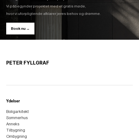
Vi påbegynder projektet med et gratis møde,
hvor vi uforpligtende afklarer jeres behov og drømme.
Book nu →
PETER FYLLGRAF
Ydelser
Boligarkitekt
Sommerhus
Anneks
Tilbygning
Ombygning