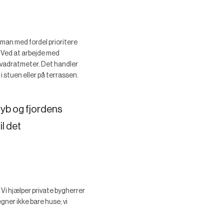
 man med fordel prioritere
e. Ved at arbejde med
kvadratmeter. Det handler
 stuen eller på terrassen.
dyb og fjordens
il det
i hjælper private bygherrer
gner ikke bare huse; vi