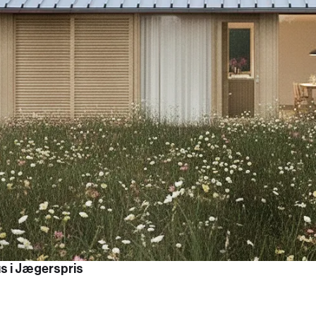
us i Jægerspris