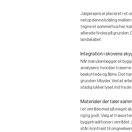
Jægerspris er placeret i et om
netop denne kobling mellem 
tegne et sommerhus her, kan
allerede findes på grunden. D
landskabet.
Integration i skovens sky
Når man planlægger et byggeri
analysere, hvordan træerne 
beskyttede og åbne. Det hand
grunden tilbyder. Ved at arb
stadig lukker lyset ind fra de
Materialer der taler sa
I et område med så meget skov
rigtig godt. Valg af træsorter
byggetraditioner i området,
står i kontrast til omgivelse