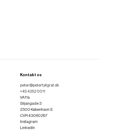
Kontakt os
peter@peterfyllgraf.dk
+45 4252 0011
VA11a
Siljangade 3
2300 København S
CVR 43060287
Instagram
LinkedIn