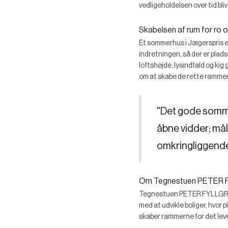
vedligeholdelsen over tid bli
Skabelsen af rum for ro 
Et sommerhus i Jægerspris er
indretningen, så der er plads
loftshøjde, lysindfald og k
om at skabe de rette rammer 
"Det gode somme
åbne vidder; måle
omkringliggende
Om Tegnestuen PETER 
Tegnestuen PETER FYLLGRAF s
med at udvikle boliger, hvor 
skaber rammerne for det leved