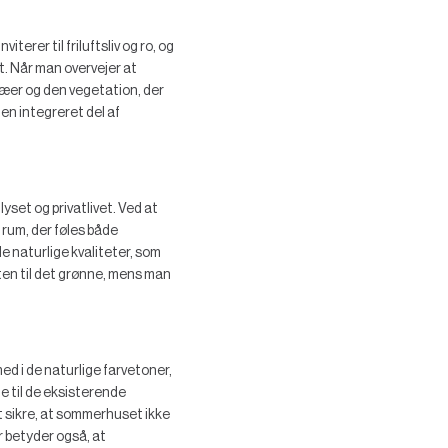
terer til friluftsliv og ro, og
. Når man overvejer at
æer og den vegetation, der
 en integreret del af
yset og privatlivet. Ved at
rum, der føles både
e naturlige kvaliteter, som
ten til det grønne, mens man
ed i de naturlige farvetoner,
de til de eksisterende
t sikre, at sommerhuset ikke
r betyder også, at