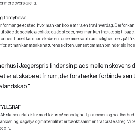
ver mere overskuelig.
og fordybelse
 for mange et sted, hvor man kan koble af fra en travl hverdag. Derfor kan
 til både de sociale øjeblikke og de steder, hvor man kan trække sig tilbag
ig gennem huset kan man skabe en fornemmelse af rummelighed, selv på få 
for, at man kan mærke naturens skiften, uanset om man befinder sig inde i
rhus i Jægerspris finder sin plads mellem skovens 
t er at skabe et frirum, der forstærker forbindelsen t
 landskab."
FYLLGRAF
kaber arkitektur med fokus på sanselighed, præcision og holdbarhed. V
planløsning, dagslys og materialitet er tænkt sammen fra første streg. Vi te
e liv.