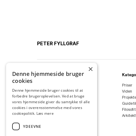
PETER FYLLGRAF
×
Denne hjemmeside bruger
Ydelser
Katego
cookies
Boligarkitekt
Priser
Denne hjemmeside bruger cookies til at
Sommerhus
Viden
forbedre brugeroplevelsen. Ved at bruge
Anneks
Projekt
vores hjemmeside giver du samtykke til alle
Tilbygning
Guide ti
cookies i overensstemmelse med vores
Ombygning
Filosofi 
cookiepolitik.
Læs mere
Renovering
Arkitek
Arkitekt
YDEEVNE