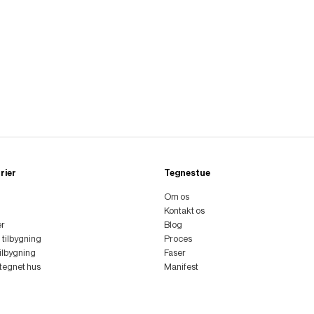
rier
Tegnestue
Om os
Kontakt os
er
Blog
l tilbygning
Proces
tilbygning
Faser
ttegnet hus
Manifest