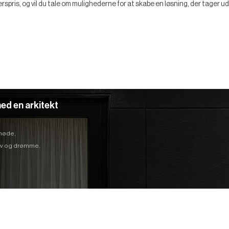
rspris, og vil du tale om mulighederne for at skabe en løsning, der tager 
ed en arkitekt
 møde,
hov og drømme.