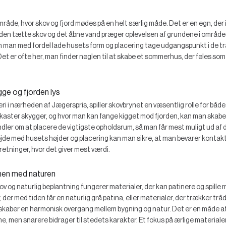
råde, hvor skov og fjord mødes på en helt særlig måde. Det er en egn, der invi
den tætte skov og det åbne vand præger oplevelsen af grundene i området
 man med fordel lade husets form og placering tage udgangspunkt i de tr
et er ofte her, man finder nøglen til at skabe et sommerhus, der føles som
gge og fjorden lys
 i nærheden af Jægerspris, spiller skovbrynet en væsentlig rolle for både l
kaster skygger, og hvor man kan fange kigget mod fjorden, kan man skabe 
ler om at placere de vigtigste opholdsrum, så man får mest muligt ud af d
ejde med husets højder og placering kan man sikre, at man bevarer kontak
 retninger, hvor det giver mest værdi.
mmen med naturen
 og naturlig beplantning fungerer materialer, der kan patinere og spille m
, der med tiden får en naturlig grå patina, eller materialer, der trækker trå
 skaber en harmonisk overgang mellem bygning og natur. Det er en måde a
rne, men snarere bidrager til stedets karakter. Et fokus på ærlige materiale