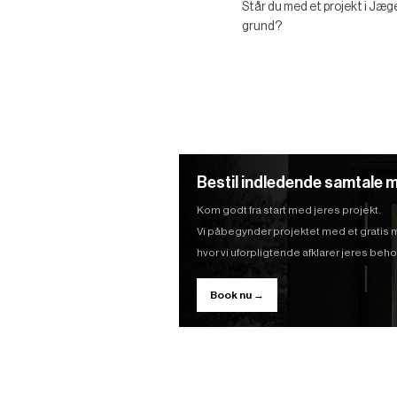
Står du med et projekt i Jæge
grund?
Bestil indledende samtale m
Kom godt fra start med jeres projekt.
Vi påbegynder projektet med et gratis
hvor vi uforpligtende afklarer jeres be
Book nu →